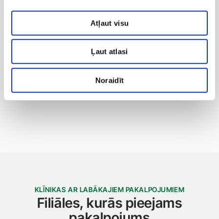
noteikto līdzmaksājumu. Veicot digitālo mamogrāfiju,
Atļaut visu
ar tomosintēzi tas būs īpašs ieguvums, jo standarta
mamogrāfijas ietvaros tiek veikti divi krūšu
izmeklējumi!
Ļaut atlasi
Pieejami Nacionālā veselības dienesta (NVD),
apdrošināšanas kompāniju apmaksāti un maksas
Noraidīt
pakalpojumi.
KLĪNIKAS AR LABĀKAJIEM PAKALPOJUMIEM
Filiāles, kurās pieejams
pakalpojums