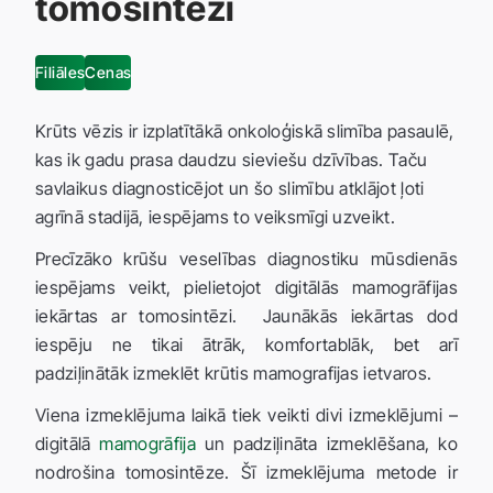
tomosintēzi
Filiāles
Cenas
Krūts vēzis ir izplatītākā onkoloģiskā slimība pasaulē,
kas ik gadu prasa daudzu sieviešu dzīvības. Taču
savlaikus diagnosticējot un šo slimību atklājot ļoti
agrīnā stadijā, iespējams to veiksmīgi uzveikt.
Precīzāko krūšu veselības diagnostiku mūsdienās
iespējams veikt, pielietojot digitālās mamogrāfijas
iekārtas ar tomosintēzi. Jaunākās iekārtas dod
iespēju ne tikai ātrāk, komfortablāk, bet arī
padziļinātāk izmeklēt krūtis mamografijas ietvaros.
Viena izmeklējuma laikā tiek veikti divi izmeklējumi –
digitālā
mamogrāfija
un padziļināta izmeklēšana, ko
nodrošina tomosintēze. Šī izmeklējuma metode ir