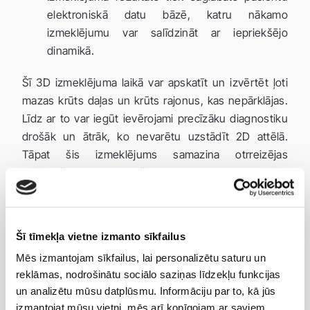
elektroniskā datu bāzē, katru nākamo
izmeklējumu var salīdzināt ar iepriekšējo
dinamikā.
Šī 3D izmeklējuma laikā var apskatīt un izvērtēt ļoti
mazas krūts daļas un krūts rajonus, kas nepārklājas.
Līdz ar to var iegūt ievērojami precīzāku diagnostiku
drošāk un ātrāk, ko nevarētu uzstādīt 2D attēlā.
Tāpat šis izmeklējums samazina otrreizējas
izmeklēšanas nepieciešamību. Iekārta atpazīst un
automātiski marķē aizdomīgās struktūras, īpaši
brīdinot un pievēršot ārsta uzmanību tām.
Izmeklējuma cenas:
Šī tīmekļa vietne izmanto sīkfailus
Mēs izmantojam sīkfailus, lai personalizētu saturu un
Sievietēm, kuras ir saņēmušas uzaicinājuma
reklāmas, nodrošinātu sociālo saziņas līdzekļu funkcijas
vēstuli no Nacionālā veselības dienesta Valsts
un analizētu mūsu datplūsmu. Informāciju par to, kā jūs
skrīninga programmas ietvaros izmeklējums ir
izmantojat mūsu vietni, mēs arī kopīgojam ar saviem