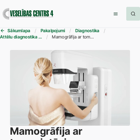
Sākumlapa
Pakalpojumi
Diagnostika
Attēlu diagnostika (RTG, DT, MR u.c.)
Mamogrāfija ar tomosintēzi
Mamogrāfija ar