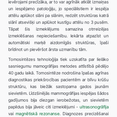
ievērojami precīzāka, ar to var agrīnāk atklāt izmaiņas
un iespējamo patoloģiju, jo speciālistiem ir iespēja
attēlu aplūkot slāni pa slānim, redzēt struktūras katrā
slānī atsevišķi un aplūkot kustīgu attēlu no 3 pusēm.
Tāpat šis izmeklējums samazina otrreizējas
izmeklēšanas nepieciešamību. Iekārta atpazīst un
automātiski marķē aizdomīgās struktūras, īpaši
brīdinot un pievēršot ārsta uzmanību tām.
Tomosintēzes tehnoloģija tiek uzskatīta par lielāko
sasniegumu mamogrāfijas metodes attīstībā pēdējo
40 gadu laikā. Tomosintēze nodrošina īpašas agrīnas
diagnostikas priekšrocības pacientēm ar blīvu krūšu
struktūru, kas biežāk sastopama gados jaunām
sievietēm. Līdzšinējās mammogrāfijas iespējas šādos
gadījumos bija diezgan ierobežotas, un sievietēm
papildus bija jāveic citi izmeklējumi -
ultrasonogrāfija
vai
magnētiskā rezonanse
. Diagnozes precizēšanai