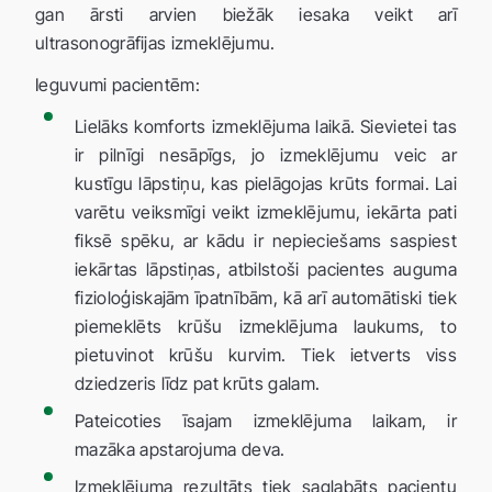
gan ārsti arvien biežāk iesaka veikt arī
ultrasonogrāfijas izmeklējumu.
Ieguvumi pacientēm:
Lielāks komforts izmeklējuma laikā. Sievietei tas
ir pilnīgi nesāpīgs, jo izmeklējumu veic ar
kustīgu lāpstiņu, kas pielāgojas krūts formai. Lai
varētu veiksmīgi veikt izmeklējumu, iekārta pati
fiksē spēku, ar kādu ir nepieciešams saspiest
iekārtas lāpstiņas, atbilstoši pacientes auguma
fizioloģiskajām īpatnībām, kā arī automātiski tiek
piemeklēts krūšu izmeklējuma laukums, to
pietuvinot krūšu kurvim. Tiek ietverts viss
dziedzeris līdz pat krūts galam.
Pateicoties īsajam izmeklējuma laikam, ir
mazāka apstarojuma deva.
Izmeklējuma rezultāts tiek saglabāts pacientu