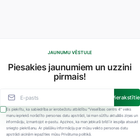
JAUNUMU VĒSTULE
Piesakies jaunumiem un uzzini
pirmais!
Pierakstīti
Es piekrītu, ka sabiedrība ar ierobežotu atbildību “Veselības centrs 4” veiks
manu iepriekš norādīto personas datu apstrādi, lai man sūtītu aktuālās ziņas un
informāciju, izmantojot e-pastu. Apzinos, ka man jebkurā brīdī ir iespēja atsaukt
sniegto piekrišanu. Ar plašāku informāciju par mūsu veikto personas datu
apstrādi aicinām iepazīties mūsu Privātuma politikā.