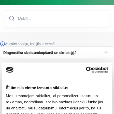
Atlasiet sadaļu, kas jūs interesē
Diagnostika skaistumkopšanā un dietoloģijā
Bioimpedance
Šī tīmekļa vietne izmanto sīkfailus
3D sejas un ķermeņa vizualizācija ar ''LifeViz®''
Mēs izmantojam sīkfailus, lai personalizētu saturu un
reklāmas, nodrošinātu sociālo saziņas līdzekļu funkcijas
Ķermeņa masas un struktūras analīze
un analizētu mūsu datplūsmu. Informāciju par to, kā jūs
izmantojat mūsu vietni, mēs arī kopīgojam ar saviem