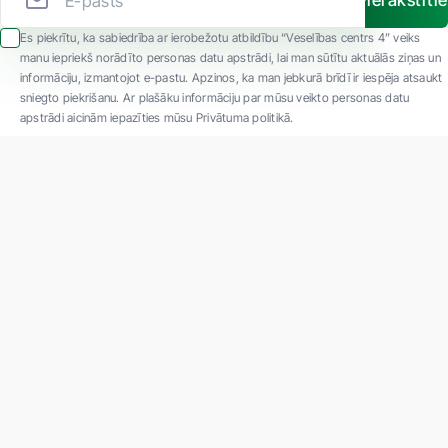
Pierakstīti
Es piekrītu, ka sabiedrība ar ierobežotu atbildību “Veselības centrs 4” veiks
manu iepriekš norādīto personas datu apstrādi, lai man sūtītu aktuālās ziņas un
informāciju, izmantojot e-pastu. Apzinos, ka man jebkurā brīdī ir iespēja atsaukt
sniegto piekrišanu. Ar plašāku informāciju par mūsu veikto personas datu
apstrādi aicinām iepazīties mūsu Privātuma politikā.
"SIA ''Veselības centrs 4'' ir viena no lielākajām privātajām daudzprofilu
ambulatorajām medicīnas kompānijām Latvijā ar 30 gadu pieredzi un tehnoloģiski
modernāko aprīkojumu. Galvenie darbības virzieni - daudzveidīga diagnostika, pilna
spektra ārstēšana, mūsdienīga rehabilitācija, jauna koncepta preventīvā un estētiskā
medicīna."
Par uzņēmumu
Projekti
Vakances
Privātuma politika