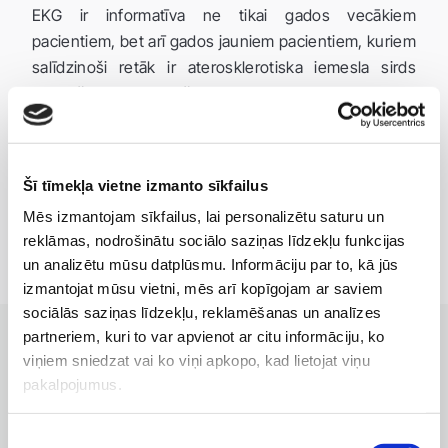
EKG ir informatīva ne tikai gados vecākiem
pacientiem, bet arī gados jauniem pacientiem, kuriem
salīdzinoši retāk ir aterosklerotiska iemesla sirds
saslimšanas, bet biežāk ir iespējamas ir sirdskaites,
sirds ritma traucējumi, palielināts asinsspiediens.
Pieejami Nacionālā veselības dienesta (NVD)
apmaksāti un maksas pakalpojumi.
Šī tīmekļa vietne izmanto sīkfailus
Mēs izmantojam sīkfailus, lai personalizētu saturu un
reklāmas, nodrošinātu sociālo saziņas līdzekļu funkcijas
un analizētu mūsu datplūsmu. Informāciju par to, kā jūs
izmantojat mūsu vietni, mēs arī kopīgojam ar saviem
sociālās saziņas līdzekļu, reklamēšanas un analīzes
partneriem, kuri to var apvienot ar citu informāciju, ko
viņiem sniedzat vai ko viņi apkopo, kad lietojat viņu
KLĪNIKAS AR LABĀKAJIEM PAKALPOJUMIEM
pakalpojumus.
Filiāles, kurās pieejams
pakalpojums
Piekrišanas