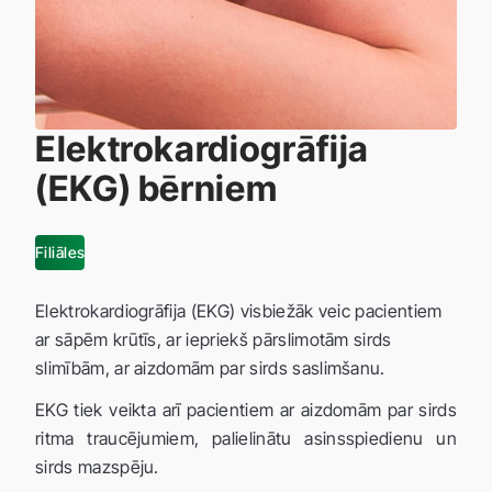
Elektrokardiogrāfija
(EKG) bērniem
Filiāles
Elektrokardiogrāfija (EKG) visbiežāk veic pacientiem
ar sāpēm krūtīs, ar iepriekš pārslimotām sirds
slimībām, ar aizdomām par sirds saslimšanu.
EKG tiek veikta arī pacientiem ar aizdomām par sirds
ritma traucējumiem, palielinātu asinsspiedienu un
sirds mazspēju.