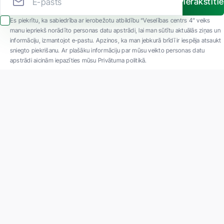
Pierakstīti
Es piekrītu, ka sabiedrība ar ierobežotu atbildību “Veselības centrs 4” veiks
manu iepriekš norādīto personas datu apstrādi, lai man sūtītu aktuālās ziņas un
informāciju, izmantojot e-pastu. Apzinos, ka man jebkurā brīdī ir iespēja atsaukt
sniegto piekrišanu. Ar plašāku informāciju par mūsu veikto personas datu
apstrādi aicinām iepazīties mūsu Privātuma politikā.
"SIA ''Veselības centrs 4'' ir viena no lielākajām privātajām daudzprofilu
ambulatorajām medicīnas kompānijām Latvijā ar 30 gadu pieredzi un tehnoloģiski
modernāko aprīkojumu. Galvenie darbības virzieni - daudzveidīga diagnostika, pilna
spektra ārstēšana, mūsdienīga rehabilitācija, jauna koncepta preventīvā un estētiskā
medicīna."
Par uzņēmumu
Projekti
Vakances
Privātuma politika