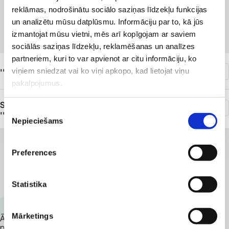
reklāmas, nodrošinātu sociālo saziņas līdzekļu funkcijas
Filiāles, kurās pieejams
un analizētu mūsu datplūsmu. Informāciju par to, kā jūs
pakalpojums
izmantojat mūsu vietni, mēs arī kopīgojam ar saviem
sociālās saziņas līdzekļu, reklamēšanas un analīzes
partneriem, kuri to var apvienot ar citu informāciju, ko
viņiem sniedzat vai ko viņi apkopo, kad lietojat viņu
''Veselības centrs 4'' K. Barona iela 117
pakalpojumus.
SIA ''Veselības centrs 4'' grupas uzņēmums
Piekrišanas
''Privātklīnika ''Ģimenes veselība''''
Nepieciešams
izvēle
Preferences
PIETEIKT VIZĪTI
Statistika
Vēlies pierakstīties?
Mārketings
Ātra un ērta pieteikšanās vizītei, konsultācijai, izmeklējumam,
procedūrai.