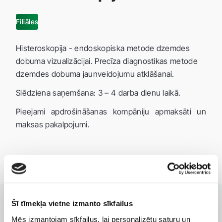
Filiāles
Histeroskopija - endoskopiska metode dzemdes
dobuma vizualizācijai. Precīza diagnostikas metode
dzemdes dobuma jaunveidojumu atklāšanai.
Slēdziena saņemšana: 3 – 4 darba dienu laikā.
Pieejami apdrošināšanas kompāniju apmaksāti un
maksas pakalpojumi.
Šī tīmekļa vietne izmanto sīkfailus
Mēs izmantojam sīkfailus, lai personalizētu saturu un
KLĪNIKAS AR LABĀKAJIEM PAKALPOJUMIEM