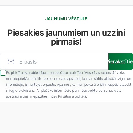
JAUNUMU VĒSTULE
Piesakies jaunumiem un uzzini
pirmais!
Pierakstīti
Es piekrītu, ka sabiedrība ar ierobežotu atbildību “Veselības centrs 4” veiks
manu iepriekš norādīto personas datu apstrādi, lai man sūtītu aktuālās ziņas un
informāciju, izmantojot e-pastu. Apzinos, ka man jebkurā brīdī ir iespēja atsaukt
sniegto piekrišanu. Ar plašāku informāciju par mūsu veikto personas datu
apstrādi aicinām iepazīties mūsu Privātuma politikā.
"SIA ''Veselības centrs 4'' ir viena no lielākajām privātajām daudzprofilu
ambulatorajām medicīnas kompānijām Latvijā ar 30 gadu pieredzi un tehnoloģiski