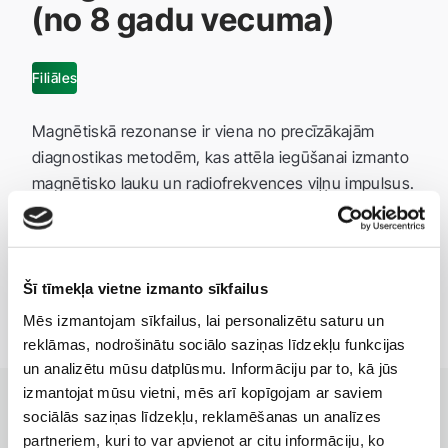
(no 8 gadu vecuma)
Filiāles
Magnētiskā rezonanse ir viena no precīzākajām
diagnostikas metodēm, kas attēla iegūšanai izmanto
magnētisko lauku un radiofrekvences viļņu impulsus.
Pieejami Nacionālā veselības dienesta (NVD)
apmaksāti un maksas pakalpojumi.
Šī tīmekļa vietne izmanto sīkfailus
Mēs izmantojam sīkfailus, lai personalizētu saturu un
reklāmas, nodrošinātu sociālo saziņas līdzekļu funkcijas
un analizētu mūsu datplūsmu. Informāciju par to, kā jūs
izmantojat mūsu vietni, mēs arī kopīgojam ar saviem
sociālās saziņas līdzekļu, reklamēšanas un analīzes
partneriem, kuri to var apvienot ar citu informāciju, ko
KLĪNIKAS AR LABĀKAJIEM PAKALPOJUMIEM