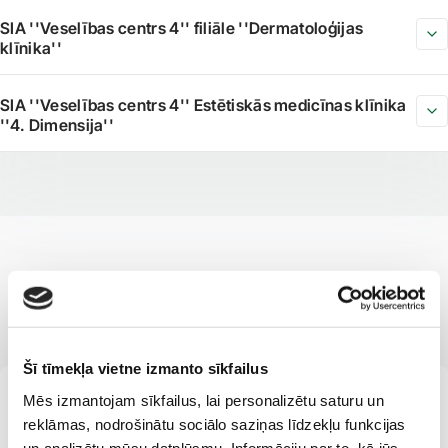
SIA ''Veselības centrs 4'' filiāle ''Dermatoloģijas
klīnika''
SIA ''Veselības centrs 4'' Estētiskās medicīnas klīnika
''4. Dimensija''
MŪSU SPECIĀLISTI
Profesionāli un kvalificēti
Šī tīmekļa vietne izmanto sīkfailus
No 3 mēnešu vecuma
LV
Mēs izmantojam sīkfailus, lai personalizētu saturu un
Lāsma Kalnbērza
reklāmas, nodrošinātu sociālo saziņas līdzekļu funkcijas
Dermatologs
Trihologs
un analizētu mūsu datplūsmu. Informāciju par to, kā jūs