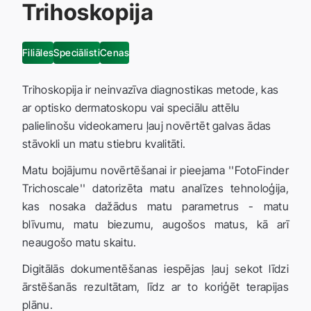
Trihoskopija
Filiāles
Speciālisti
Cenas
Trihoskopija ir neinvazīva diagnostikas metode, kas
ar optisko dermatoskopu vai speciālu attēlu
palielinošu videokameru ļauj novērtēt galvas ādas
stāvokli un matu stiebru kvalitāti.
Matu bojājumu novērtēšanai ir pieejama ''FotoFinder
Trichoscale'' datorizēta matu analīzes tehnoloģija,
kas nosaka dažādus matu parametrus - matu
blīvumu, matu biezumu, augošos matus, kā arī
neaugošo matu skaitu.
Digitālās dokumentēšanas iespējas ļauj sekot līdzi
ārstēšanās rezultātam, līdz ar to koriģēt terapijas
plānu.