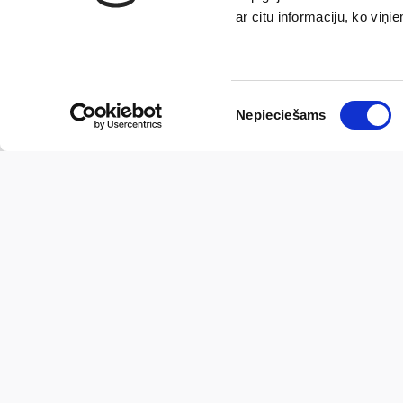
ar citu informāciju, ko viņi
Piekrišanas
Nepieciešams
izvēle
Ātra 