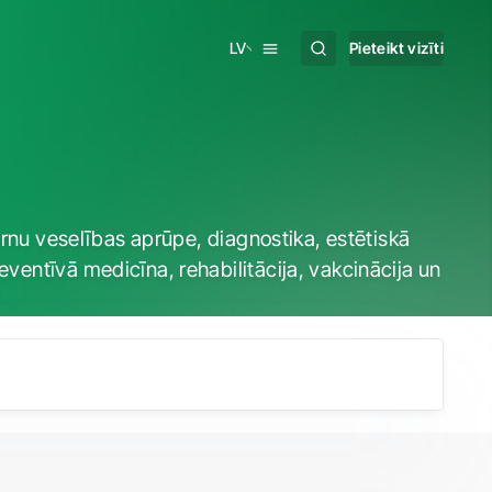
LV
Pieteikt vizīti
rnu veselības aprūpe, diagnostika, estētiskā
entīvā medicīna, rehabilitācija, vakcinācija un