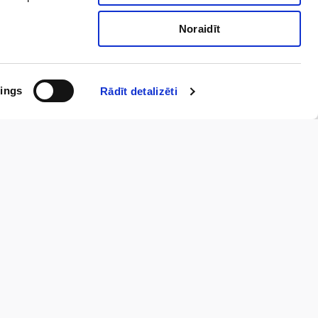
Noraidīt
ings
Rādīt detalizēti
dūrai.