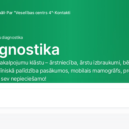
āli
Par "Veselības centrs 4"
Kontakti
u diagnostika
agnostika
kalpojumu klāstu – ārstniecība, ārstu izbraukumi, bē
niskā palīdzība pasākumos, mobilais mamogrāfs, prev
a sev nepieciešamo!