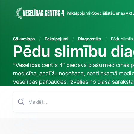
Pakalpojumi
Speciālisti
Cenas
Aktu
Sākumlapa
Pakalpojumi
Diagnostika
Pēdu slimīb
Pēdu slimību di
“Veselības centrs 4” piedāvā plašu medicīnas pa
medicīna, analīžu nodošana, neatliekamā medicī
veselības pārbaudes. Izvēlies no plašā sarakst