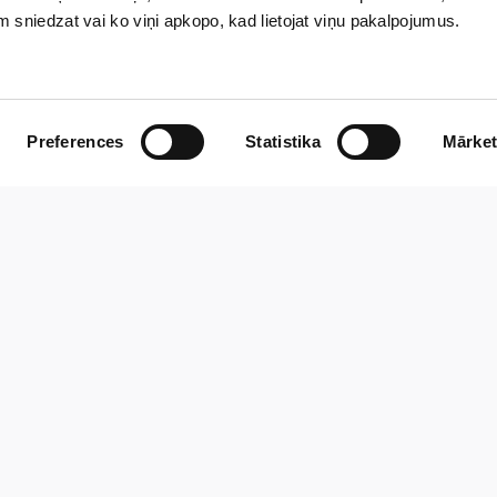
em sniedzat vai ko viņi apkopo, kad lietojat viņu pakalpojumus.
Preferences
Statistika
Mārket
PIETEIKT VIZĪTI
Vēlies pierakstīties?
un ērta pieteikšanās vizītei, konsultācijai, izmeklējumam, proce
Pieteikumu forma