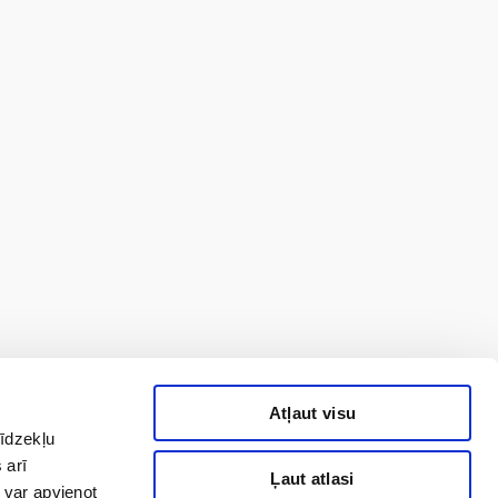
Atļaut visu
līdzekļu
 arī
Ļaut atlasi
 var apvienot