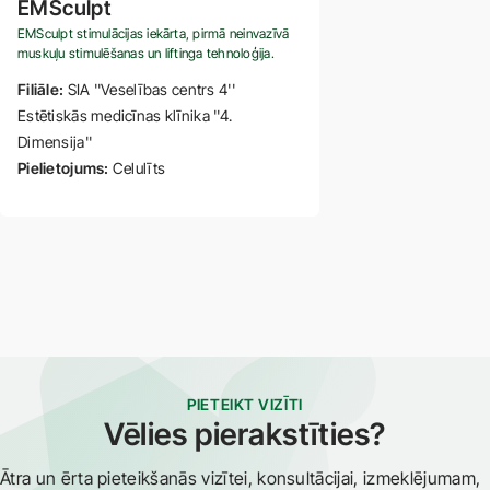
EMSculpt
EMSculpt stimulācijas iekārta, pirmā neinvazīvā
muskuļu stimulēšanas un liftinga tehnoloģija.
Filiāle:
SIA ''Veselības centrs 4''
Estētiskās medicīnas klīnika ''4.
Dimensija''
Pielietojums:
Celulīts
PIETEIKT VIZĪTI
Vēlies pierakstīties?
Ātra un ērta pieteikšanās vizītei, konsultācijai, izmeklējumam,