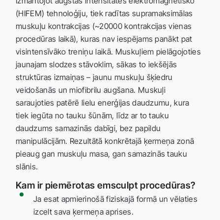
Izmantojot augstas intensitātes elektromagnētisko
(HIFEM) tehnoloģiju, tiek radītas supramaksimālas
muskuļu kontrakcijas (~20000 kontrakcijas vienas
procedūras laikā), kuras nav iespējams panākt pat
visintensīvāko treniņu laikā. Muskuļiem pielāgojoties
jaunajam slodzes stāvoklim, sākas to iekšējās
struktūras izmaiņas – jaunu muskuļu šķiedru
veidošanās un miofibrilu augšana. Muskuļi
saraujoties patērē lielu enerģijas daudzumu, kura
tiek iegūta no tauku šūnām, līdz ar to tauku
daudzums samazinās dabīgi, bez papildu
manipulācijām. Rezultātā konkrētajā ķermeņa zonā
pieaug gan muskuļu masa, gan samazinās tauku
slānis.
Kam ir piemērotas emsculpt procedūras?
Ja esat apmierinošā fiziskajā formā un vēlaties
izcelt sava ķermeņa aprises.