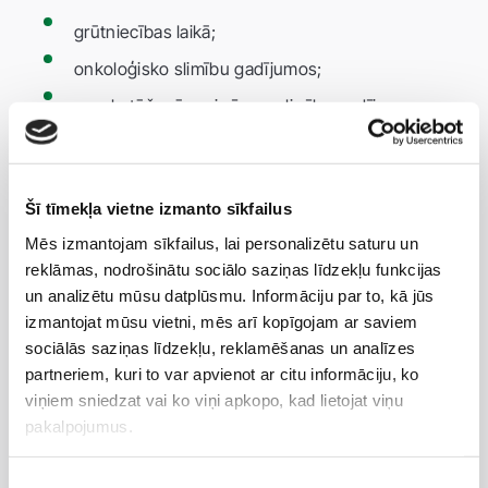
grūtniecības laikā;
onkoloģisko slimību gadījumos;
saaukstēšanās vai vīrusu slimību gadījumos;
hronisku slimību gadījumos;
ja ķermenī ir metāliski implanti (ar magnētiskām
īpašībām);
Šī tīmekļa vietne izmanto sīkfailus
Mēs izmantojam sīkfailus, lai personalizētu saturu un
ja ir sirds mazspēja, sirds aritmija, kardio
reklāmas, nodrošinātu sociālo saziņas līdzekļu funkcijas
stimulators.
un analizētu mūsu datplūsmu. Informāciju par to, kā jūs
izmantojat mūsu vietni, mēs arī kopīgojam ar saviem
Sagatavošanās procedūrai: Pirms procedūras
sociālās saziņas līdzekļu, reklamēšanas un analīzes
jānoņem visi metāla aksesuāri (pulksteņi, jostas,
partneriem, kuri to var apvienot ar citu informāciju, ko
bižutērija), kā arī procedūras laikā ieteicams nelietot
viņiem sniedzat vai ko viņi apkopo, kad lietojat viņu
mobilo telefonu.
pakalpojumus.
Vai tas sāp?
Piekrišanas