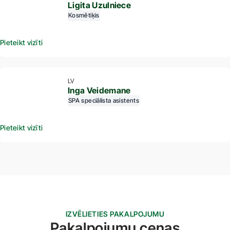
Ligita Uzulniece
Kosmētiķis
Pieteikt vizīti
LV
Inga Veidemane
SPA speciālista asistents
Pieteikt vizīti
IZVĒLIETIES PAKALPOJUMU
Pakalpojumu cenas