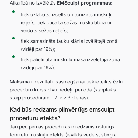
Atkarībā no izvēlētās
EMSculpt programmas:
tiek uzlabots, izcelts un tonizēts muskuļu
reljefs; tiek pacelta sēžas muskulatūra un
veidots sēžas reljefs;
tiek samazināts tauku slānis izvēlētajā zonā
(vidēji par 19%);
tiek palielināta muskuļu masa izvēlētajā zonā
(vidēji par 16%).
Maksimālu rezultātu sasniegšanai tiek ieteikts četru
procedūru kurss divu nedēļu periodā (starplaiks
starp procedūrām - 2 līdz 3 dienas).
Kad būs redzams pilnvērtīgs emsculpt
procedūru efekts?
Jau pēc pirmās procedūras ir redzams noturīgs
tonizētu muskuļu efekts (ievilkts vēders, stingra