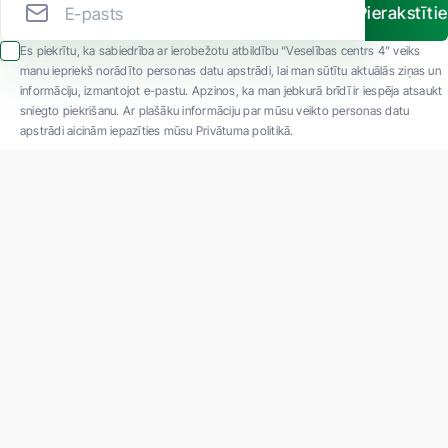
Pierakstīti
Es piekrītu, ka sabiedrība ar ierobežotu atbildību “Veselības centrs 4” veiks
manu iepriekš norādīto personas datu apstrādi, lai man sūtītu aktuālās ziņas un
informāciju, izmantojot e-pastu. Apzinos, ka man jebkurā brīdī ir iespēja atsaukt
sniegto piekrišanu. Ar plašāku informāciju par mūsu veikto personas datu
apstrādi aicinām iepazīties mūsu Privātuma politikā.
"SIA ''Veselības centrs 4'' ir viena no lielākajām privātajām daudzprofilu
ambulatorajām medicīnas kompānijām Latvijā ar 30 gadu pieredzi un tehnoloģiski
modernāko aprīkojumu. Galvenie darbības virzieni - daudzveidīga diagnostika, pilna
spektra ārstēšana, mūsdienīga rehabilitācija, jauna koncepta preventīvā un estētiskā
medicīna."
Par uzņēmumu
Projekti
Vakances
Privātuma politika