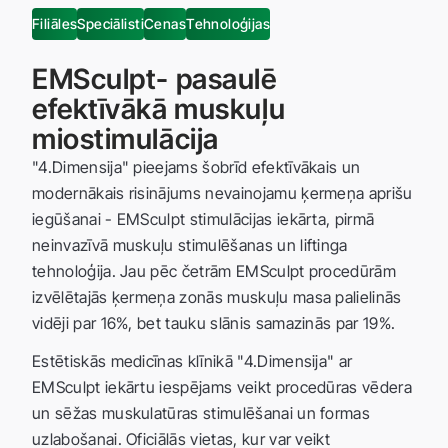
Filiāles
Speciālisti
Cenas
Tehnoloģijas
EMSculpt- pasaulē
efektīvākā muskuļu
miostimulācija
"4.Dimensija" pieejams šobrīd efektīvākais un
modernākais risinājums nevainojamu ķermeņa aprišu
iegūšanai - EMSculpt stimulācijas iekārta, pirmā
neinvazīvā muskuļu stimulēšanas un liftinga
tehnoloģija. Jau pēc četrām EMSculpt procedūrām
izvēlētajās ķermeņa zonās muskuļu masa palielinās
vidēji par 16%, bet tauku slānis samazinās par 19%.
Estētiskās medicīnas klīnikā "4.Dimensija" ar
EMSculpt iekārtu iespējams veikt procedūras vēdera
un sēžas muskulatūras stimulēšanai un formas
uzlabošanai. Oficiālās vietas, kur var veikt