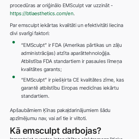
procedūras ar oriģinālo EMSculpt var uzzināt -
https://btlaesthetics.com/en
.
Par emsculpt iekārtas kvalitāti un efektivitāti liecina
divi svarīgi faktori:
“EMSculpt” ir FDA (Amerikas pārtikas un zāļu
administrācijas) atzīta aparāttehnoloģija.
Atbilstība FDA standartiem ir pasaules līmeņa
kvalitātes garants;
“EMSculpt” ir piešķirta CE kvalitātes zīme, kas
garantē atbilstību Eiropas medicīnas iekārtu
standartiem.
Apšaubāmiem Ķīnas pakaļdarinājumiem šādu
apzīmējumu nav, vai arī tie ir viltoti.
Kā emsculpt darbojas?