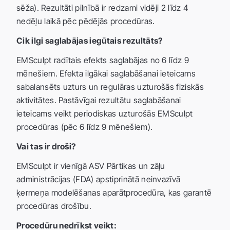
sēža). Rezultāti pilnībā ir redzami vidēji 2 līdz 4
nedēļu laikā pēc pēdējās procedūras.
Cik ilgi saglabājas iegūtais rezultāts?
EMSculpt radītais efekts saglabājas no 6 līdz 9
mēnešiem. Efekta ilgākai saglabāšanai ieteicams
sabalansēts uzturs un regulāras uzturošās fiziskās
aktivitātes. Pastāvīgai rezultātu saglabāšanai
ieteicams veikt periodiskas uzturošās EMSculpt
procedūras (pēc 6 līdz 9 mēnešiem).
Vai tas ir droši?
EMSculpt ir vienīgā ASV Pārtikas un zāļu
administrācijas (FDA) apstiprinātā neinvazīvā
ķermeņa modelēšanas aparātprocedūra, kas garantē
procedūras drošību.
Procedūru nedrīkst veikt: