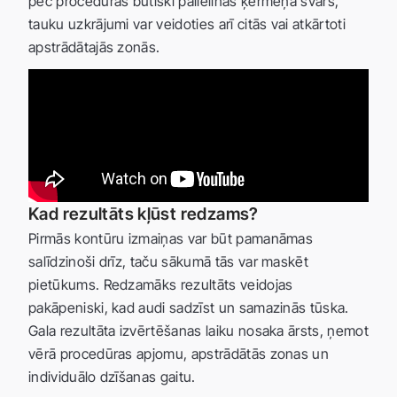
pēc procedūras būtiski palielinās ķermeņa svars,
tauku uzkrājumi var veidoties arī citās vai atkārtoti
apstrādātajās zonās.
Kad rezultāts kļūst redzams?
Pirmās kontūru izmaiņas var būt pamanāmas
salīdzinoši drīz, taču sākumā tās var maskēt
pietūkums. Redzamāks rezultāts veidojas
pakāpeniski, kad audi sadzīst un samazinās tūska.
Gala rezultāta izvērtēšanas laiku nosaka ārsts, ņemot
vērā procedūras apjomu, apstrādātās zonas un
individuālo dzīšanas gaitu.