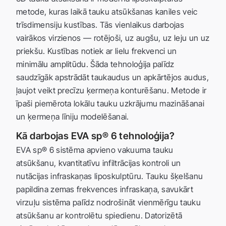
metode, kuras laikā tauku atsūkšanas kaniles veic
trīsdimensiju kustības. Tās vienlaikus darbojas
vairākos virzienos — rotējoši, uz augšu, uz leju un uz
priekšu. Kustības notiek ar lielu frekvenci un
minimālu amplitūdu. Šāda tehnoloģija palīdz
saudzīgāk apstrādāt taukaudus un apkārtējos audus,
ļaujot veikt precīzu ķermeņa konturēšanu. Metode ir
īpaši piemērota lokālu tauku uzkrājumu mazināšanai
un ķermeņa līniju modelēšanai.
Kā darbojas EVA sp® 6 tehnoloģija?
EVA sp® 6 sistēma apvieno vakuuma tauku
atsūkšanu, kvantitatīvu infiltrācijas kontroli un
nutācijas infraskaņas liposkulptūru. Tauku šķelšanu
papildina zemas frekvences infraskaņa, savukārt
virzuļu sistēma palīdz nodrošināt vienmērīgu tauku
atsūkšanu ar kontrolētu spiedienu. Datorizētā