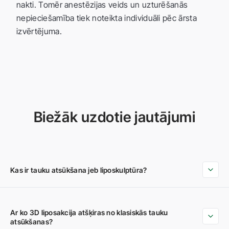
nakti. Tomēr anestēzijas veids un uzturēšanās
nepieciešamība tiek noteikta individuāli pēc ārsta
izvērtējuma.
Biežāk uzdotie jautājumi
Kas ir tauku atsūkšana jeb liposkulptūra?
Ar ko 3D liposakcija atšķiras no klasiskās tauku
atsūkšanas?