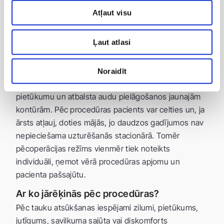
korekcijas plāna.
Atļaut visu
Atveseļošanās pēc tauku atsūkšanas
Ļaut atlasi
Pēc procedūras pacientam tiek uzvilkts speciāls
kompresijas apģērbs. To parasti nepieciešams nēsāt
dienu un nakti aptuveni divas nedēļas vai tik ilgi, cik
Noraidīt
nosaka ārsts. Kompresijas apģērbs palīdz mazināt
pietūkumu un atbalsta audu pielāgošanos jaunajām
kontūrām. Pēc procedūras pacients var celties un, ja
ārsts atļauj, doties mājās, jo daudzos gadījumos nav
nepieciešama uzturēšanās stacionārā. Tomēr
pēcoperācijas režīms vienmēr tiek noteikts
individuāli, ņemot vērā procedūras apjomu un
pacienta pašsajūtu.
Ar ko jārēķinās pēc procedūras?
Pēc tauku atsūkšanas iespējami zilumi, pietūkums,
jutīgums, savilkuma sajūta vai diskomforts