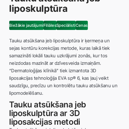
liposkulptūra
Biežākie jautājumi
Filiāles
Speciālisti
Cenas
Tauku atsūkšana jeb liposkulptūra ir ķermeņa un
sejas kontūru korekcijas metode, kuras laikā tiek
samazināti lokāli tauku uzkrājumi zonās, kur tos
neizdodas mazināt ar dzīvesveida izmaiņām.
“Dermatoloģijas klīnikā” tiek izmantota 3D
liposakcijas tehnoloģija EVA sp® 6, kas ļauj veikt
saudzīgu, precīzu un kontrolētu tauku atsūkšanu un
lipomodelēšanu.
Tauku atsūkšana jeb
liposkulptūra ar 3D
liposakcijas metodi