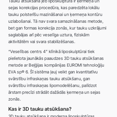
Tauku atsūkšana jeb liposkulptūra ir ķermeņa un
sejas korekcijas procedūra, kas paredzēta lokālu
tauku polsterīšu mazināšanai un ķermeņa kontūru
uzlabošanai. Tā nav svara samazināšanas metode,
bet gan formas korekcija zonās, kur tauku uzkrājumi
saglabājas arī pēc veselīga uztura, fiziskām
aktivitātēm vai svara stabilizēšanas.
“Veselības centrs 4” klīnikā liposkulptūrai tiek
pielietota jaunākās paaudzes 3D tauku atsūkšanas
metode ar Beļģijas kompānijas EUROMI tehnoloģiju
EVA sp® 6. Šī sistēma ļauj veikt gan kvantitatīvu
svārstību infraskaņas tauku atsūkšanu, gan
svārstību infraskaņas lipomodelēšanu, palīdzot
ārstam precīzi strādāt dažādās ķermeņa un sejas
zonās.
Kas ir 3D tauku atsūkšana?
3D tauku atsūkšana ir moderna liposkulptūras