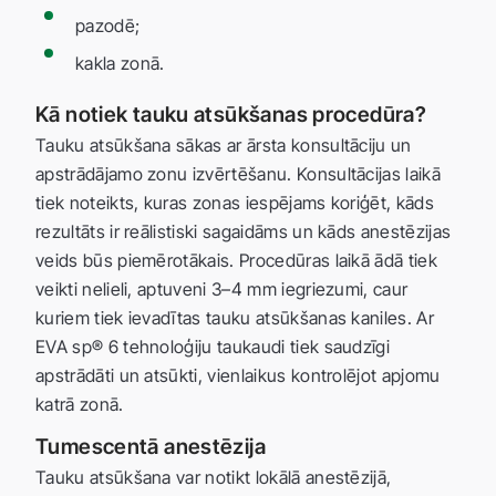
pazodē;
kakla zonā.
Kā notiek tauku atsūkšanas procedūra?
Tauku atsūkšana sākas ar ārsta konsultāciju un
apstrādājamo zonu izvērtēšanu. Konsultācijas laikā
tiek noteikts, kuras zonas iespējams koriģēt, kāds
rezultāts ir reālistiski sagaidāms un kāds anestēzijas
veids būs piemērotākais. Procedūras laikā ādā tiek
veikti nelieli, aptuveni 3–4 mm iegriezumi, caur
kuriem tiek ievadītas tauku atsūkšanas kaniles. Ar
EVA sp® 6 tehnoloģiju taukaudi tiek saudzīgi
apstrādāti un atsūkti, vienlaikus kontrolējot apjomu
katrā zonā.
Tumescentā anestēzija
Tauku atsūkšana var notikt lokālā anestēzijā,