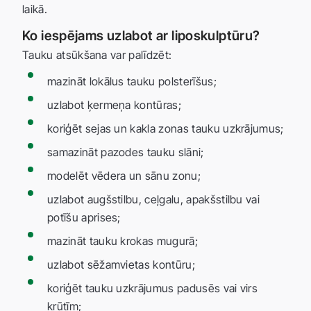
laikā.
Ko iespējams uzlabot ar liposkulptūru?
Tauku atsūkšana var palīdzēt:
mazināt lokālus tauku polsterīšus;
uzlabot ķermeņa kontūras;
koriģēt sejas un kakla zonas tauku uzkrājumus;
samazināt pazodes tauku slāni;
modelēt vēdera un sānu zonu;
uzlabot augšstilbu, ceļgalu, apakšstilbu vai
potīšu aprises;
mazināt tauku krokas mugurā;
uzlabot sēžamvietas kontūru;
koriģēt tauku uzkrājumus padusēs vai virs
krūtīm;