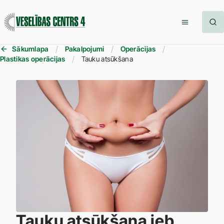
Sākumlapa
Pakalpojumi
Operācijas
Plastikas operācijas
Tauku atsūkšana
Tauku atsūkšana jeb