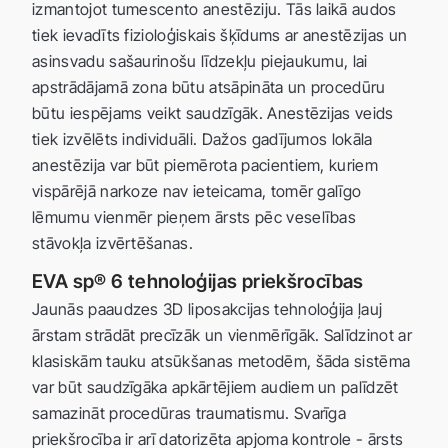
izmantojot tumescento anestēziju. Tās laikā audos
tiek ievadīts fizioloģiskais šķīdums ar anestēzijas un
asinsvadu sašaurinošu līdzekļu piejaukumu, lai
apstrādājamā zona būtu atsāpināta un procedūru
būtu iespējams veikt saudzīgāk. Anestēzijas veids
tiek izvēlēts individuāli. Dažos gadījumos lokāla
anestēzija var būt piemērota pacientiem, kuriem
vispārējā narkoze nav ieteicama, tomēr galīgo
lēmumu vienmēr pieņem ārsts pēc veselības
stāvokļa izvērtēšanas.
EVA sp® 6 tehnoloģijas priekšrocības
Jaunās paaudzes 3D liposakcijas tehnoloģija ļauj
ārstam strādāt precīzāk un vienmērīgāk. Salīdzinot ar
klasiskām tauku atsūkšanas metodēm, šāda sistēma
var būt saudzīgāka apkārtējiem audiem un palīdzēt
samazināt procedūras traumatismu. Svarīga
priekšrocība ir arī datorizēta apjoma kontrole - ārsts