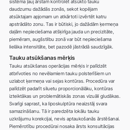
sistēma ļauj ārstam kontrolēt atsūkto tauku
daudzumu dažādās zonās, sekot kopējam
atsūktajam apjomam un atkārtoti izvērtēt katru
apstrādāto zonu. Tas ir būtiski, jo dažādām ķermeņa
daļām nepieciešama atšķirīga jauda un precizitāte,
piemēram, augšstilbu zonā var būt nepieciešama
lielāka intensitāte, bet pazodē jāstrādā saudzīgāk.
Tauku atsūkšanas mērķis
Tauku atsūkšanas operācijas mērķis ir palīdzēt
atbrīvoties no nevēlamiem tauku polsterīšiem un
uzlabot ķermeņa vai sejas kontūras. Procedūra var
palīdzēt padarīt siluetu proporcionālāku, kontūras
izteiktākas un problemātiskās zonas vizuāli gludākas.
Svarīgi saprast, ka liposkulptūra neaizstāj svara
samazināšanu. Tā ir paredzēta lokālu tauku
uzkrājumu korekcijai, nevis aptaukošanās ārstēšanai.
Piemērotību procedūrai nosaka ārsts konsultācijas