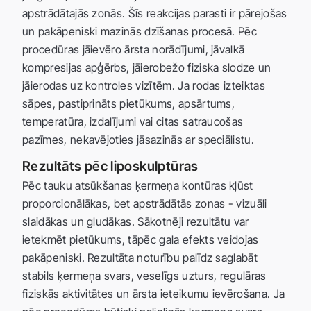
apstrādātajās zonās. Šīs reakcijas parasti ir pārejošas
un pakāpeniski mazinās dzīšanas procesā. Pēc
procedūras jāievēro ārsta norādījumi, jāvalkā
kompresijas apģērbs, jāierobežo fiziska slodze un
jāierodas uz kontroles vizītēm. Ja rodas izteiktas
sāpes, pastiprināts pietūkums, apsārtums,
temperatūra, izdalījumi vai citas satraucošas
pazīmes, nekavējoties jāsazinās ar speciālistu.
Rezultāts pēc liposkulptūras
Pēc tauku atsūkšanas ķermeņa kontūras kļūst
proporcionālākas, bet apstrādātās zonas - vizuāli
slaidākas un gludākas. Sākotnēji rezultātu var
ietekmēt pietūkums, tāpēc gala efekts veidojas
pakāpeniski. Rezultāta noturību palīdz saglabāt
stabils ķermeņa svars, veselīgs uzturs, regulāras
fiziskās aktivitātes un ārsta ieteikumu ievērošana. Ja