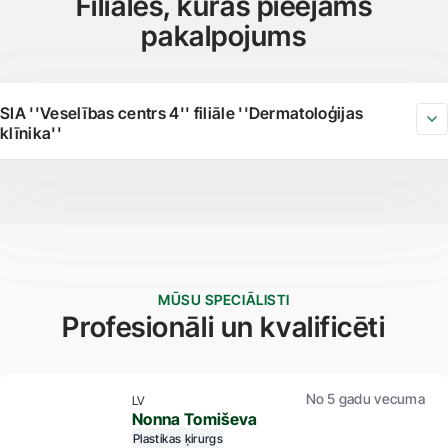
Filiāles, kurās pieejams
pakalpojums
SIA ''Veselības centrs 4'' filiāle ''Dermatoloģijas
klīnika''
MŪSU SPECIĀLISTI
Profesionāli un kvalificēti
No 5 gadu vecuma
LV
Nonna Tomiševa
Plastikas ķirurgs