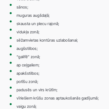
sānos;
muguras augšdaļā;
skausta un plecu rajonā;
vidukļa zonā;
sēžamvietas kontūras uzlabošanai;
augšstilbos;
“galifē” zonā;
ap ceļgaliem;
apakšstilbos;
potīšu zonā;
padusēs un virs krūtīm;
vīriešiem krūšu zonas aptaukošanās gadījumā;
vaigu zonā;