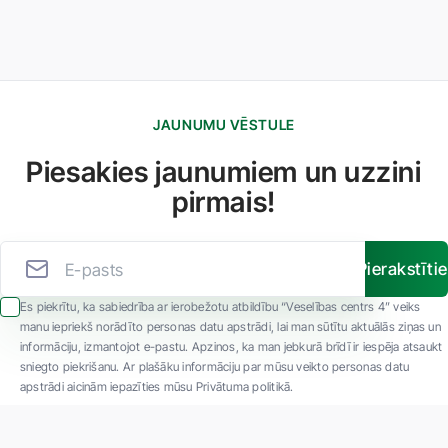
JAUNUMU VĒSTULE
Piesakies jaunumiem un uzzini
pirmais!
Pierakstīti
Es piekrītu, ka sabiedrība ar ierobežotu atbildību “Veselības centrs 4” veiks
manu iepriekš norādīto personas datu apstrādi, lai man sūtītu aktuālās ziņas un
informāciju, izmantojot e-pastu. Apzinos, ka man jebkurā brīdī ir iespēja atsaukt
sniegto piekrišanu. Ar plašāku informāciju par mūsu veikto personas datu
apstrādi aicinām iepazīties mūsu Privātuma politikā.