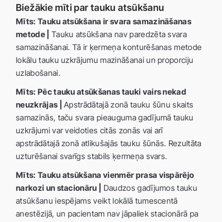
Biežākie mīti par tauku atsūkšanu
Mīts: Tauku atsūkšana ir svara samazināšanas
metode |
Tauku atsūkšana nav paredzēta svara
samazināšanai. Tā ir ķermeņa konturēšanas metode
lokālu tauku uzkrājumu mazināšanai un proporciju
uzlabošanai.
Mīts: Pēc tauku atsūkšanas tauki vairs nekad
neuzkrājas |
Apstrādātajā zonā tauku šūnu skaits
samazinās, taču svara pieauguma gadījumā tauku
uzkrājumi var veidoties citās zonās vai arī
apstrādātajā zonā atlikušajās tauku šūnās. Rezultāta
uzturēšanai svarīgs stabils ķermeņa svars.
Mīts: Tauku atsūkšana vienmēr prasa vispārējo
narkozi un stacionāru |
Daudzos gadījumos tauku
atsūkšanu iespējams veikt lokālā tumescentā
anestēzijā, un pacientam nav jāpaliek stacionārā pa