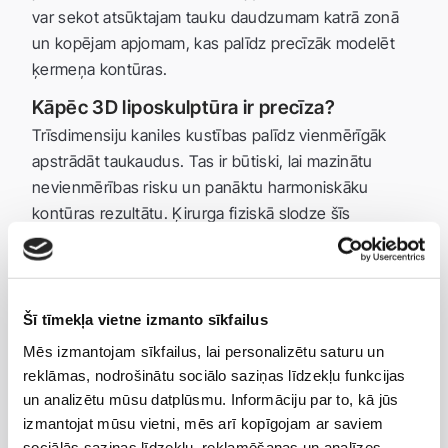
var sekot atsūktajam tauku daudzumam katrā zonā
un kopējam apjomam, kas palīdz precīzāk modelēt
ķermeņa kontūras.
Kāpēc 3D liposkulptūra ir precīza?
Trīsdimensiju kaniles kustības palīdz vienmērīgāk
apstrādāt taukaudus. Tas ir būtiski, lai mazinātu
nevienmērības risku un panāktu harmoniskāku
kontūras rezultātu. Ķirurga fiziskā slodze šīs
tehnoloģijas izmantošanas laikā ir mazāka nekā
klasiskās manuālās tauku atsūkšanas gadījumā,
tāpēc iespējams saglabāt augstāku kustību
precizitāti arī apjomīgākās procedūrās.
Šī tīmekļa vietne izmanto sīkfailus
Mēs izmantojam sīkfailus, lai personalizētu saturu un
Cik daudz tauku var atsūkt?
reklāmas, nodrošinātu sociālo saziņas līdzekļu funkcijas
Atsūcamais tauku daudzums tiek noteikts individuāli,
un analizētu mūsu datplūsmu. Informāciju par to, kā jūs
ņemot vērā pacienta veselības stāvokli, ķermeņa
izmantojat mūsu vietni, mēs arī kopīgojam ar saviem
proporcijas, apstrādājamo zonu skaitu un procedūras
sociālās saziņas līdzekļu, reklamēšanas un analīzes