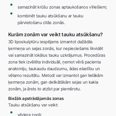
samazināt krūšu zonas aptaukošanos vīriešiem;
kombinēt tauku atsūkšanu ar tauku
pārvietošanu citās zonās.
Kurām zonām var veikt tauku atsūkšanu?
3D liposkulptūru iespējams izmantot dažādās
ķermeņa un sejas zonās, kur nepieciešams likvidēt
vai samazināt lokālus tauku uzkrājumus. Procedūras
zona tiek izvēlēta individuāli, ņemot vērā pacienta
anatomiju, taukaudu daudzumu, ādas elastību un
vēlamo rezultātu. Metodi var izmantot gan lielākām
ķermeņa zonām, gan delikātākām sejas un kakla
zonām, ja ārsts to atzīst par piemērotu.
Biežāk apstrādājamās zonas
Tauku atsūkšanu var veikt:
vēdera zonā;