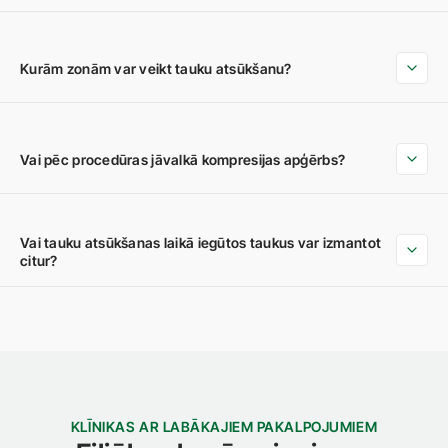
Kurām zonām var veikt tauku atsūkšanu?
Vai pēc procedūras jāvalkā kompresijas apģērbs?
Vai tauku atsūkšanas laikā iegūtos taukus var izmantot
citur?
KLĪNIKAS AR LABĀKAJIEM PAKALPOJUMIEM