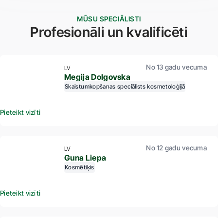
MŪSU SPECIĀLISTI
Profesionāli un kvalificēti
No 13 gadu vecuma
LV
Megija Dolgovska
Skaistumkopšanas speciālists kosmetoloģijā
Pieteikt vizīti
No 12 gadu vecuma
LV
Guna Liepa
Kosmētiķis
Pieteikt vizīti