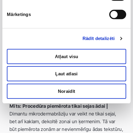
virsējās kārtas slīpēšanas un attīrīšanas procedūra,
kuras laikā ar dimanta uzgaļiem un vakuuma
Mārketings
palīdzību tiek noņemts epidermas raga slānis.
Procedūra palīdz attīrīt ādu, uzlabot tās tekstūru un
stimulēt dabiskos ādas atjaunošanās procesus.
Rādīt detalizēti
Biežākie mīti par dimantu
mikrodermabrāziju
Atļaut visu
Mīts: Dimantu mikrodermabrāzija ir sāpīga |
Patiesībā dimantu mikrodermabrāzija ir nesāpīga
Ļaut atlasi
procedūra. Tā darbojas ādas virsējā slānī un tiek
veikta ar saudzīgu dimanta uzgaļu un vakuuma
Noraidīt
iedarbību.
Mīts: Procedūra piemērota tikai sejas ādai |
Dimantu mikrodermabrāziju var veikt ne tikai sejai,
bet arī kaklam, dekoltē zonai un ķermenim. Tā var
būt piemērota zonām ar nevienmērīgu ādas tekstūru,