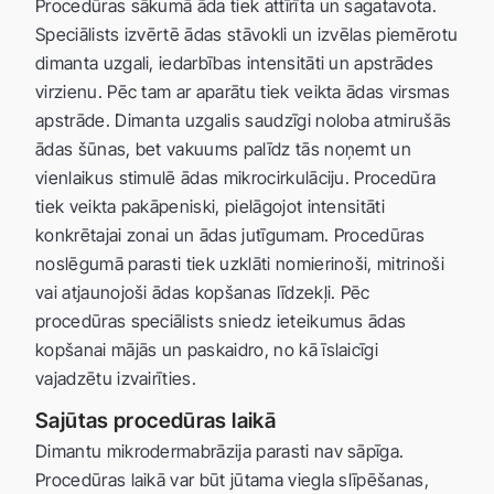
Procedūras sākumā āda tiek attīrīta un sagatavota.
Speciālists izvērtē ādas stāvokli un izvēlas piemērotu
dimanta uzgali, iedarbības intensitāti un apstrādes
virzienu. Pēc tam ar aparātu tiek veikta ādas virsmas
apstrāde. Dimanta uzgalis saudzīgi noloba atmirušās
ādas šūnas, bet vakuums palīdz tās noņemt un
vienlaikus stimulē ādas mikrocirkulāciju. Procedūra
tiek veikta pakāpeniski, pielāgojot intensitāti
konkrētajai zonai un ādas jutīgumam. Procedūras
noslēgumā parasti tiek uzklāti nomierinoši, mitrinoši
vai atjaunojoši ādas kopšanas līdzekļi. Pēc
procedūras speciālists sniedz ieteikumus ādas
kopšanai mājās un paskaidro, no kā īslaicīgi
vajadzētu izvairīties.
Sajūtas procedūras laikā
Dimantu mikrodermabrāzija parasti nav sāpīga.
Procedūras laikā var būt jūtama viegla slīpēšanas,