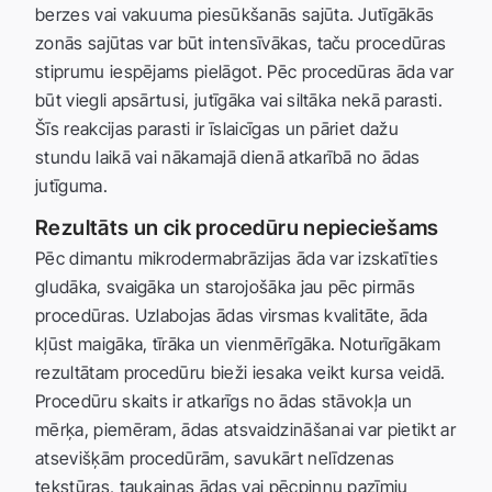
berzes vai vakuuma piesūkšanās sajūta. Jutīgākās
zonās sajūtas var būt intensīvākas, taču procedūras
stiprumu iespējams pielāgot. Pēc procedūras āda var
būt viegli apsārtusi, jutīgāka vai siltāka nekā parasti.
Šīs reakcijas parasti ir īslaicīgas un pāriet dažu
stundu laikā vai nākamajā dienā atkarībā no ādas
jutīguma.
Rezultāts un cik procedūru nepieciešams
Pēc dimantu mikrodermabrāzijas āda var izskatīties
gludāka, svaigāka un starojošāka jau pēc pirmās
procedūras. Uzlabojas ādas virsmas kvalitāte, āda
kļūst maigāka, tīrāka un vienmērīgāka. Noturīgākam
rezultātam procedūru bieži iesaka veikt kursa veidā.
Procedūru skaits ir atkarīgs no ādas stāvokļa un
mērķa, piemēram, ādas atsvaidzināšanai var pietikt ar
atsevišķām procedūrām, savukārt nelīdzenas
tekstūras, taukainas ādas vai pēcpiņņu pazīmju