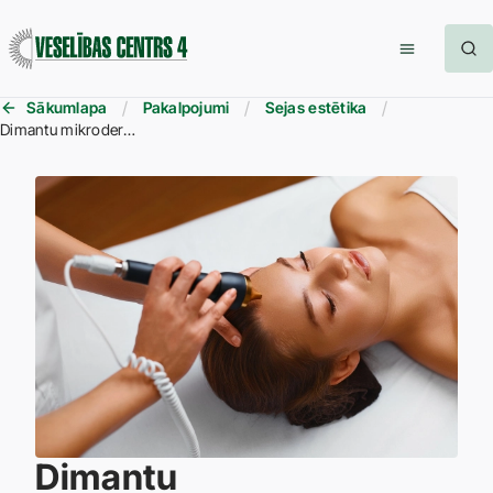
Sākumlapa
Pakalpojumi
Sejas estētika
Dimantu mikrodermabrāzija sejas attīrīšanai
Dimantu