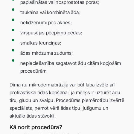
paplašinātas vai nosprostotas poras;
taukaina vai kombinēta āda;
nelīdzenumi pēc aknes;
virspusējas pēcpiņņu pēdas;
smalkas krunciņas;
ādas mirdzuma zudums;
nepieciešamība sagatavot ādu citām kopjošām
procedūrām.
Dimantu mikrodermabrāzija var būt laba izvēle arī
profilaktiskai ādas kopšanai, ja mērķis ir uzturēt ādu
tīru, gludu un svaigu. Procedūras piemērotību izvērtē
speciālists, ņemot vērā ādas tipu, jutīgumu un
aktuālo ādas stāvokli.
Kā norit procedūra?