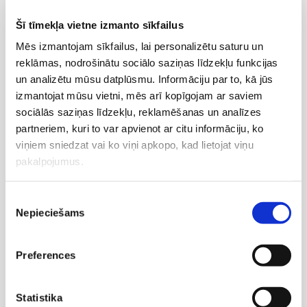
akūts ādas iekaisums;
Šī tīmekļa vietne izmanto sīkfailus
atvērtas brūces vai nobrāzumi;
Mēs izmantojam sīkfailus, lai personalizētu saturu un
svaigs saules apdegums;
reklāmas, nodrošinātu sociālo saziņas līdzekļu funkcijas
izteikti jutīga vai sakairināta āda;
un analizētu mūsu datplūsmu. Informāciju par to, kā jūs
izmantojat mūsu vietni, mēs arī kopīgojam ar saviem
aktīva rozācija vai izteikts apsārtums;
sociālās saziņas līdzekļu, reklamēšanas un analīzes
aizdomīgi, mainīgi vai asiņojoši ādas veidojumi;
partneriem, kuri to var apvienot ar citu informāciju, ko
nesen veiktas agresīvas ādas procedūras;
viņiem sniedzat vai ko viņi apkopo, kad lietojat viņu
pakalpojumus.
nesena izotretinoīna lietošana aknes ārstēšanai;
citi ādas vai veselības stāvokļi, kuru gadījumā
Piekrišanas
procedūru neiesaka speciālists.
Nepieciešams
izvēle
Ja ir šaubas par procedūras piemērotību, pirms
Preferences
dimantu mikrodermabrāzijas nepieciešama
dermatologa
vai
speciālista
konsultācija.
Statistika
Dimantu mikrodermabrāzija ir neinvazīva ādas