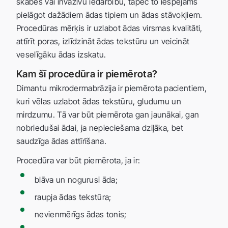
skābes vai invazīvu iedarbību, tāpēc to iespējams
pielāgot dažādiem ādas tipiem un ādas stāvokļiem.
Procedūras mērķis ir uzlabot ādas virsmas kvalitāti,
attīrīt poras, izlīdzināt ādas tekstūru un veicināt
veselīgāku ādas izskatu.
Kam šī procedūra ir piemērota?
Dimantu mikrodermabrāzija ir piemērota pacientiem,
kuri vēlas uzlabot ādas tekstūru, gludumu un
mirdzumu. Tā var būt piemērota gan jaunākai, gan
nobriedušai ādai, ja nepieciešama dziļāka, bet
saudzīga ādas attīrīšana.
Procedūra var būt piemērota, ja ir:
blāva un nogurusi āda;
raupja ādas tekstūra;
nevienmērīgs ādas tonis;