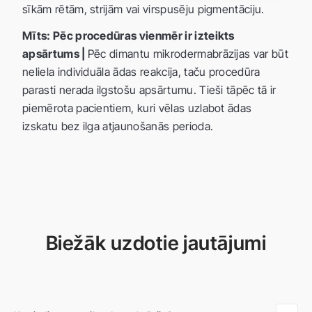
sīkām rētām, strijām vai virspusēju pigmentāciju.
Mīts: Pēc procedūras vienmēr ir izteikts
apsārtums |
Pēc dimantu mikrodermabrāzijas var būt
neliela individuāla ādas reakcija, taču procedūra
parasti nerada ilgstošu apsārtumu. Tieši tāpēc tā ir
piemērota pacientiem, kuri vēlas uzlabot ādas
izskatu bez ilga atjaunošanās perioda.
Biežāk uzdotie jautājumi