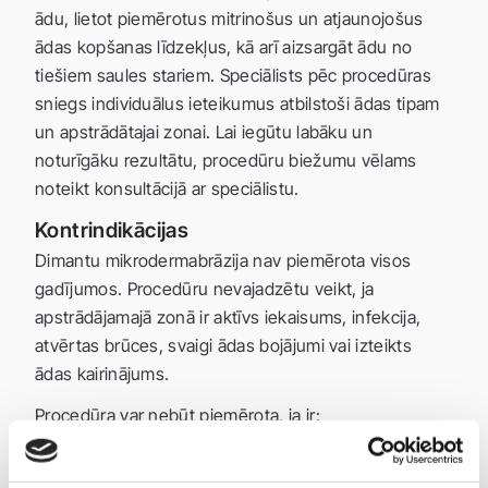
ādu, lietot piemērotus mitrinošus un atjaunojošus
ādas kopšanas līdzekļus, kā arī aizsargāt ādu no
tiešiem saules stariem. Speciālists pēc procedūras
sniegs individuālus ieteikumus atbilstoši ādas tipam
un apstrādātajai zonai. Lai iegūtu labāku un
noturīgāku rezultātu, procedūru biežumu vēlams
noteikt konsultācijā ar speciālistu.
Kontrindikācijas
Dimantu mikrodermabrāzija nav piemērota visos
gadījumos. Procedūru nevajadzētu veikt, ja
apstrādājamajā zonā ir aktīvs iekaisums, infekcija,
atvērtas brūces, svaigi ādas bojājumi vai izteikts
ādas kairinājums.
Procedūra var nebūt piemērota, ja ir:
aktīvs herpes uzliesmojums;