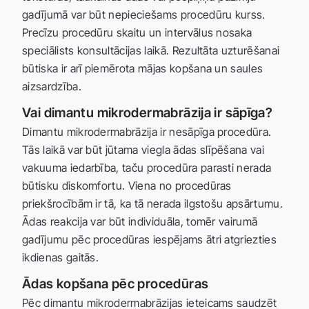
gadījumā var būt nepieciešams procedūru kurss.
Precīzu procedūru skaitu un intervālus nosaka
speciālists konsultācijas laikā. Rezultāta uzturēšanai
būtiska ir arī piemērota mājas kopšana un saules
aizsardzība.
Vai dimantu mikrodermabrāzija ir sāpīga?
Dimantu mikrodermabrāzija ir nesāpīga procedūra.
Tās laikā var būt jūtama viegla ādas slīpēšana vai
vakuuma iedarbība, taču procedūra parasti nerada
būtisku diskomfortu. Viena no procedūras
priekšrocībām ir tā, ka tā nerada ilgstošu apsārtumu.
Ādas reakcija var būt individuāla, tomēr vairumā
gadījumu pēc procedūras iespējams ātri atgriezties
ikdienas gaitās.
Ādas kopšana pēc procedūras
Pēc dimantu mikrodermabrāzijas ieteicams saudzēt