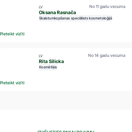
No 11 gadu vecuma
LV
Oksana Rasnača
Skaistumkopšanas speciālists kosmetoloģijā
Pieteikt vizīti
No 14 gadu vecuma
LV
Rita Silicka
Kosmētiķis
Pieteikt vizīti