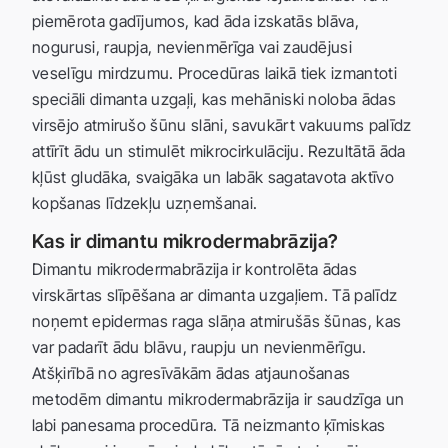
piemērota gadījumos, kad āda izskatās blāva,
nogurusi, raupja, nevienmērīga vai zaudējusi
veselīgu mirdzumu. Procedūras laikā tiek izmantoti
speciāli dimanta uzgaļi, kas mehāniski noloba ādas
virsējo atmirušo šūnu slāni, savukārt vakuums palīdz
attīrīt ādu un stimulēt mikrocirkulāciju. Rezultātā āda
kļūst gludāka, svaigāka un labāk sagatavota aktīvo
kopšanas līdzekļu uzņemšanai.
Kas ir dimantu mikrodermabrāzija?
Dimantu mikrodermabrāzija ir kontrolēta ādas
virskārtas slīpēšana ar dimanta uzgaļiem. Tā palīdz
noņemt epidermas raga slāņa atmirušās šūnas, kas
var padarīt ādu blāvu, raupju un nevienmērīgu.
Atšķirībā no agresīvākām ādas atjaunošanas
metodēm dimantu mikrodermabrāzija ir saudzīga un
labi panesama procedūra. Tā neizmanto ķīmiskas