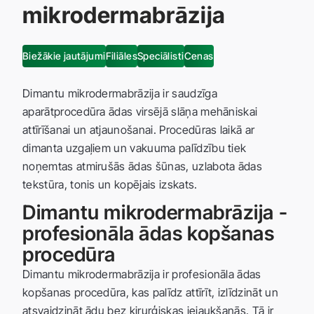
mikrodermabrāzija
Biežākie jautājumi
Filiāles
Speciālisti
Cenas
Dimantu mikrodermabrāzija ir saudzīga
aparātprocedūra ādas virsējā slāņa mehāniskai
attīrīšanai un atjaunošanai. Procedūras laikā ar
dimanta uzgaļiem un vakuuma palīdzību tiek
noņemtas atmirušās ādas šūnas, uzlabota ādas
tekstūra, tonis un kopējais izskats.
Dimantu mikrodermabrāzija -
profesionāla ādas kopšanas
procedūra
Dimantu mikrodermabrāzija ir profesionāla ādas
kopšanas procedūra, kas palīdz attīrīt, izlīdzināt un
atsvaidzināt ādu bez ķirurģiskas iejaukšanās. Tā ir