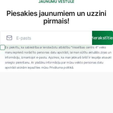
JAUNUMU VĒSTULE
Piesakies jaunumiem un uzzini
pirmais!
Pierakstīti
Es piekrītu, ka sabiedrība ar ierobežotu atbildību “Veselības centrs 4” veiks
manu iepriekš norādīto personas datu apstrādi, lai man sūtītu aktuālās ziņas un
informāciju, izmantojot e-pastu. Apzinos, ka man jebkurā brīdī ir iespēja atsaukt
sniegto piekrišanu. Ar plašāku informāciju par mūsu veikto personas datu
apstrādi aicinām iepazīties mūsu Privātuma politikā.
"SIA ''Veselības centrs 4'' ir viena no lielākajām privātajām daudzprofilu
ambulatorajām medicīnas kompānijām Latvijā ar 30 gadu pieredzi un tehnoloģiski
modernāko aprīkojumu. Galvenie darbības virzieni - daudzveidīga diagnostika, pilna
spektra ārstēšana, mūsdienīga rehabilitācija, jauna koncepta preventīvā un estētiskā
medicīna."