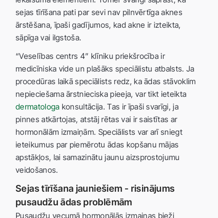
sejas tīrīšana pati par sevi nav pilnvērtīga aknes
ārstēšana, īpaši gadījumos, kad akne ir izteikta,
sāpīga vai ilgstoša.
“Veselības centrs 4” klīniku priekšrocība ir
medicīniska vide un plašāks speciālistu atbalsts. Ja
procedūras laikā speciālists redz, ka ādas stāvoklim
nepieciešama ārstnieciska pieeja, var tikt ieteikta
dermatologa
konsultācija. Tas ir īpaši svarīgi, ja
pinnes atkārtojas, atstāj rētas vai ir saistītas ar
hormonālām izmaiņām. Speciālists var arī sniegt
ieteikumus par piemērotu ādas kopšanu mājas
apstākļos, lai samazinātu jaunu aizsprostojumu
veidošanos.
Sejas tīrīšana jauniešiem - risinājums
pusaudžu ādas problēmām
Pusaudžu vecumā hormonālās izmaiņas bieži