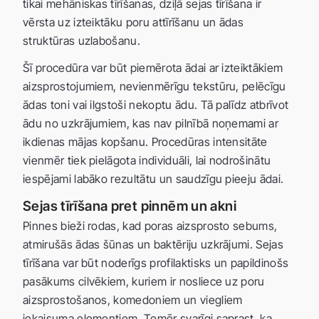
tikai mehāniskas tīrīšanas, dziļā sejas tīrīšana ir
vērsta uz izteiktāku poru attīrīšanu un ādas
struktūras uzlabošanu.
Šī procedūra var būt piemērota ādai ar izteiktākiem
aizsprostojumiem, nevienmērīgu tekstūru, pelēcīgu
ādas toni vai ilgstoši nekoptu ādu. Tā palīdz atbrīvot
ādu no uzkrājumiem, kas nav pilnībā noņemami ar
ikdienas mājas kopšanu. Procedūras intensitāte
vienmēr tiek pielāgota individuāli, lai nodrošinātu
iespējami labāko rezultātu un saudzīgu pieeju ādai.
Sejas tīrīšana pret pinnēm un akni
Pinnes bieži rodas, kad poras aizsprosto sebums,
atmirušās ādas šūnas un baktēriju uzkrājumi. Sejas
tīrīšana var būt noderīgs profilaktisks un papildinošs
pasākums cilvēkiem, kuriem ir nosliece uz poru
aizsprostošanos, komedoniem un viegliem
iekaisuma elementiem. Tomēr svarīgi saprast, ka