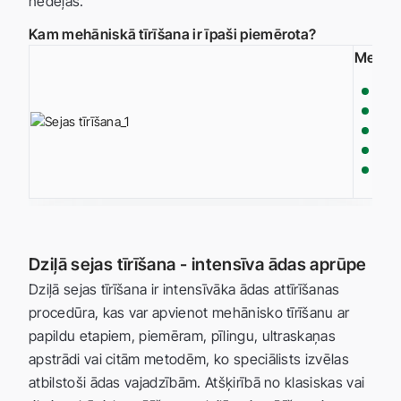
nedēļās.
Kam mehāniskā tīrīšana ir īpaši piemērota?
Mehāni
ta
ād
ād
ād
pi
Dziļā sejas tīrīšana - intensīva ādas aprūpe
Dziļā sejas tīrīšana ir intensīvāka ādas attīrīšanas
procedūra, kas var apvienot mehānisko tīrīšanu ar
papildu etapiem, piemēram, pīlingu, ultraskaņas
apstrādi vai citām metodēm, ko speciālists izvēlas
atbilstoši ādas vajadzībām. Atšķirībā no klasiskas vai