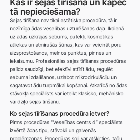
Kas ir sejas tīrīšana un kāpēc
tā nepieciešama?
Sejas tīrīšana nav tikai estētiska procedūra, tā ir
nozīmīga ādas veselības uzturēšanas daļa. Ikdienā
uz ādas uzkrājas sebums, putekļi, kosmētikas
atliekas un atmirušās šūnas, kas var veicināt poru
aizsprostošanos, melnos punktus, pinnes un
iekaisumu. Profesionālas sejas tīrīšanas procedūras
palīdz saudzīgi, bet efektīvi attīrīt ādu, regulēt
sebuma izdalīšanos, uzlabot mikrocirkulāciju un
sagatavot ādu turpmākai kopšanai. Atkarībā no ādas
stāvokļa speciālists var ieteikt klasisko, mehānisko
vai dziļo sejas tīrīšanu.
Ko sejas tīrīšanas procedūra ietver?
Pirms procedūras “Veselības centrs 4” speciālists
izvērtē ādas tipu, stāvokli un galvenās
problēmzonas. Procedūras soļi var atšķirties, taču