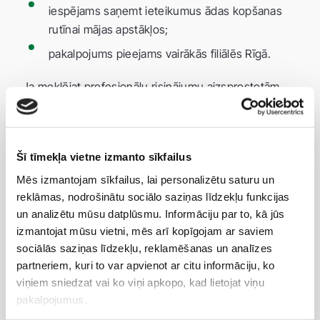
iespējams saņemt ieteikumus ādas kopšanas
rutīnai mājas apstākļos;
pakalpojums pieejams vairākās filiālēs Rīgā.
Ja meklējat profesionālu risinājumu aizsprostotām
porām, melnajiem punktiem, pinnēm vai ādas
kopšanas uzsākšanai jaunietim, klīniku Rīgā, kur
pieejama sejas tīrīšana, “Veselības centrs 4” ir droša
Šī tīmekļa vietne izmanto sīkfailus
un pārdomāta izvēle.
Mēs izmantojam sīkfailus, lai personalizētu saturu un
reklāmas, nodrošinātu sociālo saziņas līdzekļu funkcijas
un analizētu mūsu datplūsmu. Informāciju par to, kā jūs
izmantojat mūsu vietni, mēs arī kopīgojam ar saviem
sociālās saziņas līdzekļu, reklamēšanas un analīzes
partneriem, kuri to var apvienot ar citu informāciju, ko
viņiem sniedzat vai ko viņi apkopo, kad lietojat viņu
Pieraksts uz sejas tīrīšanu
pakalpojumus.
Pierakstieties uz sejas tīrīšanu “Veselības centrs 4”,