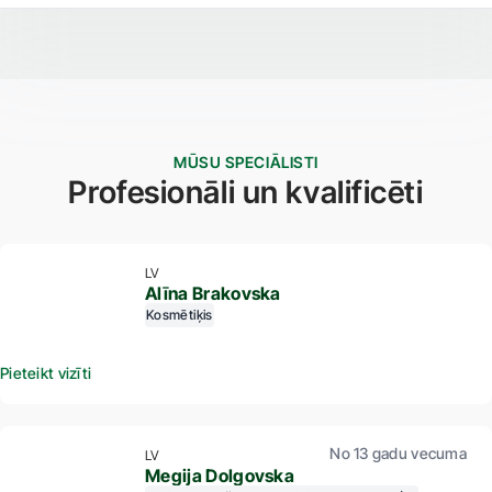
MŪSU SPECIĀLISTI
Profesionāli un kvalificēti
LV
Alīna Brakovska
Kosmētiķis
Pieteikt vizīti
No 13 gadu vecuma
LV
Megija Dolgovska