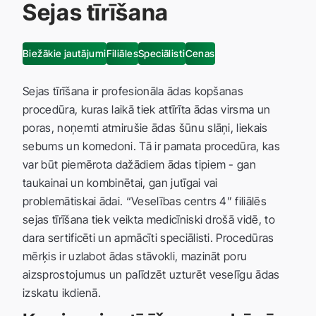
Sejas tīrīšana
Biežākie jautājumi
Filiāles
Speciālisti
Cenas
Sejas tīrīšana ir profesionāla ādas kopšanas
procedūra, kuras laikā tiek attīrīta ādas virsma un
poras, noņemti atmirušie ādas šūnu slāņi, liekais
sebums un komedoni. Tā ir pamata procedūra, kas
var būt piemērota dažādiem ādas tipiem - gan
taukainai un kombinētai, gan jutīgai vai
problemātiskai ādai. “Veselības centrs 4” filiālēs
sejas tīrīšana tiek veikta medicīniski drošā vidē, to
dara sertificēti un apmācīti speciālisti. Procedūras
mērķis ir uzlabot ādas stāvokli, mazināt poru
aizsprostojumus un palīdzēt uzturēt veselīgu ādas
izskatu ikdienā.