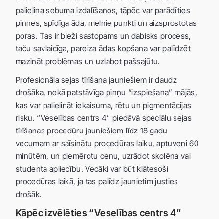
palielina sebuma izdalīšanos, tāpēc var parādīties
pinnes, spīdīga āda, melnie punkti un aizsprostotas
poras. Tas ir bieži sastopams un dabisks process,
taču savlaicīga, pareiza ādas kopšana var palīdzēt
mazināt problēmas un uzlabot pašsajūtu.
Profesionāla sejas tīrīšana jauniešiem ir daudz
drošāka, nekā patstāvīga pinņu “izspiešana” mājās,
kas var palielināt iekaisuma, rētu un pigmentācijas
risku. “Veselības centrs 4” piedāvā speciālu sejas
tīrīšanas procedūru jauniešiem līdz 18 gadu
vecumam ar saīsinātu procedūras laiku, aptuveni 60
minūtēm, un piemērotu cenu, uzrādot skolēna vai
studenta apliecību. Vecāki var būt klātesoši
procedūras laikā, ja tas palīdz jaunietim justies
drošāk.
Kāpēc izvēlēties “Veselības centrs 4”