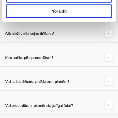
Vai sejas tīrīšana ir sāpīga?
Noraidīt
Cik bieži veikt sejas tīrīšanu?
Kas notiks pēc procedūras?
Vai sejas tīrīšana palīdz pret pinnēm?
Vai procedūra ir piemērota jutīgai ādai?