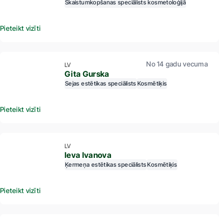
Skaistumkopšanas speciālists kosmetoloģijā
Pieteikt vizīti
No 14 gadu vecuma
LV
Gita Gurska
Sejas estētikas speciālists
Kosmētiķis
Pieteikt vizīti
LV
Ieva Ivanova
Ķermeņa estētikas speciālists
Kosmētiķis
Pieteikt vizīti