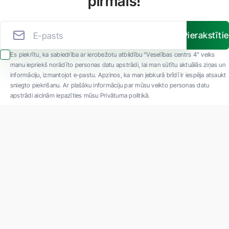
pirmais!
Pierakstīti
Es piekrītu, ka sabiedrība ar ierobežotu atbildību “Veselības centrs 4” veiks
manu iepriekš norādīto personas datu apstrādi, lai man sūtītu aktuālās ziņas un
informāciju, izmantojot e-pastu. Apzinos, ka man jebkurā brīdī ir iespēja atsaukt
sniegto piekrišanu. Ar plašāku informāciju par mūsu veikto personas datu
apstrādi aicinām iepazīties mūsu Privātuma politikā.
"SIA ''Veselības centrs 4'' ir viena no lielākajām privātajām daudzprofilu
ambulatorajām medicīnas kompānijām Latvijā ar 30 gadu pieredzi un tehnoloģiski
modernāko aprīkojumu. Galvenie darbības virzieni - daudzveidīga diagnostika, pilna
spektra ārstēšana, mūsdienīga rehabilitācija, jauna koncepta preventīvā un estētiskā
medicīna."
Par uzņēmumu