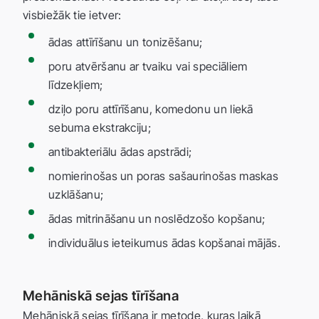
visbiežāk tie ietver:
ādas attīrīšanu un tonizēšanu;
poru atvēršanu ar tvaiku vai speciāliem
līdzekļiem;
dziļo poru attīrīšanu, komedonu un liekā
sebuma ekstrakciju;
antibakteriālu ādas apstrādi;
nomierinošas un poras sašaurinošas maskas
uzklāšanu;
ādas mitrināšanu un noslēdzošo kopšanu;
individuālus ieteikumus ādas kopšanai mājās.
Mehāniskā sejas tīrīšana
Mehāniskā sejas tīrīšana ir metode, kuras laikā