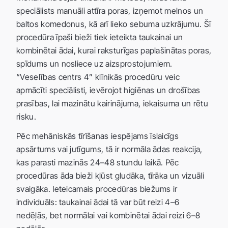
speciālists manuāli attīra poras, izņemot melnos un
baltos komedonus, kā arī lieko sebuma uzkrājumu. Šī
procedūra īpaši bieži tiek ieteikta taukainai un
kombinētai ādai, kurai raksturīgas paplašinātas poras,
spīdums un nosliece uz aizsprostojumiem.
“Veselības centrs 4” klīnikās procedūru veic
apmācīti speciālisti, ievērojot higiēnas un drošības
prasības, lai mazinātu kairinājuma, iekaisuma un rētu
risku.
Pēc mehāniskās tīrīšanas iespējams īslaicīgs
apsārtums vai jutīgums, tā ir normāla ādas reakcija,
kas parasti mazinās 24–48 stundu laikā. Pēc
procedūras āda bieži kļūst gludāka, tīrāka un vizuāli
svaigāka. Ieteicamais procedūras biežums ir
individuāls: taukainai ādai tā var būt reizi 4–6
nedēļās, bet normālai vai kombinētai ādai reizi 6–8