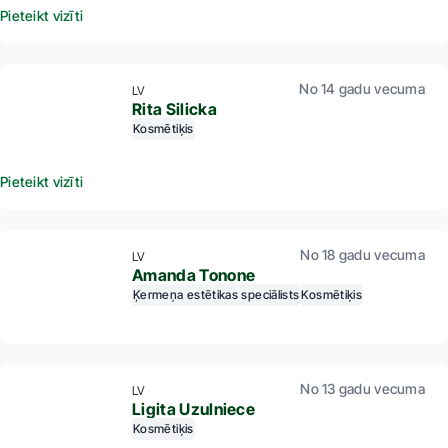
Pieteikt vizīti
No 14 gadu vecuma
LV
Rita Silicka
Kosmētiķis
Pieteikt vizīti
No 18 gadu vecuma
LV
Amanda Tonone
Ķermeņa estētikas speciālists
Kosmētiķis
No 13 gadu vecuma
LV
Ligita Uzulniece
Kosmētiķis