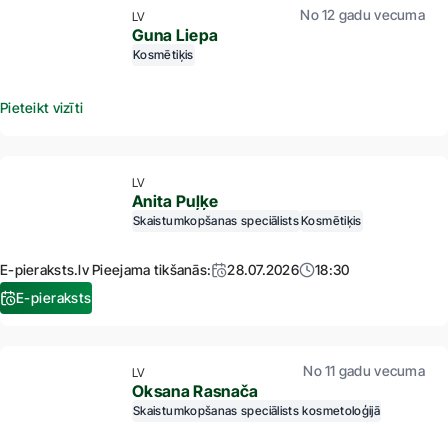
No 12 gadu vecuma
LV
Guna Liepa
Kosmētiķis
Pieteikt vizīti
LV
Anita Puļķe
Skaistumkopšanas speciālists
Kosmētiķis
E-pieraksts.lv Pieejama tikšanās:
28.07.2026
18:30
E-pieraksts
No 11 gadu vecuma
LV
Oksana Rasnača
Skaistumkopšanas speciālists kosmetoloģijā