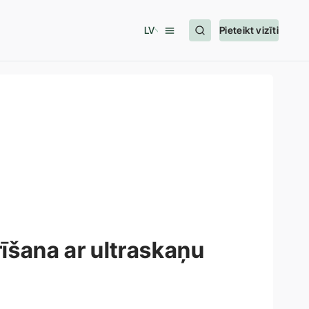
LV
Pieteikt vizīti
rīšana ar ultraskaņu