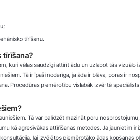
u;
ehānisko tīrīšanu.
 tīrīšana?
em, kuri vēlas saudzīgi attīrīt ādu un uzlabot tās vizuāl
iešiem. Tā ir īpaši noderīga, ja āda ir blāva, poras ir n
šana. Procedūras piemērotību vislabāk izvērtē speciālists
iešiem?
rī jauniešiem. Tā var palīdzēt mazināt poru nosprostojum
ājumu kā agresīvākas attīrīšanas metodes. Ja jaunietim ir i
konsultācija, lai izvēlētos piemērotāko ādas kopšanas p