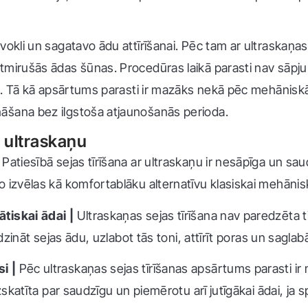
okli un sagatavo ādu attīrīšanai. Pēc tam ar ultraskaņas 
mirušās ādas šūnas. Procedūras laikā parasti nav sāpju 
ka. Tā kā apsārtums parasti ir mazāks nekā pēc mehāniskās
āšana bez ilgstoša atjaunošanās perioda.
r ultraskaņu
|
Patiesībā sejas tīrīšana ar ultraskaņu ir nesāpīga un s
izvēlas kā komfortablāku alternatīvu klasiskai mehāniska
ātiskai ādai |
Ultraskaņas sejas tīrīšana nav paredzēta ti
idzināt sejas ādu, uzlabot tās toni, attīrīt poras un sagla
si |
Pēc ultraskaņas sejas tīrīšanas apsārtums parasti i
zskatīta par saudzīgu un piemērotu arī jutīgākai ādai, ja s