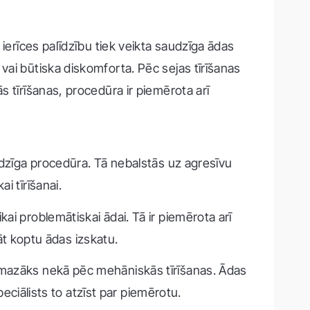
ierīces palīdzību tiek veikta saudzīga ādas
vai būtiska diskomforta. Pēc sejas tīrīšanas
 tīrīšanas, procedūra ir piemērota arī
audzīga procedūra. Tā nebalstās uz agresīvu
i tīrīšanai.
kai problemātiskai ādai. Tā ir piemērota arī
bāt koptu ādas izskatu.
r mazāks nekā pēc mehāniskās tīrīšanas. Ādas
peciālists to atzīst par piemērotu.