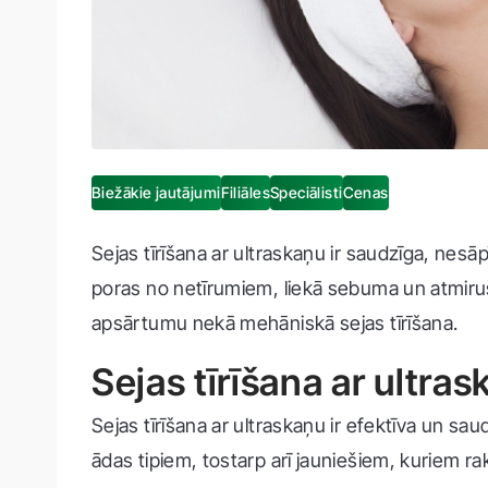
Biežākie jautājumi
Filiāles
Speciālisti
Cenas
Sejas tīrīšana ar ultraskaņu ir saudzīga, nesā
poras no netīrumiem, liekā sebuma un atmir
apsārtumu nekā mehāniskā sejas tīrīšana.
Sejas tīrīšana ar ultra
Sejas tīrīšana ar ultraskaņu ir efektīva un s
ādas tipiem, tostarp arī jauniešiem, kuriem r