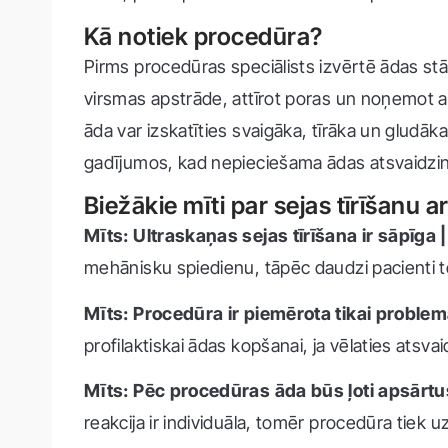
Kā notiek procedūra?
Pirms procedūras speciālists izvērtē ādas stāv
virsmas apstrāde, attīrot poras un noņemot at
āda var izskatīties svaigāka, tīrāka un gludā
gadījumos, kad nepieciešama ādas atsvaidzin
Biežākie mīti par sejas tīrīšanu a
Mīts: Ultraskaņas sejas tīrīšana ir sāpīga 
mehānisku spiedienu, tāpēc daudzi pacienti to 
Mīts: Procedūra ir piemērota tikai problem
profilaktiskai ādas kopšanai, ja vēlaties atsva
Mīts: Pēc procedūras āda būs ļoti apsārtu
reakcija ir individuāla, tomēr procedūra tiek u