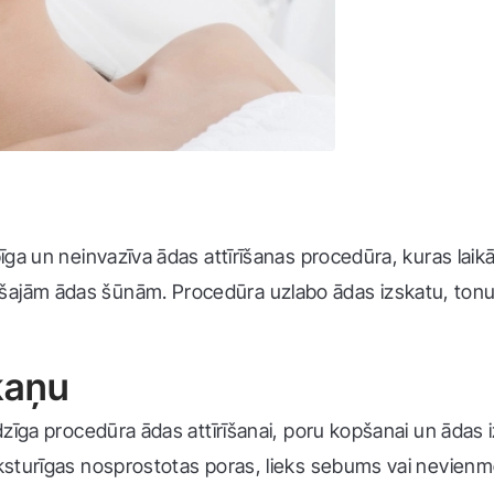
pīga un neinvazīva ādas attīrīšanas procedūra, kuras laikā
ušajām ādas šūnām. Procedūra uzlabo ādas izskatu, ton
skaņu
audzīga procedūra ādas attīrīšanai, poru kopšanai un ādas
aksturīgas nosprostotas poras, lieks sebums vai nevienm