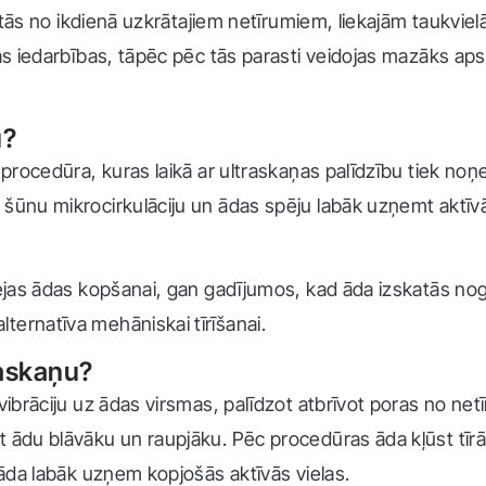
rīt tās no ikdienā uzkrātajiem netīrumiem, liekajām tauk
skas iedarbības, tāpēc pēc tās parasti veidojas mazāks 
u?
 procedūra, kuras laikā ar ultraskaņas palīdzību tiek noņe
 šūnu mikrocirkulāciju un ādas spēju labāk uzņemt aktīv
ejas ādas kopšanai, gan gadījumos, kad āda izskatās nogu
ternatīva mehāniskai tīrīšanai.
raskaņu?
vibrāciju uz ādas virsmas, palīdzot atbrīvot poras no ne
t ādu blāvāku un raupjāku. Pēc procedūras āda kļūst tīr
 āda labāk uzņem kopjošās aktīvās vielas.