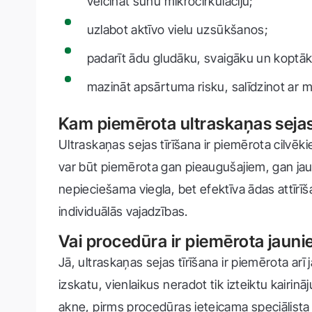
veicināt šūnu mikrocirkulāciju;
uzlabot aktīvo vielu uzsūkšanos;
padarīt ādu gludāku, svaigāku un koptāk
mazināt apsārtuma risku, salīdzinot ar m
Kam piemērota ultraskaņas sejas
Ultraskaņas sejas tīrīšana ir piemērota cilvēki
var būt piemērota gan pieaugušajiem, gan jaun
nepieciešama viegla, bet efektīva ādas attīrī
individuālās vajadzības.
Vai procedūra ir piemērota jaun
Jā, ultraskaņas sejas tīrīšana ir piemērota a
izskatu, vienlaikus neradot tik izteiktu kairin
akne, pirms procedūras ieteicama speciālista 