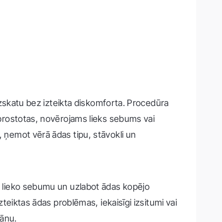
o izskatu bez izteikta diskomforta. Procedūra
osprostotas, novērojams lieks sebums vai
, ņemot vērā ādas tipu, stāvokli un
u, lieko sebumu un uzlabot ādas kopējo
zteiktas ādas problēmas, iekaisīgi izsitumi vai
lānu.