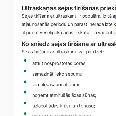
Ultraskaņas sejas tīrīšanas prie
Sejas tīrīšana ar ultraskaņu ir populāra, jo tā
atjaunošanās periodu un parasti nerada iztei
atjaunot veselīgāku ādas izskatu. Tā var būt
Ko sniedz sejas tīrīšana ar ultra
Sejas tīrīšana ar ultraskaņu var palīdzēt:
attīrīt nosprostotas poras;
samazināt lieko sebumu;
vizuāli sašaurināt poras;
noņemt atmirušās ādas šūnas;
uzlabot ādas krāsu un tonusu;