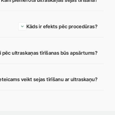
Kam piemērota ultraskaņas sejas tīrīšana?
Kāds ir efekts pēc procedūras?
i pēc ultraskaņas tīrīšanas būs apsārtums?
ieteicams veikt sejas tīrīšanu ar ultraskaņu?