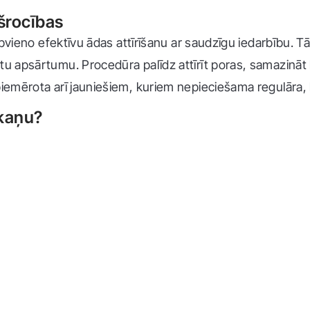
kšrocības
 apvieno efektīvu ādas attīrīšanu ar saudzīgu iedarbību. 
ktu apsārtumu. Procedūra palīdz attīrīt poras, samazinā
 piemērota arī jauniešiem, kuriem nepieciešama regulāra
skaņu?