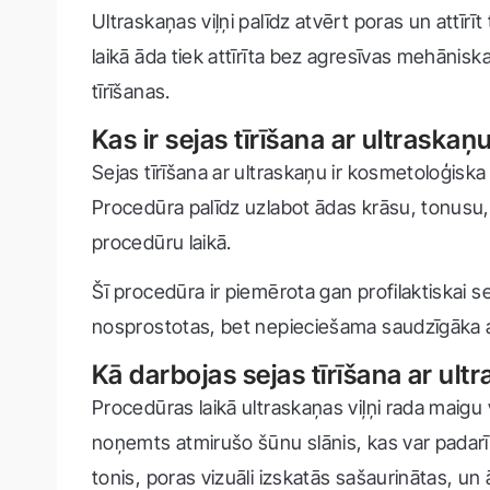
Ultraskaņas viļņi palīdz atvērt poras un attī
laikā āda tiek attīrīta bez agresīvas mehāni
tīrīšanas.
Kas ir sejas tīrīšana ar ultraskaņ
Sejas tīrīšana ar ultraskaņu ir kosmetoloģiska
Procedūra palīdz uzlabot ādas krāsu, tonusu,
procedūru laikā.
Šī procedūra ir piemērota gan profilaktiskai s
nosprostotas, bet nepieciešama saudzīgāka al
Kā darbojas sejas tīrīšana ar ult
Procedūras laikā ultraskaņas viļņi rada maigu 
noņemts atmirušo šūnu slānis, kas var padarī
tonis, poras vizuāli izskatās sašaurinātas, un