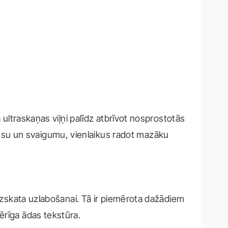
 ultraskaņas viļņi palīdz atbrīvot nosprostotās
usu un svaigumu, vienlaikus radot mazāku
 izskata uzlabošanai. Tā ir piemērota dažādiem
ērīga ādas tekstūra.