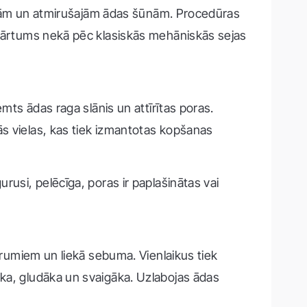
vielām un atmirušajām ādas šūnām. Procedūras
apsārtums nekā pēc klasiskās mehāniskās sejas
mts ādas raga slānis un attīrītas poras.
ās vielas, kas tiek izmantotas kopšanas
rusi, pelēcīga, poras ir paplašinātas vai
tīrumiem un liekā sebuma. Vienlaikus tiek
āka, gludāka un svaigāka. Uzlabojas ādas