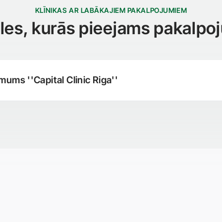
KLĪNIKAS AR LABĀKAJIEM PAKALPOJUMIEM
iāles, kurās pieejams pakalpo
ums ''Capital Clinic Riga''