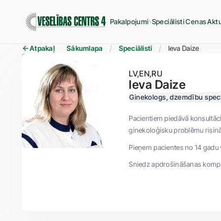
Pakalpojumi
Speciālisti
Cenas
Aktu
Atpakaļ
Sākumlapa
Speciālisti
Ieva Daize
LV
EN
RU
Ieva Daize
Ginekologs, dzemdību speci
Pacientiem piedāvā konsultāci
ginekoloģisku problēmu risinā
Pieņem pacientes no 14 gadu
Sniedz apdrošināšanas komp