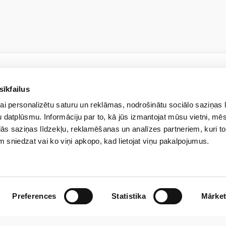
sīkfailus
JAUNUMU VĒSTULE
ai personalizētu saturu un reklāmas, nodrošinātu sociālo saziņas 
kies jaunumiem un uzzini pi
 datplūsmu. Informāciju par to, kā jūs izmantojat mūsu vietni, mēs
ās saziņas līdzekļu, reklamēšanas un analīzes partneriem, kuri to
em sniedzat vai ko viņi apkopo, kad lietojat viņu pakalpojumus.
drība ar ierobežotu atbildību “Veselības centrs 4” veiks manu iepriekš norādīto perso
un informāciju, izmantojot e-pastu. Apzinos, ka man jebkurā brīdī ir iespēja atsaukt s
Preferences
Statistika
Mārket
ar mūsu veikto personas datu apstrādi aicinām iepazīties mūsu Privātuma politikā.