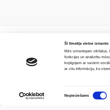
Šī tīmekļa vietne izmanto 
Mēs izmantojam sīkfailus, l
Piesa
funkcijas un analizētu mūsu
kopīgojam ar saviem sociāl
ar citu informāciju, ko viņi
Es piekrītu, ka sabie
Piekrišanas
sūtītu aktuālās ziņas 
Nepieciešams
izvēle
plašāku informāciju p