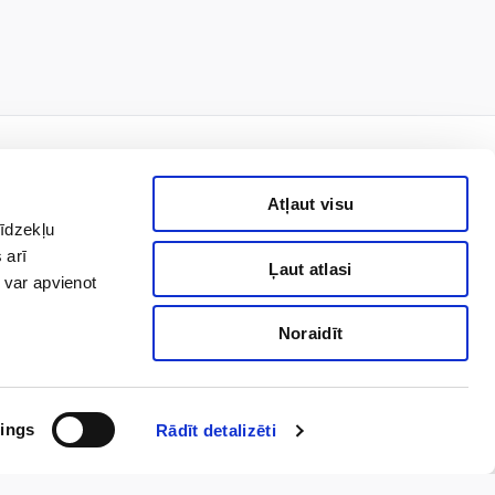
Atļaut visu
līdzekļu
rmais!
 arī
Ļaut atlasi
 var apvienot
Noraidīt
Pierakstīties
nas datu apstrādi, lai man
niegto piekrišanu. Ar
ings
Rādīt detalizēti