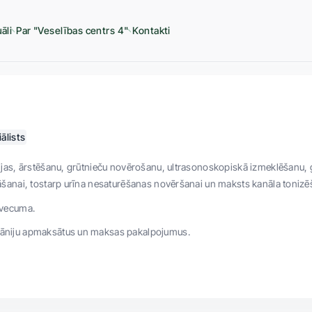
āli
Par "Veselības centrs 4"
Kontakti
ālists
jas, ārstēšanu, grūtnieču novērošanu, ultrasonoskopiskā izmeklēšanu, 
šanai, tostarp urīna nesaturēšanas novēršanai un maksts kanāla tonizē
 vecuma.
āniju apmaksātus un maksas pakalpojumus.