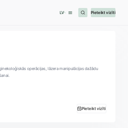
LV
Pieteikt vizīti
ginekoloģiskās operācijas, lāzera manipulācijas dažādu
šanai.
Pieteikt vizīti