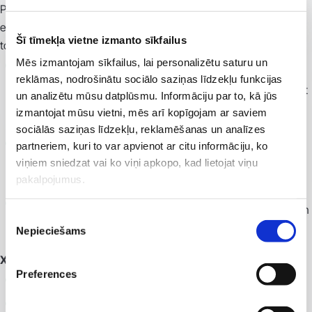
Procedūras ar BTL X-Wave triecienviļņu spēku izmanto
efektīvai cīņai ar celulītu, ķermeņa skulpturēšanai un ādas
Šī tīmekļa vietne izmanto sīkfailus
tonusa atjaunošanai.
Mēs izmantojam sīkfailus, lai personalizētu saturu un
X-Wave procedūras ietekmē samazinās tauku šūnu
reklāmas, nodrošinātu sociālo saziņas līdzekļu funkcijas
apjoms – šūnas membrāna kļūst caurlaidīgāka, atbrīvojot
un analizētu mūsu datplūsmu. Informāciju par to, kā jūs
tajās esošos lipīdus un audu vielmaiņas ceļā tos izvadot
izmantojat mūsu vietni, mēs arī kopīgojam ar saviem
no organisma.
sociālās saziņas līdzekļu, reklamēšanas un analīzes
partneriem, kuri to var apvienot ar citu informāciju, ko
Triecienviļņu dziļā iedarbība stimulē mikrocirkulāciju un
viņiem sniedzat vai ko viņi apkopo, kad lietojat viņu
audu apgādi ar skābekli – tiek uzlabota asins un limfas
pakalpojumus.
cirkulācija un mazināta tūska.
Triecienviļņi stimulē kalogēna sintēzi, kas atjauno ādu un
Piekrišanas
uzlabo tās tekstūru.
Nepieciešams
izvēle
X-Wave procedūru pielietojums:
Preferences
efektīva pretcelulīta terapija (I-IV stadija);
tauku šūnu apjoma samazināšana;