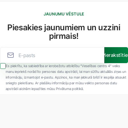
JAUNUMU VĒSTULE
Piesakies jaunumiem un uzzini
pirmais!
Pierakstīti
Es piekrītu, ka sabiedrība ar ierobežotu atbildību “Veselības centrs 4” veiks
manu iepriekš norādīto personas datu apstrādi, lai man sūtītu aktuālās ziņas un
informāciju, izmantojot e-pastu. Apzinos, ka man jebkurā brīdī ir iespēja atsaukt
sniegto piekrišanu. Ar plašāku informāciju par mūsu veikto personas datu
apstrādi aicinām iepazīties mūsu Privātuma politikā.
"SIA ''Veselības centrs 4'' ir viena no lielākajām privātajām daudzprofilu
ambulatorajām medicīnas kompānijām Latvijā ar 30 gadu pieredzi un tehnoloģiski
modernāko aprīkojumu. Galvenie darbības virzieni - daudzveidīga diagnostika, pilna