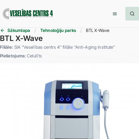
Sākumlapa
Tehnoloģiju parks
BTL X-Wave
BTL X-Wave
Filiāle:
SIA ''Veselības centrs 4'' filiāle ''Anti-Aging Institute''
Pielietojums:
Celulīts