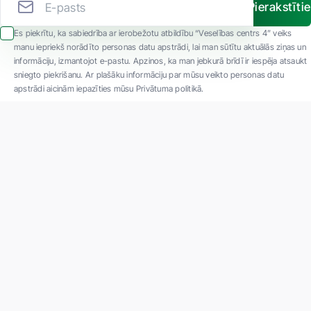
Pierakstīti
Es piekrītu, ka sabiedrība ar ierobežotu atbildību “Veselības centrs 4” veiks
manu iepriekš norādīto personas datu apstrādi, lai man sūtītu aktuālās ziņas un
informāciju, izmantojot e-pastu. Apzinos, ka man jebkurā brīdī ir iespēja atsaukt
sniegto piekrišanu. Ar plašāku informāciju par mūsu veikto personas datu
apstrādi aicinām iepazīties mūsu Privātuma politikā.
"SIA ''Veselības centrs 4'' ir viena no lielākajām privātajām daudzprofilu
ambulatorajām medicīnas kompānijām Latvijā ar 30 gadu pieredzi un tehnoloģiski
modernāko aprīkojumu. Galvenie darbības virzieni - daudzveidīga diagnostika, pilna
spektra ārstēšana, mūsdienīga rehabilitācija, jauna koncepta preventīvā un estētiskā
medicīna."
Par uzņēmumu
Projekti
Vakances
Privātuma politika