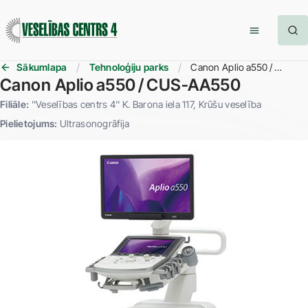
Sākumlapa
Tehnoloģiju parks
Canon Aplio a550 / CUS‑AA550
Canon Aplio a550 / CUS‑AA550
Filiāle:
''Veselības centrs 4'' K. Barona iela 117
Krūšu veselība
Pielietojums:
Ultrasonogrāfija