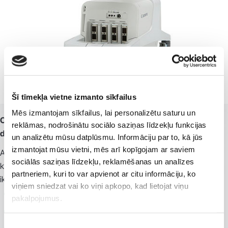
Šī tīmekļa vietne izmanto sīkfailus
Mēs izmantojam sīkfailus, lai personalizētu saturu un
Canon Aplio a550 / CUS‑AA550 – uzticama un
reklāmas, nodrošinātu sociālo saziņas līdzekļu funkcijas
daudzpusīga ultrasonogrāfijas iekārta
un analizētu mūsu datplūsmu. Informāciju par to, kā jūs
izmantojat mūsu vietni, mēs arī kopīgojam ar saviem
Augstākās klases risinājums, kas apvieno profesionālu attēlu
sociālās saziņas līdzekļu, reklamēšanas un analīzes
kvalitāti, elastīgu konfigurāciju un efektīvu darba plūsmu
partneriem, kuri to var apvienot ar citu informāciju, ko
ikdienā:
viņiem sniedzat vai ko viņi apkopo, kad lietojat viņu
Augstas precizitātes attēli;
pakalpojumus.
daudzfunkcionālas klīniskās iespējas;
Piekrišanas