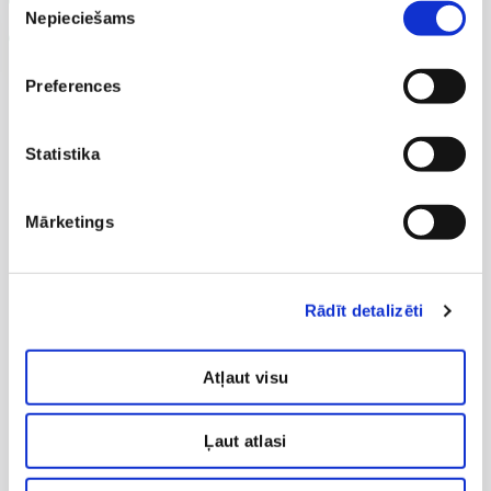
ergonomisks dizains;
Nepieciešams
izvēle
optimizēta darba plūsma.
Preferences
Statistika
Mārketings
Rādīt detalizēti
Atļaut visu
Ļaut atlasi