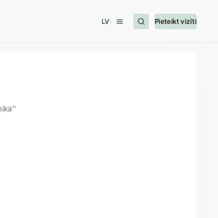
LV
Pieteikt vizīti
nika''