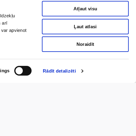
Atļaut visu
līdzekļu
rmais!
 arī
Ļaut atlasi
 var apvienot
Noraidīt
Pierakstīties
nas datu apstrādi, lai man
niegto piekrišanu. Ar
ings
Rādīt detalizēti
ums
la 117, Rīga
371 67847100
g@vc4.lv