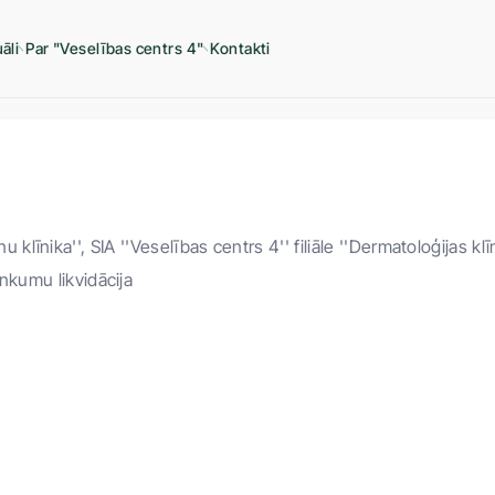
āli
Par "Veselības centrs 4"
Kontakti
nu klīnika''
SIA ''Veselības centrs 4'' filiāle ''Dermatoloģijas klī
nkumu likvidācija