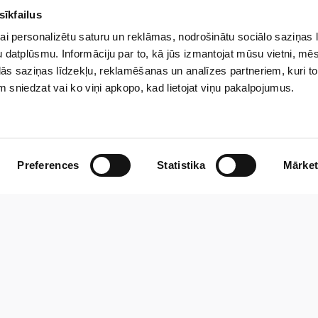
sīkfailus
JAUNUMU VĒSTULE
ai personalizētu saturu un reklāmas, nodrošinātu sociālo saziņas 
kies jaunumiem un uzzini pi
 datplūsmu. Informāciju par to, kā jūs izmantojat mūsu vietni, mēs
ās saziņas līdzekļu, reklamēšanas un analīzes partneriem, kuri to
em sniedzat vai ko viņi apkopo, kad lietojat viņu pakalpojumus.
drība ar ierobežotu atbildību “Veselības centrs 4” veiks manu iepriekš norādīto perso
un informāciju, izmantojot e-pastu. Apzinos, ka man jebkurā brīdī ir iespēja atsaukt s
Preferences
Statistika
Mārket
ar mūsu veikto personas datu apstrādi aicinām iepazīties mūsu Privātuma politikā.
Par uzņēmumu
Sazinies ar m
Projekti
K. Barona ie
bulatorajām
Vakances
Tālrunis: +
ko aprīkojumu.
ana, mūsdienīga
Privātuma politika
E-pasts:
re