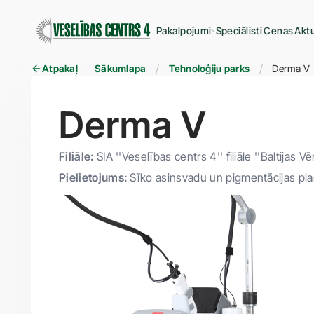
Pakalpojumi
Speciālisti
Cenas
Aktu
Atpakaļ
Sākumlapa
Tehnoloģiju parks
Derma V
Derma V
Filiāle:
SIA ''Veselības centrs 4'' filiāle ''Baltijas Vē
Pielietojums:
Sīko asinsvadu un pigmentācijas pla