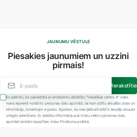
JAUNUMU VĒSTULE
Piesakies jaunumiem un uzzini
pirmais!
Pierakstīti
Es piekrītu, ka sabiedrība ar ierobežotu atbildību “Veselības centrs 4” veiks
manu iepriekš norādīto personas datu apstrādi, lai man sūtītu aktuālās ziņas un
informāciju, izmantojot e-pastu. Apzinos, ka man jebkurā brīdī ir iespēja atsaukt
sniegto piekrišanu. Ar plašāku informāciju par mūsu veikto personas datu
apstrādi aicinām iepazīties mūsu Privātuma politikā.