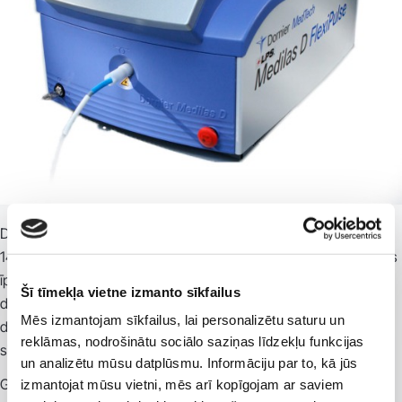
Dornier Medilas D LiteBeam 1470 ir otrās paaudzes 15 vatu
1470nm diodes lāzera sistēma (Dornier MedTech, Vācija), kas
īpaši izstrādāta varikozu vēnu ārstēšanai. Šī sistēma var
Šī tīmekļa vietne izmanto sīkfailus
darboties dažādos režīmos, un tajā iestrādātas unikālas
Mēs izmantojam sīkfailus, lai personalizētu saturu un
drošības funkcijas, tostarp gaismas vadīšanas aizsardzības
reklāmas, nodrošinātu sociālo saziņas līdzekļu funkcijas
sistēma (LPS) un Fibertom precīzā griezuma režīms.
un analizētu mūsu datplūsmu. Informāciju par to, kā jūs
Gaismas vadīšanas aizsardzības sistēma (LPS) pārkaršanas
izmantojat mūsu vietni, mēs arī kopīgojam ar saviem