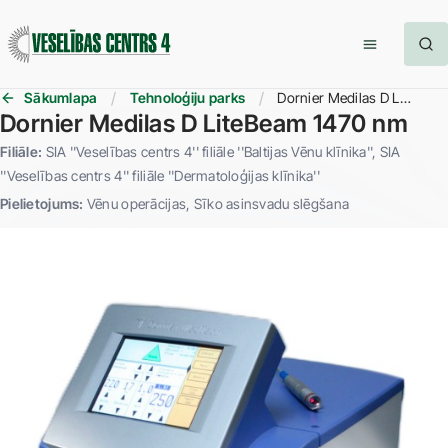
Sākumlapa
Tehnoloģiju parks
Dornier Medilas D LiteBeam 1470 nm
Dornier Medilas D LiteBeam 1470 nm
Filiāle:
SIA ''Veselības centrs 4'' filiāle ''Baltijas Vēnu klīnika''
SIA
''Veselības centrs 4'' filiāle ''Dermatoloģijas klīnika''
Pielietojums:
Vēnu operācijas
Sīko asinsvadu slēgšana