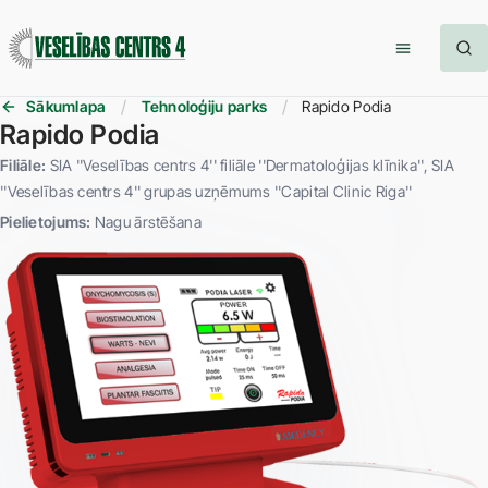
Sākumlapa
Tehnoloģiju parks
Rapido Podia
Rapido Podia
Filiāle:
SIA ''Veselības centrs 4'' filiāle ''Dermatoloģijas klīnika''
SIA
''Veselības centrs 4'' grupas uzņēmums ''Capital Clinic Riga''
Pielietojums:
Nagu ārstēšana