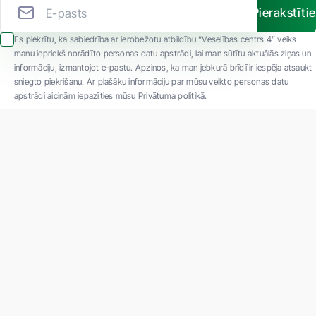
Pierakstīti
Es piekrītu, ka sabiedrība ar ierobežotu atbildību “Veselības centrs 4” veiks
manu iepriekš norādīto personas datu apstrādi, lai man sūtītu aktuālās ziņas un
informāciju, izmantojot e-pastu. Apzinos, ka man jebkurā brīdī ir iespēja atsaukt
sniegto piekrišanu. Ar plašāku informāciju par mūsu veikto personas datu
apstrādi aicinām iepazīties mūsu Privātuma politikā.
"SIA ''Veselības centrs 4'' ir viena no lielākajām privātajām daudzprofilu
ambulatorajām medicīnas kompānijām Latvijā ar 30 gadu pieredzi un tehnoloģiski
modernāko aprīkojumu. Galvenie darbības virzieni - daudzveidīga diagnostika, pilna
spektra ārstēšana, mūsdienīga rehabilitācija, jauna koncepta preventīvā un estētiskā
medicīna."
Par uzņēmumu
Projekti
Vakances