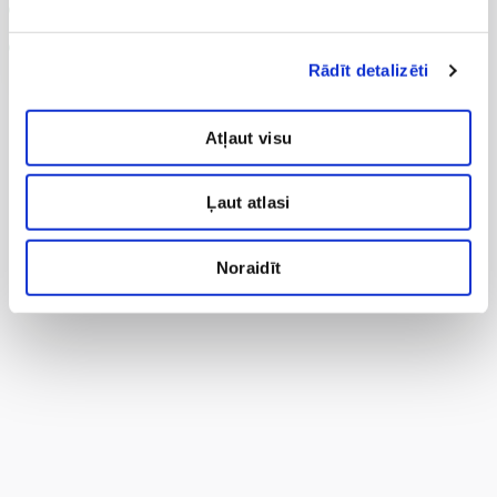
mazāk sāpju, mazāk pietūkuma;
veicina audu, nervu un rētu reģenerāciju.
Rādīt detalizēti
Atļaut visu
Ļaut atlasi
Noraidīt