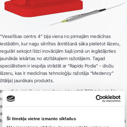
“Veselības centrs 4” bija viena no pirmajām medicīnas
iestādēm, kur nagu sēnītes ārstēšanā sāka pielietot lāzeru,
regulāri sekojot līdzi inovācijām šajā jomā un iegādājoties
jaunākās iekārtas no atzītākajiem ražotājiem. Tagad
speciālistiem ir iespēja strādāt ar “Rapido Podia” - diožu
lāzeru, kas ir medicīnas tehnoloģiju ražotāja “Medency”
(Itālija) jaunākais produkts.
Inovatīvie risinājumi, piemēram, integrētā TEC tehnoloģija un
radītie impulsi ar viļņu garumu 1064nm ļauj dziļāk iekļūt
audos, nepalielinot sāpju sajūtu un nebojājot apkārtējos
audus. Ar “Rapido Podia” iespējams izmantot
Šī tīmekļa vietne izmanto sīkfailus
fotobiomodulāciju, kas stimulē vai kavē šūnu darbību atkarībā