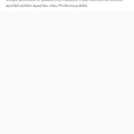
apstrādi aicinām iepazīties mūsu Privātuma politikā.
"SIA ''Veselības centrs 4'' ir viena no lielākajām privātajām daudzprofilu
ambulatorajām medicīnas kompānijām Latvijā ar 30 gadu pieredzi un tehnoloģiski
modernāko aprīkojumu. Galvenie darbības virzieni - daudzveidīga diagnostika, pilna
spektra ārstēšana, mūsdienīga rehabilitācija, jauna koncepta preventīvā un estētiskā
medicīna."
Par uzņēmumu
Projekti
Vakances
Privātuma politika
Par "Veselības centrs 4"
Kontakti
Iepirkumi