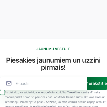
JAUNUMU VĒSTULE
Piesakies jaunumiem un uzzini
pirmais!
Pierakstīti
Es piekrītu, ka sabiedrība ar ierobežotu atbildību “Veselības centrs 4” veiks
manu iepriekš norādīto personas datu apstrādi, lai man sūtītu aktuālās ziņas un
informāciju, izmantojot e-pastu. Apzinos, ka man jebkurā brīdī ir iespēja atsaukt
sniegto piekrišanu. Ar plašāku informāciju par mūsu veikto personas datu