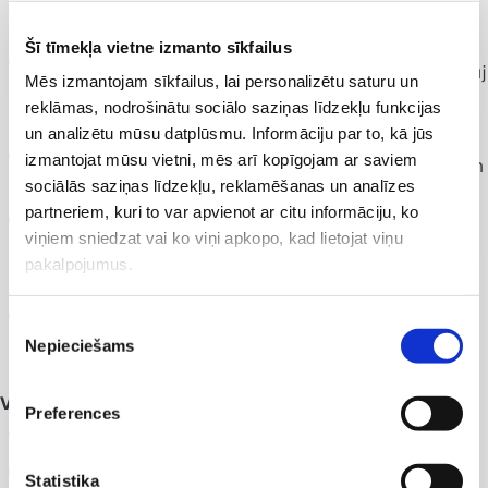
sistēma automātiski nosaka ādas tipu un izšķir
smalkākās sejas krunciņa (mikroreljefu);
Šī tīmekļa vietne izmanto sīkfailus
VISIA® pozicionēšanas un attēlu pārklāšanas sistēma ļauj
Mēs izmantojam sīkfailus, lai personalizētu saturu un
izveidot augstvērtīgu attēlu katalogu, lai novērotu ādas
reklāmas, nodrošinātu sociālo saziņas līdzekļu funkcijas
stāvokļa izmaiņas dinamikā;
un analizētu mūsu datplūsmu. Informāciju par to, kā jūs
izmantojat mūsu vietni, mēs arī kopīgojam ar saviem
rotējošais mehānisms ļauj precīzi fiksēt sejas attēlus gan
sociālās saziņas līdzekļu, reklamēšanas un analīzes
frontālajā, gan sānu rakursā;
partneriem, kuri to var apvienot ar citu informāciju, ko
sejas virsādas un zemādas stāvokļa noteikšanai iekārtā
viņiem sniedzat vai ko viņi apkopo, kad lietojat viņu
tiek izmantota IntelliFlash® šķērspolarizētā un UV
pakalpojumus.
gaisma;
iegūtās UV fotogrāfijas sniedz pilnīgu ar ādas UV
Piekrišanas
Nepieciešams
izvēle
bojājumiem saistīto datu klāstu.
VISIA® sistēma analizē šādus faktorus:
Preferences
pigmenta plankumi;
krunciņas;
Statistika