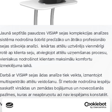
Jaunā septītās paaudzes VISIA® sejas komplekcijas analīzes
sistēma nodrošina šobrīd precīzāko un ātrāko profesionālo
sejas stāvokļa analīzi. Iekārtas attēlu uztvērējs vienmērīgi
rotē ap klienta seju, atvieglojot attēlu uzņemšanas procesu,
vienlaikus nodrošinot klientam maksimālu komfortu
izmeklējuma laikā.
Darbā ar VISIA® sejas ādas analīze tiek veikta, izmantojot
multispektrālo attēlu veidošanu. Šī metode nodrošina iespēju
saskatīt virsādas un zemādas bojājumus un novecošanās
pazīmes, kuras ar neapbruņotu aci nav iespējams konstatēt.
VISIA® priekšrocības: