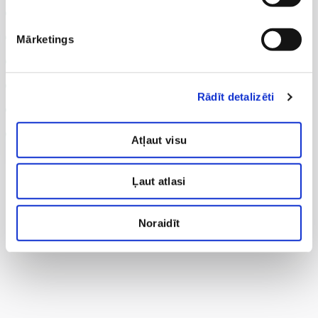
sejas toņa krāsu atšķirības;
Mārketings
poras;
saules radītie bojājumi (hiperpigmetācijas, lentigo);
ādas virsslāņa pigmentācija;
Rādīt detalizēti
sejas asinsvadu stāvoklis (kuperoze, rozācija);
porfirīna baktēriju klātbūtne.
Atļaut visu
Ļaut atlasi
Noraidīt