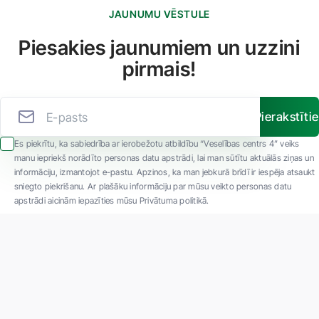
JAUNUMU VĒSTULE
Piesakies jaunumiem un uzzini
pirmais!
Pierakstīti
Es piekrītu, ka sabiedrība ar ierobežotu atbildību “Veselības centrs 4” veiks
manu iepriekš norādīto personas datu apstrādi, lai man sūtītu aktuālās ziņas un
informāciju, izmantojot e-pastu. Apzinos, ka man jebkurā brīdī ir iespēja atsaukt
sniegto piekrišanu. Ar plašāku informāciju par mūsu veikto personas datu
apstrādi aicinām iepazīties mūsu Privātuma politikā.
"SIA ''Veselības centrs 4'' ir viena no lielākajām privātajām daudzprofilu
ambulatorajām medicīnas kompānijām Latvijā ar 30 gadu pieredzi un tehnoloģiski
modernāko aprīkojumu. Galvenie darbības virzieni - daudzveidīga diagnostika, pilna
spektra ārstēšana, mūsdienīga rehabilitācija, jauna koncepta preventīvā un estētiskā