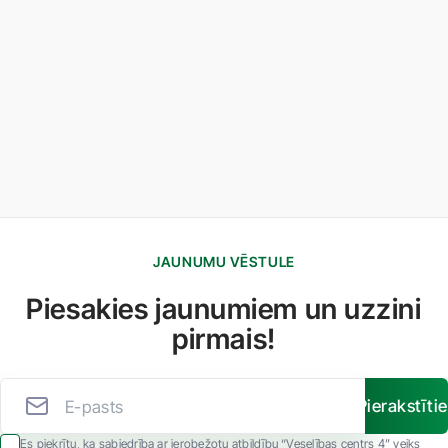
JAUNUMU VĒSTULE
Piesakies jaunumiem un uzzini
pirmais!
Pierakstīti
Es piekrītu, ka sabiedrība ar ierobežotu atbildību “Veselības centrs 4” veiks