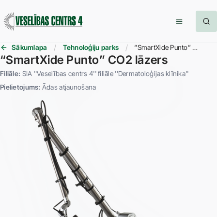
Sākumlapa
Tehnoloģiju parks
“SmartXide Punto” CO2 lāzers
“SmartXide Punto” CO2 lāzers
Filiāle:
SIA ''Veselības centrs 4'' filiāle ''Dermatoloģijas klīnika''
Pielietojums:
Ādas atjaunošana