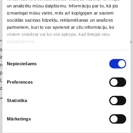
un analizētu mūsu datplūsmu. Informāciju par to, kā jūs
izmantojat mūsu vietni, mēs arī kopīgojam ar saviem
sociālās saziņas līdzekļu, reklamēšanas un analīzes
partneriem, kuri to var apvienot ar citu informāciju, ko
viņiem sniedzat vai ko viņi apkopo, kad lietojat viņu
“SmartXide Punto” CO2 lāzers (“DEKA”, Itālija). ļauj efektīvi un
pakalpojumus.
saudzīgi veikt komplicētas procedūras ādas atjaunošanai,
intensīvai kopšanai un kosmētisko defektu novēršanai, sākot
Piekrišanas
Nepieciešams
no virspusējiem pīlingiem līdz vissarežģītākajiem gadījumiem,
izvēle
piemēram, rētām, virsmas pigmentācijai un dziļām grumbām.
Lāzers ir piemērots procedūru veikšanai arī jutīgās ķermeņa
Preferences
zonās (kakls, acu plakstiņi).
“SmartXide Punto” ir īpaši ieteicams:
Statistika
pigmentācijas bojājumu novēršanai;
Mārketings
dažādu ādas veidojumu un rētu likvidēšanai;
ādas pretnovecošanās procedūrām.