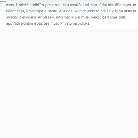
manu iepriekš norādīto personas datu apstrādi, lai man sūtītu aktuālās ziņas un
informāciju, izmantojot e-pastu. Apzinos, ka man jebkurā brīdī ir iespēja atsaukt
sniegto piekrišanu. Ar plašāku informāciju par mūsu veikto personas datu
apstrādi aicinām iepazīties mūsu Privātuma politikā.
"SIA ''Veselības centrs 4'' ir viena no lielākajām privātajām daudzprofilu
ambulatorajām medicīnas kompānijām Latvijā ar 30 gadu pieredzi un tehnoloģiski
modernāko aprīkojumu. Galvenie darbības virzieni - daudzveidīga diagnostika, pilna
spektra ārstēšana, mūsdienīga rehabilitācija, jauna koncepta preventīvā un estētiskā
medicīna."
Par uzņēmumu
Projekti
Vakances
Privātuma politika
Par "Veselības centrs 4"
Kontakti