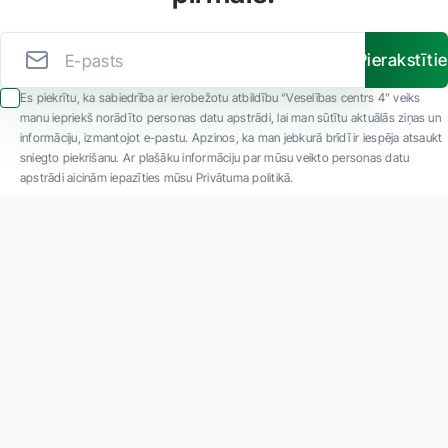
Pierakstīti
Es piekrītu, ka sabiedrība ar ierobežotu atbildību “Veselības centrs 4” veiks
manu iepriekš norādīto personas datu apstrādi, lai man sūtītu aktuālās ziņas un
informāciju, izmantojot e-pastu. Apzinos, ka man jebkurā brīdī ir iespēja atsaukt
sniegto piekrišanu. Ar plašāku informāciju par mūsu veikto personas datu
apstrādi aicinām iepazīties mūsu Privātuma politikā.
"SIA ''Veselības centrs 4'' ir viena no lielākajām privātajām daudzprofilu
ambulatorajām medicīnas kompānijām Latvijā ar 30 gadu pieredzi un tehnoloģiski
modernāko aprīkojumu. Galvenie darbības virzieni - daudzveidīga diagnostika, pilna
spektra ārstēšana, mūsdienīga rehabilitācija, jauna koncepta preventīvā un estētiskā
medicīna."
Par uzņēmumu
Projekti