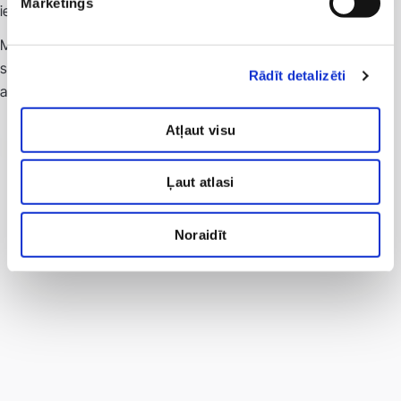
Mārketings
iedarbības zonas.
Metode iedarbojas gan uz virsējiem, gan dziļajiem ādas
slāņiem, uzlabojot tauku šūnu vielmaiņu, līdz ar to veicinot
Rādīt detalizēti
auguma apjoma samazināšanos.
Atļaut visu
Ļaut atlasi
Noraidīt