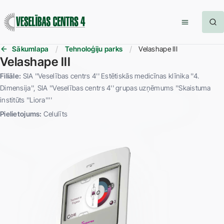
Sākumlapa
Tehnoloģiju parks
Velashape III
Velashape III
Filiāle:
SIA ''Veselības centrs 4'' Estētiskās medicīnas klīnika ''4.
Dimensija''
SIA ''Veselības centrs 4'' grupas uzņēmums ''Skaistuma
institūts ''Liora''''
Pielietojums:
Celulīts