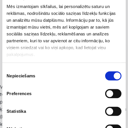
Mēs izmantojam sīkfailus, lai personalizētu saturu un
reklāmas, nodrošinātu sociālo saziņas līdzekļu funkcijas
un analizētu mūsu datplūsmu. Informāciju par to, kā jūs
izmantojat mūsu vietni, mēs arī kopīgojam ar saviem
sociālās saziņas līdzekļu, reklamēšanas un analīzes
partneriem, kuri to var apvienot ar citu informāciju, ko
viņiem sniedzat vai ko viņi apkopo, kad lietojat viņu
pakalpojumus.
Piekrišanas
Nepieciešams
izvēle
Vela Shape III tehnoloģija paredzēta celulīta ārstēšanai, ādas
Preferences
tvirtuma atjaunošanai un figūras modelēšanai. Ar šīs
procedūras palīdzību iespējams strauji un efektīvi samazināt
ķermeņa apjomus. Procedūra apvieno infrasarkano starojumu
Statistika
(IF) un radiofrekvences (RF) enerģiju, kuru intensitāti
iespējams regulēt atkarībā no risināmās problēmas un