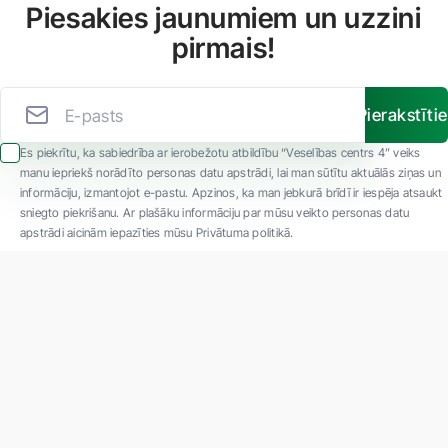
Piesakies jaunumiem un uzzini
pirmais!
Pierakstīti
Es piekrītu, ka sabiedrība ar ierobežotu atbildību “Veselības centrs 4” veiks
manu iepriekš norādīto personas datu apstrādi, lai man sūtītu aktuālās ziņas un
informāciju, izmantojot e-pastu. Apzinos, ka man jebkurā brīdī ir iespēja atsaukt
sniegto piekrišanu. Ar plašāku informāciju par mūsu veikto personas datu
apstrādi aicinām iepazīties mūsu Privātuma politikā.
"SIA ''Veselības centrs 4'' ir viena no lielākajām privātajām daudzprofilu
ambulatorajām medicīnas kompānijām Latvijā ar 30 gadu pieredzi un tehnoloģiski
modernāko aprīkojumu. Galvenie darbības virzieni - daudzveidīga diagnostika, pilna
spektra ārstēšana, mūsdienīga rehabilitācija, jauna koncepta preventīvā un estētiskā
medicīna."