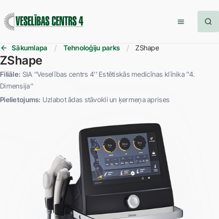
Sākumlapa
Tehnoloģiju parks
ZShape
ZShape
Filiāle:
SIA ''Veselības centrs 4'' Estētiskās medicīnas klīnika ''4.
Dimensija''
Pielietojums:
Uzlabot ādas stāvokli un ķermeņa aprises