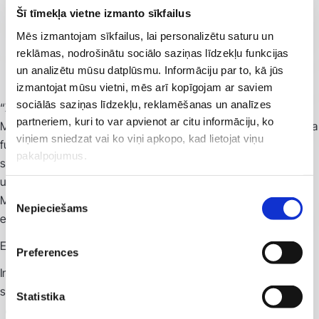
Šī tīmekļa vietne izmanto sīkfailus
Mēs izmantojam sīkfailus, lai personalizētu saturu un
reklāmas, nodrošinātu sociālo saziņas līdzekļu funkcijas
un analizētu mūsu datplūsmu. Informāciju par to, kā jūs
izmantojat mūsu vietni, mēs arī kopīgojam ar saviem
sociālās saziņas līdzekļu, reklamēšanas un analīzes
“ZShape” ir inovatīva medicīnas tehnoloģiju ražotāja “Zimmer
partneriem, kuri to var apvienot ar citu informāciju, ko
MedizinSysteme” (Vācija) radiofrekvences iekārta ar vakuuma
viņiem sniedzat vai ko viņi apkopo, kad lietojat viņu
funkciju. Tas ļauj vēl efektīvāk un mērķtiecīgāk uzlabot ādas
pakalpojumus.
stāvokli un ķermeņa aprises. Ņemot vērā daudzu gadu laikā
uzkrāto pieredzi un iespējas tehnoloģiju attīstībā, “Zimmer
Piekrišanas
MedizinSysteme” ir radījis radiofrekvences sistēmu īpaši
Nepieciešams
izvēle
efektīvai, tomēr ļoti saudzīgai terapijai.
Efektīva&saudzējoša ādas un ķermeņa korekcija
Preferences
Inovatīvā radiofrekvences sistēma “ZShape” ļauj veikt īpaši
saudzējošu un efektīvu radiofrekvences terapiju:
Statistika
maigu, saudzējošu sejas ādas un grumbu, kā arī