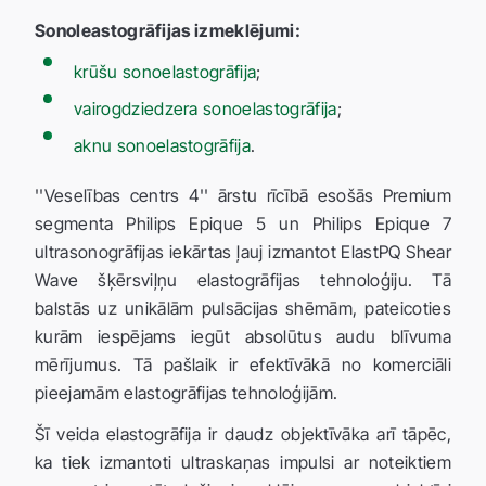
Sonoleastogrāfijas izmeklējumi:
krūšu sonoelastogrāfija
;
vairogdziedzera sonoelastogrāfija
;
aknu sonoelastogrāfija
.
''Veselības centrs 4'' ārstu rīcībā esošās Premium
segmenta Philips Epique 5 un Philips Epique 7
ultrasonogrāfijas iekārtas ļauj izmantot ElastPQ Shear
Wave šķērsviļņu elastogrāfijas tehnoloģiju. Tā
balstās uz unikālām pulsācijas shēmām, pateicoties
kurām iespējams iegūt absolūtus audu blīvuma
mērījumus. Tā pašlaik ir efektīvākā no komerciāli
pieejamām elastogrāfijas tehnoloģijām.
Šī veida elastogrāfija ir daudz objektīvāka arī tāpēc,
ka tiek izmantoti ultraskaņas impulsi ar noteiktiem