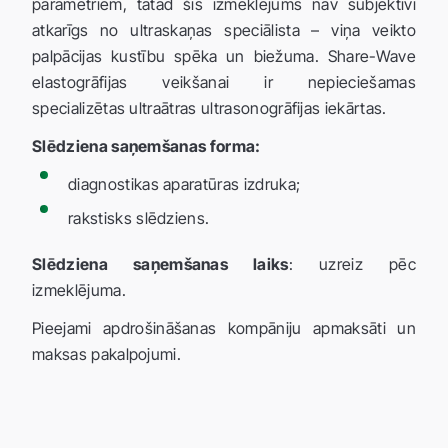
parametriem, tātad šis izmeklējums nav subjektīvi
atkarīgs no ultraskaņas speciālista – viņa veikto
palpācijas kustību spēka un biežuma. Share-Wave
elastogrāfijas veikšanai ir nepieciešamas
specializētas ultraātras ultrasonogrāfijas iekārtas.
Slēdziena saņemšanas forma:
diagnostikas aparatūras izdruka;
rakstisks slēdziens.
Slēdziena saņemšanas laiks
: uzreiz pēc
izmeklējuma.
Pieejami apdrošināšanas kompāniju apmaksāti un
maksas pakalpojumi.