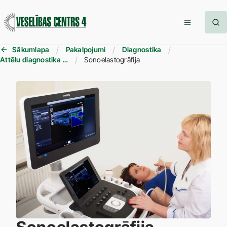
Sākumlapa
Pakalpojumi
Diagnostika
Attēlu diagnostika (RTG, DT, MR u.c.)
Sonoelastogrāfija