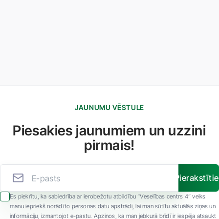
JAUNUMU VĒSTULE
Piesakies jaunumiem un uzzini
pirmais!
Pierakstīti
Es piekrītu, ka sabiedrība ar ierobežotu atbildību “Veselības centrs 4” veiks
manu iepriekš norādīto personas datu apstrādi, lai man sūtītu aktuālās ziņas un
informāciju, izmantojot e-pastu. Apzinos, ka man jebkurā brīdī ir iespēja atsaukt