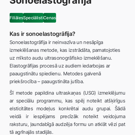
Sonoelastogrāfija
Filiāles
Speciālisti
Cenas
Kas ir sonoelastogrāfija?
Sonoelastogrāfija ir neinvazīva un nesāpīga
izmeklēšanas metode, kas izstrādāta, pamatojoties
uz mīksto audu ultrasonogrāfisko izmeklēšanu.
Elastogrāfijas procesā uz audiem iedarbojas ar
paaugstinātu spiedienu. Metodes galvenā
priekšrocība – paaugstināta jutība.
Šī metode papildina ultraskaņas (USG) izmeklējumu
ar speciālu programmu, kas spēj noteikt atšķirīgus
elsticitātes modeļus konkrētai audu grupai. Šādā
veidā ir iespējams precīzāk noteikt veidojuma
raksturu, ļaundabīgā audzēja formu un atklāt vēzi pat
tā agrīnajās stadijās.