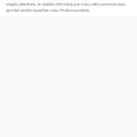
sniegto piekrišanu. Ar plašāku informāciju par mūsu veikto personas datu
apstrādi aicinām iepazīties mūsu Privātuma politikā.
"SIA ''Veselības centrs 4'' ir viena no lielākajām privātajām daudzprofilu
ambulatorajām medicīnas kompānijām Latvijā ar 30 gadu pieredzi un tehnoloģiski
modernāko aprīkojumu. Galvenie darbības virzieni - daudzveidīga diagnostika, pilna
spektra ārstēšana, mūsdienīga rehabilitācija, jauna koncepta preventīvā un estētiskā
medicīna."
Par uzņēmumu
Projekti
Vakances
Privātuma politika
Par "Veselības centrs 4"
Kontakti
Iepirkumi