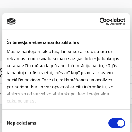
KLĪNIKAS AR LABĀKAJIEM PAKALPOJUMIEM
Filiāles, kurās pieejams
Šī tīmekļa vietne izmanto sīkfailus
pakalpojums
Mēs izmantojam sīkfailus, lai personalizētu saturu un
reklāmas, nodrošinātu sociālo saziņas līdzekļu funkcijas
un analizētu mūsu datplūsmu. Informāciju par to, kā jūs
SIA ''Veselības centrs 4'' grupas uzņēmums ''Capital
izmantojat mūsu vietni, mēs arī kopīgojam ar saviem
Clinic Riga''
sociālās saziņas līdzekļu, reklamēšanas un analīzes
partneriem, kuri to var apvienot ar citu informāciju, ko
viņiem sniedzat vai ko viņi apkopo, kad lietojat viņu
''Veselības centrs 4'' K. Barona iela 117
pakalpojumus.
Piekrišanas
Nepieciešams
izvēle