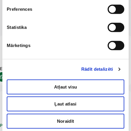
Preferences
MŪSU SPECIĀLISTI
Profesionāli un kvalificēti
Statistika
LV
Mārketings
Jekaterina Gagarina
Radiologs
Ultrasonogrāfijas speciālists
E-pieraksts.lv Pieejama tikšanās:
10.08.2026
08:20
Rādīt detalizēti
E-pieraksts
Atļaut visu
LV
Inese Laganovska
Ļaut atlasi
Radiologs
Noraidīt
Pieteikt vizīti