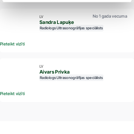
No 1 gada vecuma
LV
Sandra Lapuķe
Radiologs
Ultrasonogrāfijas speciālists
Pieteikt vizīti
LV
Aivars Privka
Radiologs
Ultrasonogrāfijas speciālists
Pieteikt vizīti