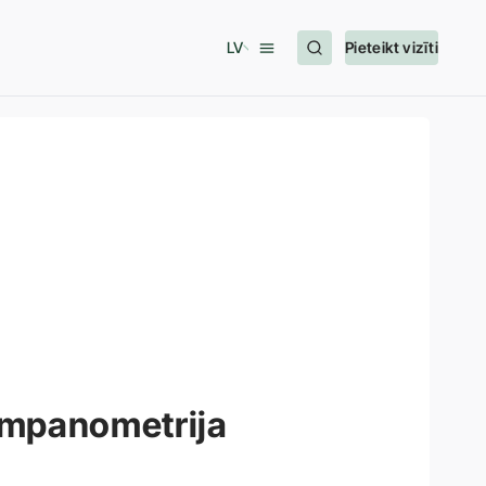
LV
Pieteikt vizīti
impanometrija