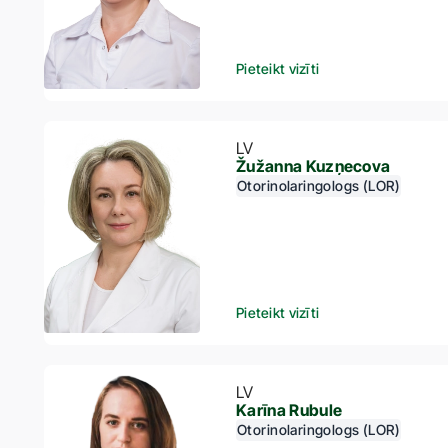
Pieteikt vizīti
LV
Žužanna Kuzņecova
Otorinolaringologs (LOR)
Pieteikt vizīti
LV
Karīna Rubule
Otorinolaringologs (LOR)