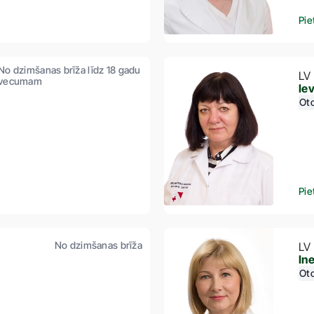
Pie
No dzimšanas brīža līdz 18 gadu
LV
vecumam
Ie
Oto
Pie
No dzimšanas brīža
LV
In
Oto