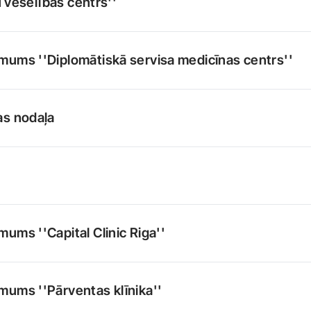
u veselības centrs''
ēmums ''Diplomātiskā servisa medicīnas centrs''
as nodaļa
ums ''Capital Clinic Riga''
mums ''Pārventas klīnika''