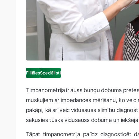
Filiāles
Speciālisti
Timpanometrija ir auss bungu dobuma pretestī
muskuļiem ar impedances mērīšanu, ko veic a
pakāpi, kā arī veic vidusauss slimību diagnost
sākusies tūska vidusauss dobumā un iekšējā 
Tāpat timpanometrija palīdz diagnosticēt 