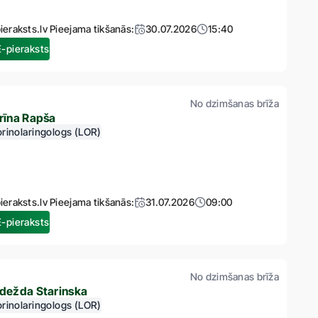
ieraksts.lv Pieejama tikšanās:
30.07.2026
15:40
E-pieraksts
No dzimšanas brīža
rīna Rapša
rinolaringologs (LOR)
ieraksts.lv Pieejama tikšanās:
31.07.2026
09:00
E-pieraksts
No dzimšanas brīža
dežda Starinska
rinolaringologs (LOR)