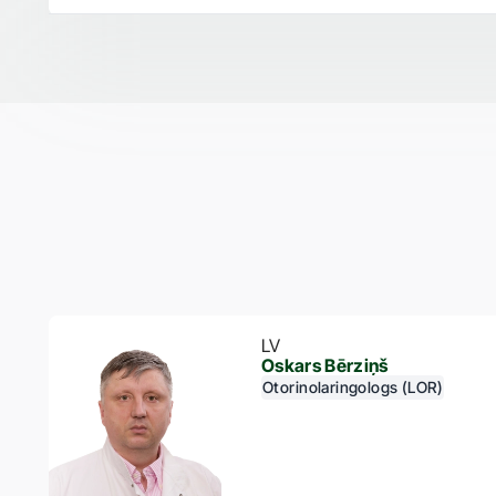
LV
Oskars Bērziņš
Otorinolaringologs (LOR)