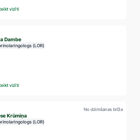
teikt vizīti
va Dambe
rinolaringologs (LOR)
teikt vizīti
No dzimšanas brīža
ese Krūmiņa
rinolaringologs (LOR)