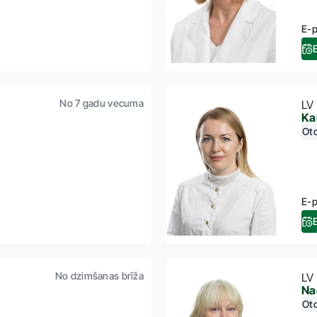
E-p
No 7 gadu vecuma
LV
Ka
Oto
E-p
No dzimšanas brīža
LV
Na
Oto