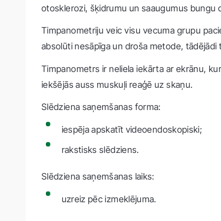
otosklerozi, šķidrumu un saaugumus bungu
Timpanometriju veic visu vecuma grupu pacie
absolūti nesāpīga un droša metode, tādējādi to
Timpanometrs ir neliela iekārta ar ekrānu, kur
iekšējās auss muskuļi reaģē uz skaņu.
Slēdziena saņemšanas forma:
iespēja apskatīt videoendoskopiski;
rakstisks slēdziens.
Slēdziena saņemšanas laiks:
uzreiz pēc izmeklējuma.