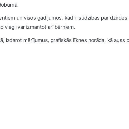
 dobumā.
ntiem un visos gadījumos, kad ir sūdzības par dzirde
 viegli var izmantot arī bērniem.
ā, izdarot mērījumus, grafiskās līknes norāda, kā auss pl