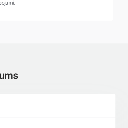
pojumi.
jums