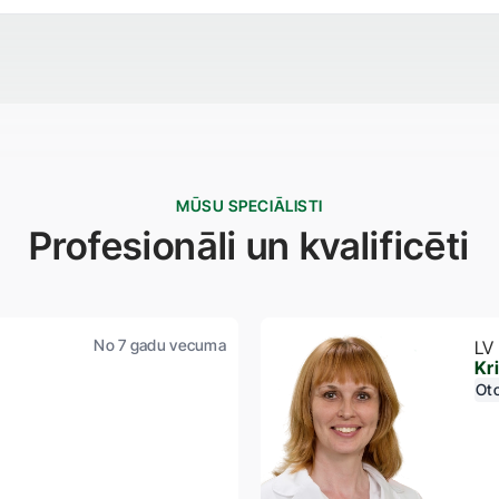
MŪSU SPECIĀLISTI
Profesionāli un kvalificēti
No 7 gadu vecuma
LV
Kr
Oto