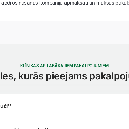
), apdrošināšanas kompāniju apmaksāti un maksas pakal
KLĪNIKAS AR LABĀKAJIEM PAKALPOJUMIEM
iāles, kurās pieejams pakalpo
uči''