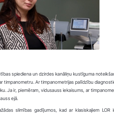
bas spiediena un dzirdes kanāliņu kustīguma noteikšana
r timpanometru. Ar timpanometrijas palīdzību diagnost
iku. Ja ir, piemēram, vidusauss iekaisums, ar timpanometri
auss ejā.
dažādas slimības gadījumos, kad ar klasiskajiem LO