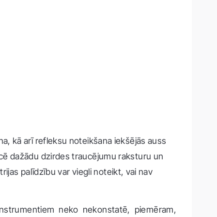
, kā arī refleksu noteikšana iekšējās auss
icē dažādu dzirdes traucējumu raksturu un
jas palīdzību var viegli noteikt, vai nav
R instrumentiem neko nekonstatē, piemēram,