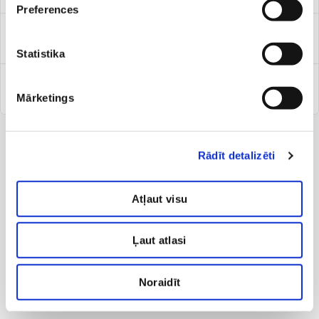
Preferences
Urofloumetrija
Statistika
Veloergometrija/fiziskās slodzes tests
Mārketings
Rādīt detalizēti
Atļaut visu
Ļaut atlasi
Noraidīt