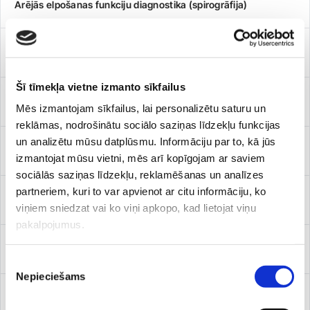
Ārējās elpošanas funkciju diagnostika (spirogrāfija)
Elektroencefalogrāfija (EEG)
Šī tīmekļa vietne izmanto sīkfailus
Elektrokardiogramma (EKG)
Mēs izmantojam sīkfailus, lai personalizētu saturu un
reklāmas, nodrošinātu sociālo saziņas līdzekļu funkcijas
un analizētu mūsu datplūsmu. Informāciju par to, kā jūs
Holtera monitorēšana
izmantojat mūsu vietni, mēs arī kopīgojam ar saviem
sociālās saziņas līdzekļu, reklamēšanas un analīzes
partneriem, kuri to var apvienot ar citu informāciju, ko
Kardiotokogrāfija (KTG)
viņiem sniedzat vai ko viņi apkopo, kad lietojat viņu
pakalpojumus.
Timpanometrija
Piekrišanas
Nepieciešams
izvēle
Urodinamiskie izmeklējumi