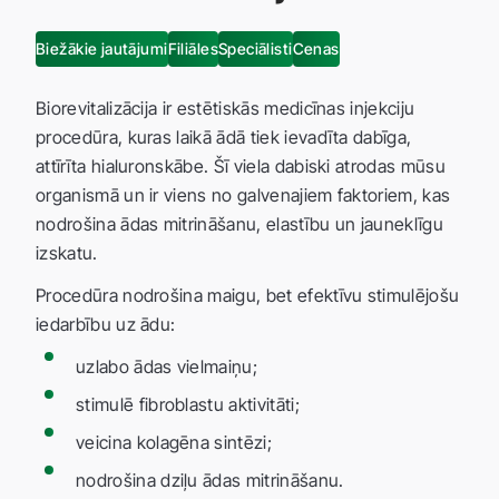
Biežākie jautājumi
Filiāles
Speciālisti
Cenas
Biorevitalizācija ir estētiskās medicīnas injekciju
procedūra, kuras laikā ādā tiek ievadīta dabīga,
attīrīta hialuronskābe. Šī viela dabiski atrodas mūsu
organismā un ir viens no galvenajiem faktoriem, kas
nodrošina ādas mitrināšanu, elastību un jauneklīgu
izskatu.
Procedūra nodrošina maigu, bet efektīvu stimulējošu
iedarbību uz ādu:
uzlabo ādas vielmaiņu;
stimulē fibroblastu aktivitāti;
veicina kolagēna sintēzi;
nodrošina dziļu ādas mitrināšanu.