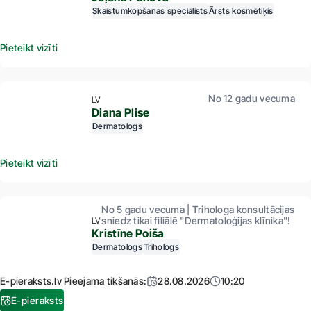
Skaistumkopšanas speciālists
Ārsts kosmētiķis
Pieteikt vizīti
No 12 gadu vecuma
LV
Diana Plise
Dermatologs
Pieteikt vizīti
No 5 gadu vecuma | Trihologa konsultācijas
sniedz tikai filiālē "Dermatoloģijas klīnika"!
LV
Kristīne Poiša
Dermatologs
Trihologs
E-pieraksts.lv Pieejama tikšanās:
28.08.2026
10:20
E-pieraksts