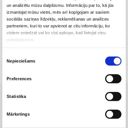
Kad redzami pirmie rezultāti?
un analizētu mūsu datplūsmu. Informāciju par to, kā jūs
izmantojat mūsu vietni, mēs arī kopīgojam ar saviem
sociālās saziņas līdzekļu, reklamēšanas un analīzes
partneriem, kuri to var apvienot ar citu informāciju, ko
Cik ilgi saglabājas efekts?
viņiem sniedzat vai ko viņi apkopo, kad lietojat viņu
pakalpojumus.
Piekrišanas
Cik bieži jāveic biorevitalizācija?
Nepieciešams
izvēle
Preferences
Statistika
KLĪNIKAS AR LABĀKAJIEM PAKALPOJUMIEM
Filiāles, kurās pieejams
Mārketings
pakalpojums