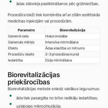
ādas stāvokļa pasliktināšanos pēc grūtniecības.
Procedūra bieži tiek kombinēta arī ar citām estētiskās
medicīnas injekcijām vai procedūrām.
Parametrs
Biorevitalizācija
Galvenā viela
Hialuronskābe
Galvenais mērķis
Intensīva mitrināšana
Efekts
Ādas elastība un mitrums
Procedūru skaits
2–3 procedūras kursā
Iedarbība
Dziļa mitrināšana
Biorevitalizācijas
priekšrocības
Biorevitalizācijas metode sniedz vairākus ieguvumus:
āda tiek pasargāta no brīvo radikāļu iedarbības;
uzlabojas mikrocirkulācija;