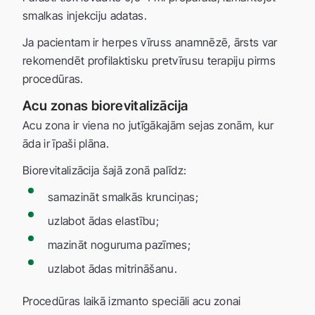
smalkas injekciju adatas.
Ja pacientam ir herpes vīruss anamnēzē, ārsts var
rekomendēt profilaktisku pretvīrusu terapiju pirms
procedūras.
Acu zonas biorevitalizācija
Acu zona ir viena no jutīgākajām sejas zonām, kur
āda ir īpaši plāna.
Biorevitalizācija šajā zonā palīdz:
samazināt smalkās krunciņas;
uzlabot ādas elastību;
mazināt noguruma pazīmes;
uzlabot ādas mitrināšanu.
Procedūras laikā izmanto speciāli acu zonai