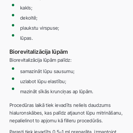
kakls;
dekoltē;
plaukstu virspuse;
lūpas.
Biorevitalizācija lūpām
Biorevitalizācija lūpām palīdz:
samazināt lūpu sausumu;
uzlabot lūpu elastību;
mazināt sīkās krunciņas ap lūpām.
Procedūras laikā tiek ievadīts neliels daudzums
hialuronskābes, kas palīdz atjaunot lūpu mitrināšanu,
nepalielinot to apjomu kā filleru procedūrās.
Parasti tiek ievadīts 0,5–1 ml preparāta, izmantojot