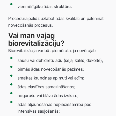
vienmērīgāku ādas struktūru.
Procedūra palīdz uzlabot ādas kvalitāti un palēnināt
novecošanās procesus.
Vai man vajag
biorevitalizāciju?
Biorevitalizācija var būt piemērota, ja novērojat:
sausu vai dehidrētu ādu (seja, kakls, dekoltē);
pirmās ādas novecošanās pazīmes;
smalkas krunciņas ap muti vai acīm;
ādas elastības samazināšanos;
nogurušu vai blāvu ādas izskatu;
ādas atjaunošanas nepieciešamību pēc
intensīvas sauļošanās;