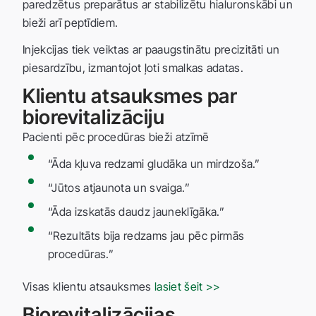
paredzētus preparātus ar stabilizētu hialuronskābi un
bieži arī peptīdiem.
Injekcijas tiek veiktas ar paaugstinātu precizitāti un
piesardzību, izmantojot ļoti smalkas adatas.
Klientu atsauksmes par
biorevitalizāciju
Pacienti pēc procedūras bieži atzīmē
“Āda kļuva redzami gludāka un mirdzoša.”
“Jūtos atjaunota un svaiga.”
“Āda izskatās daudz jauneklīgāka.”
“Rezultāts bija redzams jau pēc pirmās
procedūras.”
Visas klientu atsauksmes
lasiet šeit >>
Biorevitalizācijas