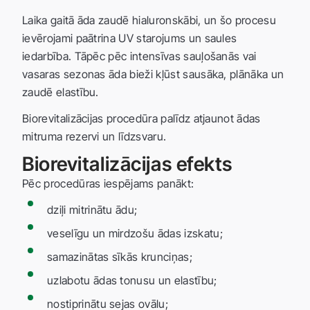
Laika gaitā āda zaudē hialuronskābi, un šo procesu
ievērojami paātrina UV starojums un saules
iedarbība. Tāpēc pēc intensīvas sauļošanās vai
vasaras sezonas āda bieži kļūst sausāka, plānāka un
zaudē elastību.
Biorevitalizācijas procedūra palīdz atjaunot ādas
mitruma rezervi un līdzsvaru.
Biorevitalizācijas efekts
Pēc procedūras iespējams panākt:
dziļi mitrinātu ādu;
veselīgu un mirdzošu ādas izskatu;
samazinātas sīkās krunciņas;
uzlabotu ādas tonusu un elastību;
nostiprinātu sejas ovālu;