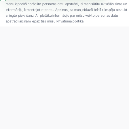
manu iepriekš norādīto personas datu apstrādi, lai man sūtītu aktuālās ziņas un
informāciju, izmantojot e-pastu. Apzinos, ka man jebkurā brīdī ir iespēja atsaukt
sniegto piekrišanu. Ar plašāku informāciju par mūsu veikto personas datu
apstrādi aicinām iepazīties mūsu Privātuma politikā.
"SIA ''Veselības centrs 4'' ir viena no lielākajām privātajām daudzprofilu
ambulatorajām medicīnas kompānijām Latvijā ar 30 gadu pieredzi un tehnoloģiski
modernāko aprīkojumu. Galvenie darbības virzieni - daudzveidīga diagnostika, pilna
spektra ārstēšana, mūsdienīga rehabilitācija, jauna koncepta preventīvā un estētiskā
medicīna."
Par uzņēmumu
Projekti
Vakances
Privātuma politika
Par "Veselības centrs 4"
Kontakti