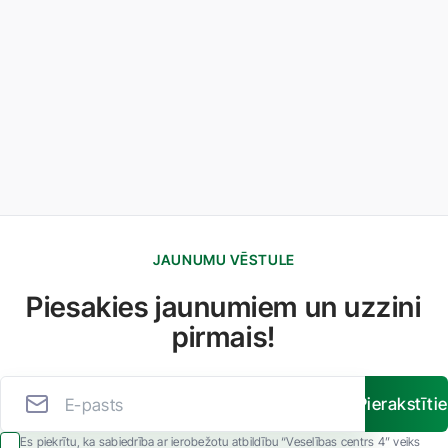
JAUNUMU VĒSTULE
Piesakies jaunumiem un uzzini
pirmais!
Pierakstīti
Es piekrītu, ka sabiedrība ar ierobežotu atbildību “Veselības centrs 4” veiks