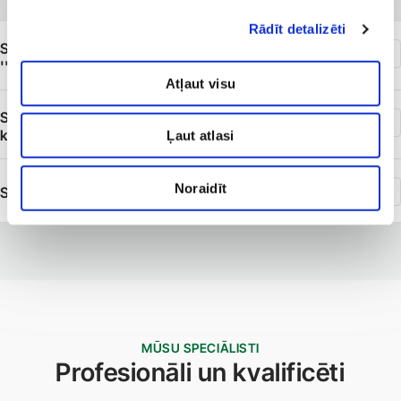
Rādīt detalizēti
SIA ''Veselības centrs 4'' Estētiskās medicīnas klīnika
''4. Dimensija''
Atļaut visu
SIA ''Veselības centrs 4'' filiāle ''Dermatoloģijas
klīnika''
Ļaut atlasi
Noraidīt
SIA ''Veselības centrs 4'' filiāle ''Anti-Aging Institute''
MŪSU SPECIĀLISTI
Profesionāli un kvalificēti