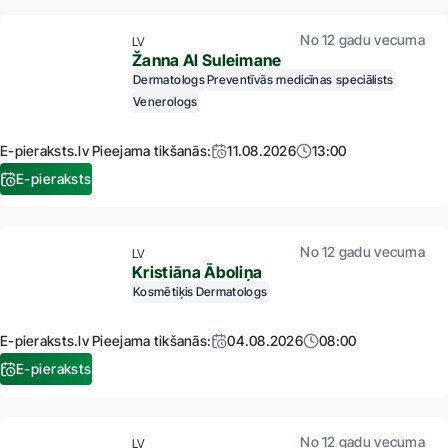
No 12 gadu vecuma
LV
Žanna Al Suleimane
Dermatologs
Preventīvās medicīnas speciālists
Venerologs
E-pieraksts.lv Pieejama tikšanās:
11.08.2026
13:00
E-pieraksts
No 12 gadu vecuma
LV
Kristiāna Āboliņa
Kosmētiķis
Dermatologs
E-pieraksts.lv Pieejama tikšanās:
04.08.2026
08:00
E-pieraksts
No 12 gadu vecuma
LV