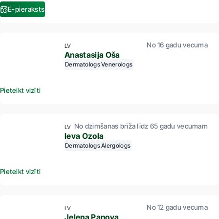
E-pieraksts
No 16 gadu vecuma
LV
Anastasija Oša
Dermatologs
Venerologs
Pieteikt vizīti
No dzimšanas brīža līdz 65 gadu vecumam
LV
Ieva Ozola
Dermatologs
Alergologs
Pieteikt vizīti
No 12 gadu vecuma
LV
Jeļena Panova