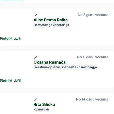
No 2 gadu vecuma
LV
Alise Emma Raika
Dermatologs
Venerologs
Pieteikt vizīti
No 11 gadu vecuma
LV
Oksana Rasnača
Skaistumkopšanas speciālists kosmetoloģijā
Pieteikt vizīti
No 14 gadu vecuma
LV
Rita Silicka
Kosmētiķis