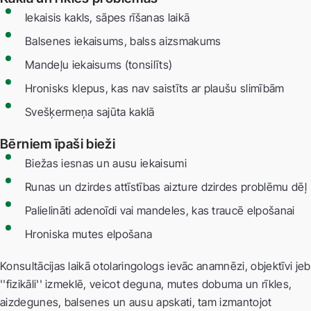
Iekaisis kakls, sāpes rīšanas laikā
Balsenes iekaisums, balss aizsmakums
Mandeļu iekaisums (tonsilīts)
Hronisks klepus, kas nav saistīts ar plaušu slimībām
Svešķermeņa sajūta kaklā
Bērniem īpaši bieži
Biežas iesnas un ausu iekaisumi
Runas un dzirdes attīstības aizture dzirdes problēmu dēļ
Palielināti adenoīdi vai mandeles, kas traucē elpošanai
Hroniska mutes elpošana
Konsultācijas laikā otolaringologs ievāc anamnēzi, objektīvi jeb
''fizikāli'' izmeklē, veicot deguna, mutes dobuma un rīkles,
aizdegunes, balsenes un ausu apskati, tam izmantojot