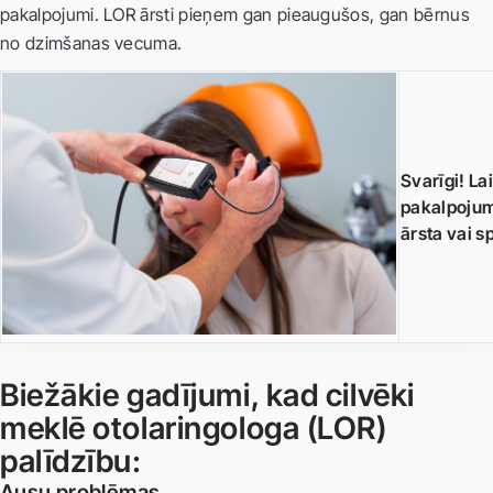
pakalpojumi. LOR ārsti pieņem gan pieaugušos, gan bērnus
no dzimšanas vecuma.
Svarīgi! L
pakalpojum
ārsta vai s
Biežākie gadījumi, kad cilvēki
meklē otolaringologa (LOR)
palīdzību:
Ausu problēmas