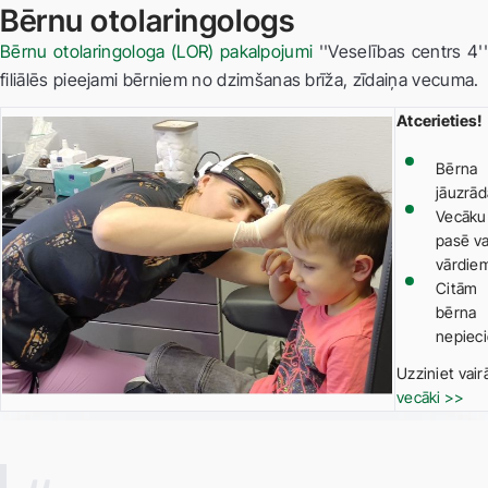
Bērnu otolaringologs
Bērnu otolaringologa (LOR) pakalpojumi
''Veselības centrs 4''
filiālēs pieejami bērniem no dzimšanas brīža, zīdaiņa vecuma.
Atcerieties!
Bērna 
jāuzrād
Vecāku 
pasē va
vārdie
Citām 
bērna 
nepieci
Uzziniet vair
vecāki >>