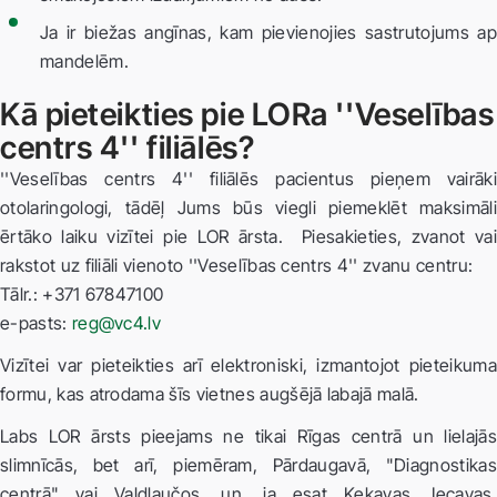
Ja ir biežas angīnas, kam pievienojies sastrutojums ap
mandelēm.
Kā pieteikties pie LORa ''Veselības
centrs 4'' filiālēs?
''Veselības centrs 4'' filiālēs pacientus pieņem vairāki
otolaringologi, tādēļ Jums būs viegli piemeklēt maksimāli
ērtāko laiku vizītei pie LOR ārsta. Piesakieties, zvanot vai
rakstot uz filiāli vienoto ''Veselības centrs 4'' zvanu centru:
Tālr.: +371 67847100
e-pasts:
reg@vc4.lv
Vizītei var pieteikties arī elektroniski, izmantojot pieteikuma
formu, kas atrodama šīs vietnes augšējā labajā malā.
Labs LOR ārsts pieejams ne tikai Rīgas centrā un lielajās
slimnīcās, bet arī, piemēram, Pārdaugavā, "Diagnostikas
centrā" vai Valdlaučos, un, ja esat Ķekavas, Iecavas,