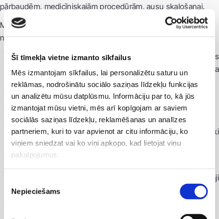
pārbaudēm, medicīniskajām procedūrām, ausu skalošanai.
Medicenter Otlaphari komplektācijā iekļauts viss
nepieciešamais ērtam un precīzam LOR darbam:
skalošanas un atsūkšanas zondes, elektroniska ūdens
Šī tīmekļa vietne izmanto sīkfailus
temperatūras regulācija un pielāgojama spiediena
Mēs izmantojam sīkfailus, lai personalizētu saturu un
kontrole;
reklāmas, nodrošinātu sociālo saziņas līdzekļu funkcijas
un analizētu mūsu datplūsmu. Informāciju par to, kā jūs
instrumentu sildīšana;
izmantojat mūsu vietni, mēs arī kopīgojam ar saviem
dezinfekcijas UV gaismas nodalījumi;
sociālās saziņas līdzekļu, reklamēšanas un analīzes
gaisa spiediena regulācija (0 – 2,5 bāri) un automātiski
partneriem, kuri to var apvienot ar citu informāciju, ko
viņiem sniedzat vai ko viņi apkopo, kad lietojat viņu
savelkošā caurulīte;
pakalpojumus.
divi integrēti aukstās gaismas avoti (150 W);
pielāgojami un ergonomiski izkārtoti aprīkojuma turētāji
Piekrišanas
un šķidrumu konteineri;
Nepieciešams
izvēle
u.c.