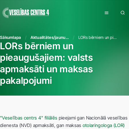
Sākumlapa
Aktualitātes/jaunumi
LORs bērniem un pieaugušajiem: valsts apmaksāti un maksas pakalpojumi
LORs bērniem un
pieaugušajiem: valsts
apmaksāti un maksas
pakalpojumi
"Veselības centrs 4" filiālēs
pieejami gan Nacionālā veselības
dienesta (NVD) apmaksāti, gan maksas
otolaringologa (LOR)