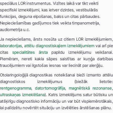
speciālus LOR instrumentus. Vizītes laikā var tikt veikti
specifiski izmeklējumi, kas ietver dzirdes, vestibulārās
funkcijas, deguna elpošanas, balss un citas pārbaudes.
Nepieciešamības gadījumos tiek veikta timpanometrija,
audiometrija u.c.
Ja nepieciešams, ārsts nosūta uz citiem LOR izmeklējumiem,
laboratorijas
,
attēlu diagnostiskajiem izmeklējumiem
vai arī pi
citas
specialitātes ārsta
papildu izmeklējumu veikšanai
Piemēram, nereti kakla sāpes saistītas ar kuņģa darbības
traucējumiem vai ilgstošas iesnas var liecināt par alerģiju.
Otolaringoloģijā diagnostikas noteikšanai bieži izmanto attēlu
diagnostiskos izmeklējumus (biežāk lietotie:
rentgenogramma
,
datortomogrāfija
,
magnētiskā rezonanse
,
ultraskaņas izmeklēšana
). Katrs izmeklējums satur būtisku un
atšķirīgu diagnostisko informāciju un var būt vispiemērotākais,
lai palīdzētu novērtēt situāciju un izvēlēties ārstēšanas plānu.