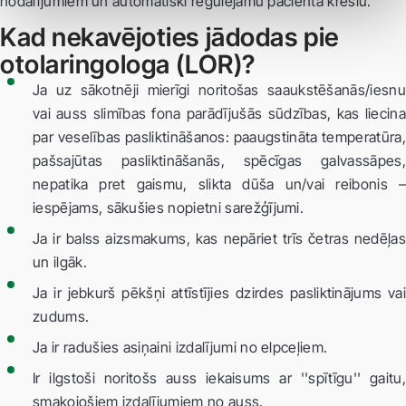
nodalījumiem un automātiski regulējamu pacienta krēslu.
Kad nekavējoties jādodas pie
otolaringologa (LOR)?
Ja uz sākotnēji mierīgi noritošas saaukstēšanās/iesnu
vai auss slimības fona parādījušās sūdzības, kas liecina
par veselības pasliktināšanos: paaugstināta temperatūra,
pašsajūtas pasliktināšanās, spēcīgas galvassāpes,
nepatika pret gaismu, slikta dūša un/vai reibonis –
iespējams, sākušies nopietni sarežģījumi.
Ja ir balss aizsmakums, kas nepāriet trīs četras nedēļas
un ilgāk.
Ja ir jebkurš pēkšņi attīstījies dzirdes pasliktinājums vai
zudums.
Ja ir radušies asiņaini izdalījumi no elpceļiem.
Ir ilgstoši noritošs auss iekaisums ar ''spītīgu'' gaitu,
smakojošiem izdalījumiem no auss.