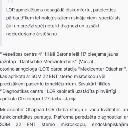
LOR apmeklējums nesagādā diskomfortu, pateicoties
pārbaudītiem tehnoloģiskajiem risinājumiem, speciālists
ātri un precīzi spēj noteikt diagnozi un uzsākt
nepieciešamo ārstēšanu
''Veselības centrs 4'' filiālē Barona ielā 117 pieejama jauna
ražotāja ''Dantschke Medizintechnik'' (Vācija)
otorinolaringologa (LOR) darba stacija ''Medicenter Otlaphari'',
kas aprīkota ar SOM 22 ENT stereo mikroskopu vēl
precīzākiem pacientu izmeklējumiem. Savukārt filiāles
''Diagnostikas centrs'' LOR kabinetā uzstādīta pilnvērtīgi
aprīkota Otocompact 27 darba stacija.
Medicenter Otlaphari LOR darba stacija ir vācu kvalitātes un
funkcionalitātes paraugs. Platforma paredzēta diagnostikai ar
SOM 22 ENT stereo mikroskopu, endoskopiskajām