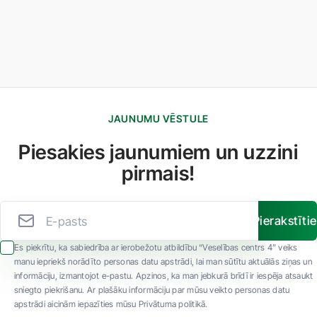
JAUNUMU VĒSTULE
Piesakies jaunumiem un uzzini
pirmais!
Pierakstīti
Es piekrītu, ka sabiedrība ar ierobežotu atbildību “Veselības centrs 4” veiks
manu iepriekš norādīto personas datu apstrādi, lai man sūtītu aktuālās ziņas un
informāciju, izmantojot e-pastu. Apzinos, ka man jebkurā brīdī ir iespēja atsaukt
sniegto piekrišanu. Ar plašāku informāciju par mūsu veikto personas datu
apstrādi aicinām iepazīties mūsu Privātuma politikā.