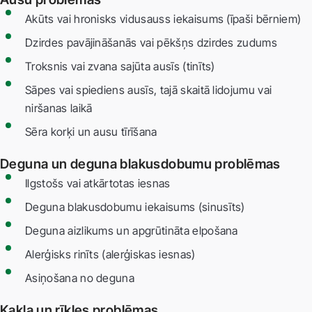
Akūts vai hronisks vidusauss iekaisums (īpaši bērniem)
Dzirdes pavājināšanās vai pēkšņs dzirdes zudums
Troksnis vai zvana sajūta ausīs (tinīts)
Sāpes vai spiediens ausīs, tajā skaitā lidojumu vai
niršanas laikā
Sēra korķi un ausu tīrīšana
Deguna un deguna blakusdobumu problēmas
Ilgstošs vai atkārtotas iesnas
Deguna blakusdobumu iekaisums (sinusīts)
Deguna aizlikums un apgrūtināta elpošana
Alerģisks rinīts (alerģiskas iesnas)
Asiņošana no deguna
Kakla un rīkles problēmas