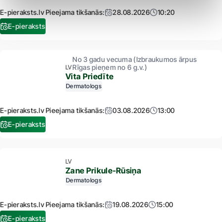
E-pieraksts.lv Pieejama tikšanās:
28.08.2026
10:20
E-pieraksts
No 3 gadu vecuma (Izbraukumos ārpus
Rīgas pieņem no 6 g.v.)
LV
Vita Priedīte
Dermatologs
E-pieraksts.lv Pieejama tikšanās:
03.08.2026
13:00
E-pieraksts
LV
Zane Prikule-Rūsiņa
Dermatologs
E-pieraksts.lv Pieejama tikšanās:
19.08.2026
15:00
E-pieraksts