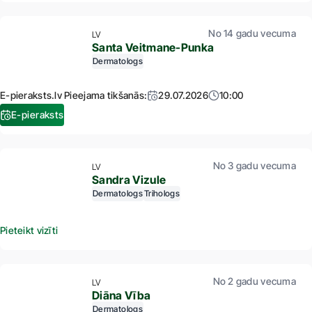
No 14 gadu vecuma
LV
Santa Veitmane-Punka
Dermatologs
E-pieraksts.lv Pieejama tikšanās:
29.07.2026
10:00
E-pieraksts
No 3 gadu vecuma
LV
Sandra Vizule
Dermatologs
Trihologs
Pieteikt vizīti
No 2 gadu vecuma
LV
Diāna Vība
Dermatologs