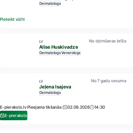
Dermatologs
Pieteikt vizīti
No dzimšanas brīža
LV
Alise Huskivadze
Dermatologs
Venerologs
No 7 gadu vecuma
LV
Jeļena Isajeva
Dermatologs
E-pieraksts.lv Pieejama tikšanās:
02.09.2026
14:30
E-pieraksts