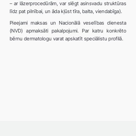
– ar lāzerprocedūrām, var slēgt asinsvadu struktūras
līdz pat pilnībai, un āda kļūst tīra, balta, viendabīga).
Pieejami maksas un Nacionālā veselības dienesta
(NVD) apmaksāti pakalpojumi. Par katru konkrēto
bērnu dermatologu varat apskatīt speciālistu profilā.