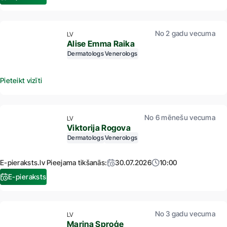
No 2 gadu vecuma
LV
Alise Emma Raika
Dermatologs
Venerologs
Pieteikt vizīti
No 6 mēnešu vecuma
LV
Viktorija Rogova
Dermatologs
Venerologs
E-pieraksts.lv Pieejama tikšanās:
30.07.2026
10:00
E-pieraksts
No 3 gadu vecuma
LV
Marina Sproģe