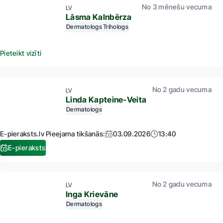
No 3 mēnešu vecuma
LV
Lāsma Kalnbērza
Dermatologs
Trihologs
Pieteikt vizīti
No 2 gadu vecuma
LV
Linda Kapteine-Veita
Dermatologs
E-pieraksts.lv Pieejama tikšanās:
03.09.2026
13:40
E-pieraksts
No 2 gadu vecuma
LV
Inga Krievāne
Dermatologs