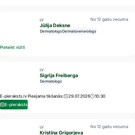
No 12 gadu vecuma
LV
Jūlija Deksne
Dermatologs
Dermatovenerologs
Pieteikt vizīti
LV
Sigrija Freiberga
Dermatologs
E-pieraksts.lv Pieejama tikšanās:
29.07.2026
10:30
E-pieraksts
No 12 gadu vecuma
LV
Kristīna Grigorjeva