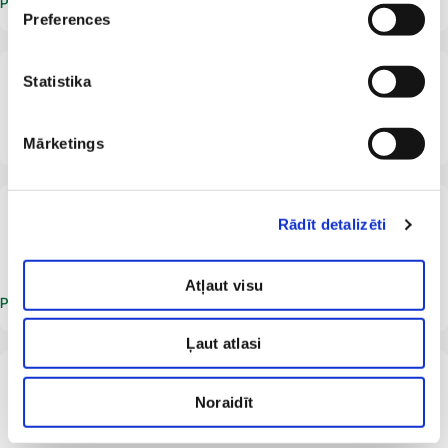
Pieteikt vizīti
Preferences
LV
Statistika
Jelizaveta Pavlova
Dermatologs
Venerologs
Mārketings
No 12 gadu vecuma
LV
Rādīt detalizēti
Diana Plise
Dermatologs
Atļaut visu
Pieteikt vizīti
Ļaut atlasi
No 5 gadu vecuma | Trihologa konsultācijas
sniedz tikai filiālē "Dermatoloģijas klīnika"!
LV
Noraidīt
Kristīne Poiša
Dermatologs
Trihologs