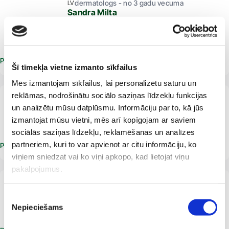
dermatologs - no 3 gadu vecuma
LV
Sandra Milta
Ģimenes ārsts
Dermatovenerologs
Dermatologs
Internists
Pieteikt vizīti
Šī tīmekļa vietne izmanto sīkfailus
Mēs izmantojam sīkfailus, lai personalizētu saturu un
reklāmas, nodrošinātu sociālo saziņas līdzekļu funkcijas
No 16 gadu vecuma
LV
un analizētu mūsu datplūsmu. Informāciju par to, kā jūs
Anastasija Oša
Dermatologs
Venerologs
izmantojat mūsu vietni, mēs arī kopīgojam ar saviem
sociālās saziņas līdzekļu, reklamēšanas un analīzes
partneriem, kuri to var apvienot ar citu informāciju, ko
Pieteikt vizīti
viņiem sniedzat vai ko viņi apkopo, kad lietojat viņu
pakalpojumus.
No dzimšanas brīža līdz 65 gadu vecumam
LV
Ieva Ozola
Piekrišanas
Dermatologs
Alergologs
Nepieciešams
izvēle