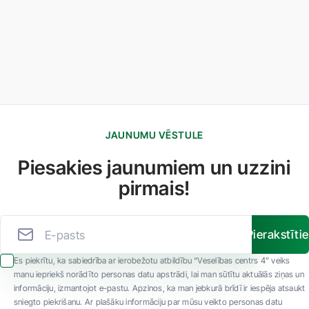
JAUNUMU VĒSTULE
Piesakies jaunumiem un uzzini
pirmais!
Pierakstīti
Es piekrītu, ka sabiedrība ar ierobežotu atbildību “Veselības centrs 4” veiks
manu iepriekš norādīto personas datu apstrādi, lai man sūtītu aktuālās ziņas un
informāciju, izmantojot e-pastu. Apzinos, ka man jebkurā brīdī ir iespēja atsaukt
sniegto piekrišanu. Ar plašāku informāciju par mūsu veikto personas datu