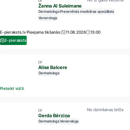
LV
Žanna Al Suleimane
Dermatologs
Preventīvās medicīnas speciālists
Venerologs
E-pieraksts.lv Pieejama tikšanās:
11.08.2026
13:00
E-pieraksts
LV
Alise Balcere
Dermatologs
Pieteikt vizīti
No dzimšanas brīža
LV
Gerda Bērziņa
Dermatologs
Venerologs