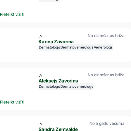
Pieteikt vizīti
No dzimšanas brīža
LV
Karīna Zavorina
Dermatologs
Dermatovenerologs
Venerologs
No dzimšanas brīža
LV
Aleksejs Zavorins
Dermatologs
Dermatovenerologs
Pieteikt vizīti
No 5 gadu vecuma
LV
Sandra Zemvalde