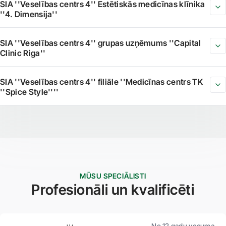
SIA ''Veselības centrs 4'' Estētiskās medicīnas klīnika
''4. Dimensija''
SIA ''Veselības centrs 4'' grupas uzņēmums ''Capital
Clinic Riga''
SIA ''Veselības centrs 4'' filiāle ''Medicīnas centrs TK
''Spice Style''''
MŪSU SPECIĀLISTI
Profesionāli un kvalificēti
No 12 gadu vecuma