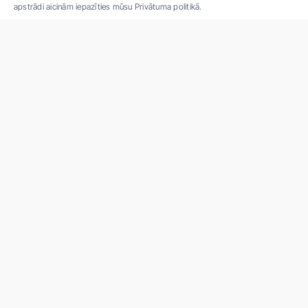
apstrādi aicinām iepazīties mūsu Privātuma politikā.
"SIA ''Veselības centrs 4'' ir viena no lielākajām privātajām daudzprofilu
ambulatorajām medicīnas kompānijām Latvijā ar 30 gadu pieredzi un tehnoloģiski
modernāko aprīkojumu. Galvenie darbības virzieni - daudzveidīga diagnostika, pilna
spektra ārstēšana, mūsdienīga rehabilitācija, jauna koncepta preventīvā un estētiskā
medicīna."
Par uzņēmumu
Projekti
Vakances
Privātuma politika
Par "Veselības centrs 4"
Kontakti
Iepirkumi