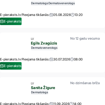
Dermatologs
Dermatovenerologs
E-pieraksts.lv Pieejama tikšanās:
05.08.2026
13:20
E-pieraksts
No 12 gadu vecuma
LV
Egīls Zvagūzis
Dermatovenerologs
E-pieraksts.lv Pieejama tikšanās:
30.07.2026
08:00
E-pieraksts
No dzimšanas brīža
LV
Sanita Žīgure
Dermatologs
E-pieraksts.lv Pieejama tikšanās:
11.09.2026
14:00