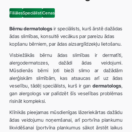
Filiāles
Speciālisti
Cenas
Bērnu dermatologs
ir speciālists, kurš ārstē dažādas
ādas slimības, konsultē vecākus par pareizu ādas
kopšanu bērniem, par ādas aizsarglīdzekļu lietošanu.
Visbiežākās bērnu ādas slimības ir dermatīti,
alergodermatozes, dažādi ādas veidojumi.
Mūsdienās bērni ļoti bieži slimo ar dažādām
alerģiskām slimībām, kas atsaucas arī uz ādas
veselību, tādēļ speciālists, kurš ir gan
dermatologs
,
gan alergologs var palīdzēt šīs veselības problēmas
risināt kompleksi.
Klīnikās pieejamas mūsdienīgas lāzeriekārtas dažādu
ādas veidojumu noņemšanai, arī portvīna plankumu
likvidēšanai (portvīna plankumus sākot ārstēt laikus