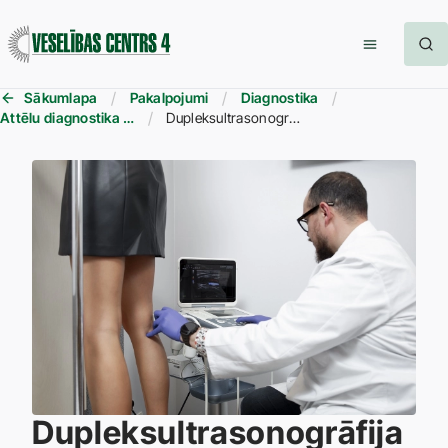
Sākumlapa
Pakalpojumi
Diagnostika
Attēlu diagnostika (RTG, DT, MR u.c.)
Dupleksultrasonogrāfija vēnām un artērijām
Dupleksultrasonogrāfija