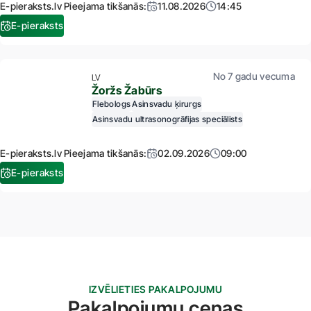
E-pieraksts.lv Pieejama tikšanās:
11.08.2026
14:45
E-pieraksts
No 7 gadu vecuma
LV
Žoržs Žabūrs
Flebologs
Asinsvadu ķirurgs
Asinsvadu ultrasonogrāfijas speciālists
E-pieraksts.lv Pieejama tikšanās:
02.09.2026
09:00
E-pieraksts
IZVĒLIETIES PAKALPOJUMU
Pakalpojumu cenas