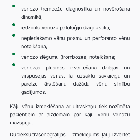
venozo trombožu diagnostika un novērošana
dinamikā;
iedzimto venozo patoloģiju diagnostika;
nepietiekamo vēnu posmu un perforanto vēnu
noteikšana;
venozo slēgumu (trombozes) noteikšana;
venozās plūsmas izvērtēšana dziļajās un
virspusējās vēnās, lai uzsāktu savlaicīgu un
pareizu ārstēšanu dažādu vēnu slimību
gadījumos.
Kāju vēnu izmeklēšana ar ultraskaņu tiek nozīmēta
pacientiem ar aizdomām par kāju vēnu venozu
mazspēju.
Dupleksultrasonogrāfijas izmeklējums ļauj izvērtēt