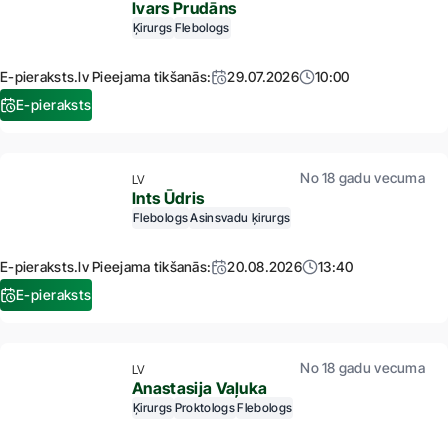
Ivars Prudāns
Ķirurgs
Flebologs
E-pieraksts.lv Pieejama tikšanās:
29.07.2026
10:00
E-pieraksts
No 18 gadu vecuma
LV
Ints Ūdris
Flebologs
Asinsvadu ķirurgs
E-pieraksts.lv Pieejama tikšanās:
20.08.2026
13:40
E-pieraksts
No 18 gadu vecuma
LV
Anastasija Vaļuka
Ķirurgs
Proktologs
Flebologs