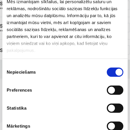
Mēs izmantojam sīkfailus, lai personalizētu saturu un
SIA ''Veselības centrs 4'' grupas uzņēmums
reklāmas, nodrošinātu sociālo saziņas līdzekļu funkcijas
''Pārventas klīnika''
un analizētu mūsu datplūsmu. Informāciju par to, kā jūs
izmantojat mūsu vietni, mēs arī kopīgojam ar saviem
SIA ''Veselības centrs 4'' grupas uzņēmums
sociālās saziņas līdzekļu, reklamēšanas un analīzes
''Privātklīnika ''Ģimenes veselība''''
partneriem, kuri to var apvienot ar citu informāciju, ko
viņiem sniedzat vai ko viņi apkopo, kad lietojat viņu
SIA ''Veselības centrs 4'' filiāle ''Anti-Aging Institute''
pakalpojumus.
Piekrišanas
Nepieciešams
izvēle
Preferences
MŪSU SPECIĀLISTI
Profesionāli un kvalificēti
Statistika
Mārketings
No 18 gadu vecuma
LV