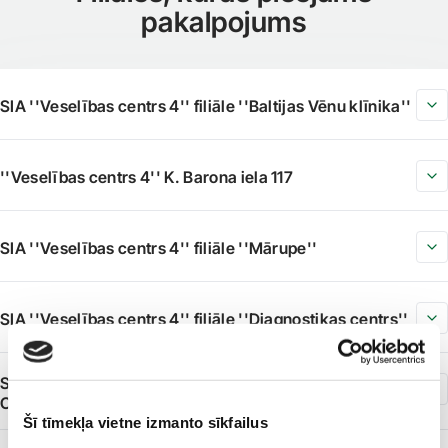
pakalpojums
SIA ''Veselības centrs 4'' filiāle ''Baltijas Vēnu klīnika''
''Veselības centrs 4'' K. Barona iela 117
SIA ''Veselības centrs 4'' filiāle ''Mārupe''
SIA ''Veselības centrs 4'' filiāle ''Diagnostikas centrs''
SIA ''Veselības centrs 4'' grupas uzņēmums ''Capital
Clinic Riga''
Šī tīmekļa vietne izmanto sīkfailus