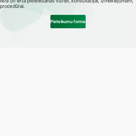
Ātra un ērta pieteikšanās vizītei, konsultācijai, izmeklējumam,
procedūrai.
Pieteikumu forma