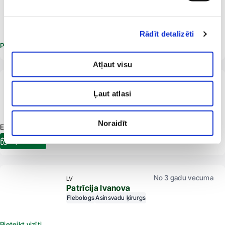
Mārcis Gediņš
Flebologs
Asinsvadu ķirurgs
Rādīt detalizēti
Pieteikt vizīti
Atļaut visu
No 18 gadu vecuma
LV
Pēteris Gerke
Ļaut atlasi
Ķirurgs
Flebologs
Proktologs
Noraidīt
E-pieraksts.lv Pieejama tikšanās:
10.08.2026
10:40
E-pieraksts
No 3 gadu vecuma
LV
Patrīcija Ivanova
Flebologs
Asinsvadu ķirurgs
Pieteikt vizīti