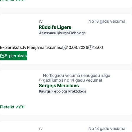
No 18 gadu vecuma
LV
Rūdolfs Ligers
Asinsvadu ķirurgs
Flebologs
E-pieraksts.lv Pieejama tikšanās:
10.08.2026
13:00
E-pieraksts
No 18 gadu vecuma (ieaugušu nagu
gadījumos no 14 gadu vecuma)
LV
Sergejs Mihailovs
Ķirurgs
Flebologs
Proktologs
Pieteikt vizīti
No 18 gadu vecuma
LV