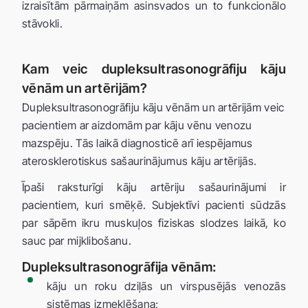
izraisītām pārmaiņām asinsvados un to funkcionālo
stāvokli.
Kam veic dupleksultrasonogrāfiju kāju
vēnām un artērijām?
Dupleksultrasonogrāfiju kāju vēnām un artērijām veic
pacientiem ar aizdomām par kāju vēnu venozu
mazspēju. Tās laikā diagnosticē arī iespējamus
aterosklerotiskus sašaurinājumus kāju artērijās.
Īpaši raksturīgi kāju artēriju sašaurinājumi ir
pacientiem, kuri smēķē. Subjektīvi pacienti sūdzās
par sāpēm ikru muskuļos fiziskas slodzes laikā, ko
sauc par mijklibošanu.
Dupleksultrasonogrāfija vēnām:
kāju un roku dziļās un virspusējās venozās
sistēmas izmeklēšana;