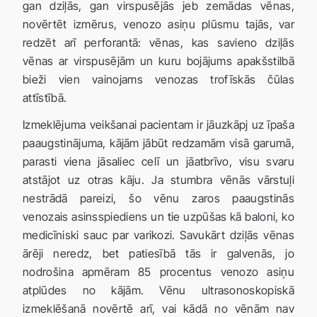
gan dziļās, gan virspusējās jeb zemādas vēnas,
novērtēt izmērus, venozo asiņu plūsmu tajās, var
redzēt arī perforantā: vēnas, kas savieno dziļās
vēnas ar virspusējām un kuru bojājums apakšstilbā
bieži vien vainojams venozas trofīskās čūlas
attīstībā.
Izmeklējuma veikšanai pacientam ir jāuzkāpj uz īpaša
paaugstinājuma, kājām jābūt redzamām visā garumā,
parasti viena jāsaliec celī un jāatbrīvo, visu svaru
atstājot uz otras kāju. Ja stumbra vēnās vārstuļi
nestrādā pareizi, šo vēnu zaros paaugstinās
venozais asinsspiediens un tie uzpūšas kā baloni, ko
medicīniski sauc par varikozi. Savukārt dziļās vēnas
ārēji neredz, bet patiesībā tās ir galvenās, jo
nodrošina apmēram 85 procentus venozo asiņu
atplūdes no kājām. Vēnu ultrasonoskopiskā
izmeklēšanā novērtē arī, vai kādā no vēnām nav