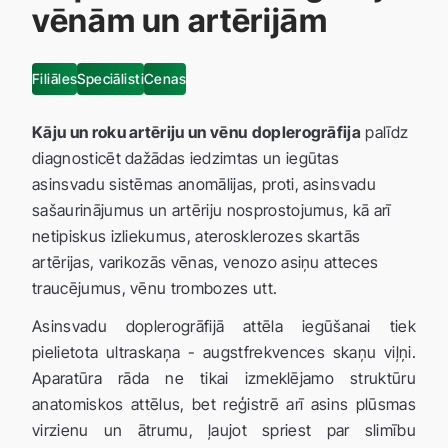
vēnām un artērijām
Filiāles
Speciālisti
Cenas
Kāju un roku artēriju un vēnu
doplerogrāfija
palīdz
diagnosticēt dažādas iedzimtas un iegūtas
asinsvadu sistēmas anomālijas, proti, asinsvadu
sašaurinājumus un artēriju nosprostojumus, kā arī
netipiskus izliekumus, aterosklerozes skartās
artērijas, varikozās vēnas, venozo asiņu atteces
traucējumus, vēnu trombozes utt.
Asinsvadu doplerogrāfijā attēla iegūšanai tiek
pielietota ultraskaņa - augstfrekvences skaņu viļņi.
Aparatūra rāda ne tikai izmeklējamo struktūru
anatomiskos attēlus, bet reģistrē arī asins plūsmas
virzienu un ātrumu, ļaujot spriest par slimību