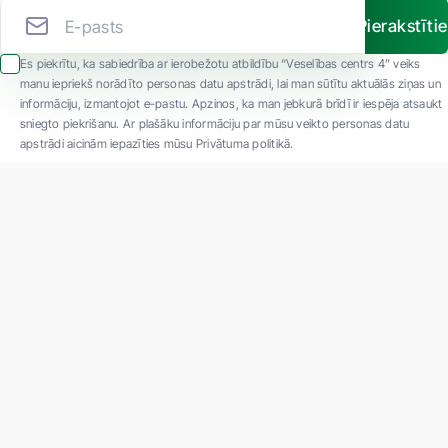
Pierakstīti
Es piekrītu, ka sabiedrība ar ierobežotu atbildību “Veselības centrs 4” veiks
manu iepriekš norādīto personas datu apstrādi, lai man sūtītu aktuālās ziņas un
informāciju, izmantojot e-pastu. Apzinos, ka man jebkurā brīdī ir iespēja atsaukt
sniegto piekrišanu. Ar plašāku informāciju par mūsu veikto personas datu
apstrādi aicinām iepazīties mūsu Privātuma politikā.
"SIA ''Veselības centrs 4'' ir viena no lielākajām privātajām daudzprofilu
ambulatorajām medicīnas kompānijām Latvijā ar 30 gadu pieredzi un tehnoloģiski
modernāko aprīkojumu. Galvenie darbības virzieni - daudzveidīga diagnostika, pilna
spektra ārstēšana, mūsdienīga rehabilitācija, jauna koncepta preventīvā un estētiskā
medicīna."
Par uzņēmumu
Projekti
Vakances