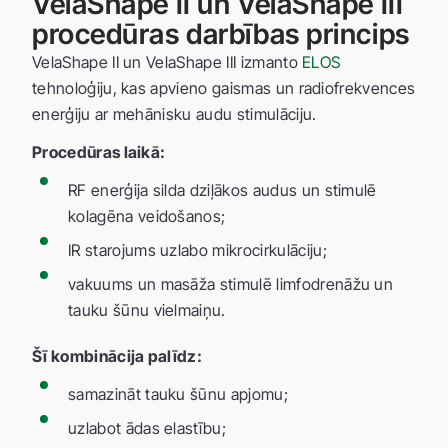
VelaShape II un VelaShape III
procedūras darbības princips
VelaShape II un VelaShape III izmanto
ELOS
tehnoloģiju, kas apvieno gaismas un radiofrekvences
enerģiju ar mehānisku audu stimulāciju.
Procedūras laikā:
RF enerģija silda dziļākos audus un stimulē
kolagēna veidošanos;
IR starojums uzlabo mikrocirkulāciju;
vakuums un masāža stimulē limfodrenāžu un
tauku šūnu vielmaiņu.
Šī kombinācija palīdz:
samazināt tauku šūnu apjomu;
uzlabot ādas elastību;