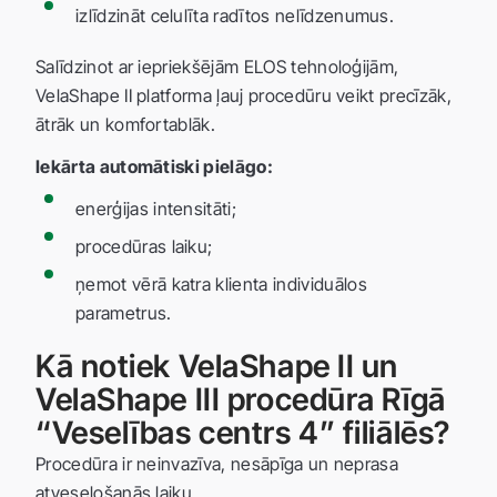
izlīdzināt celulīta radītos nelīdzenumus.
Salīdzinot ar iepriekšējām ELOS tehnoloģijām,
VelaShape II platforma ļauj procedūru veikt precīzāk,
ātrāk un komfortablāk.
Iekārta automātiski pielāgo:
enerģijas intensitāti;
procedūras laiku;
ņemot vērā katra klienta individuālos
parametrus.
Kā notiek VelaShape II un
VelaShape III procedūra Rīgā
“Veselības centrs 4” filiālēs?
Procedūra ir neinvazīva, nesāpīga un neprasa
atveseļošanās laiku.