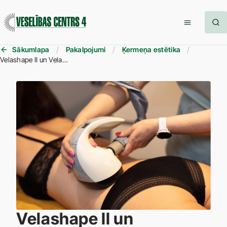
Sākumlapa
Pakalpojumi
Ķermeņa estētika
Velashape II un Velashape III
Velashape II un