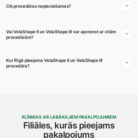
Cik procedūras nepieciešamas?
Vai VelaShape II un VelaShape III var apvienot ar citām
procedūrām?
Kur Rīgā pieejama VelaShape II un VelaShape III
procedūra?
KLĪNIKAS AR LABĀKAJIEM PAKALPOJUMIEM
Filiāles, kurās pieejams
pakalpojums