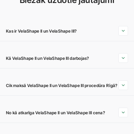
Biežāk uzdotie jautājumi
Kas ir VelaShape II un VelaShape III?
Kā VelaShape II un VelaShape III darbojas?
Cik maksā VelaShape II un VelaShape III procedūra Rīgā?
No kā atkarīga VelaShape II un VelaShape III cena?