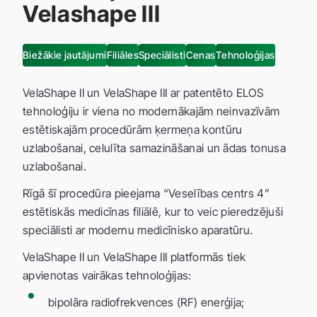
Velashape III
Biežākie jautājumi
Filiāles
Speciālisti
Cenas
Tehnoloģijas
VelaShape II un VelaShape III ar patentēto ELOS
tehnoloģiju ir viena no modernākajām neinvazīvām
estētiskajām procedūrām ķermeņa kontūru
uzlabošanai, celulīta samazināšanai un ādas tonusa
uzlabošanai.
Rīgā šī procedūra pieejama “Veselības centrs 4”
estētiskās medicīnas filiālē, kur to veic pieredzējuši
speciālisti ar modernu medicīnisko aparatūru.
VelaShape II un VelaShape III platformās tiek
apvienotas vairākas tehnoloģijas:
bipolāra radiofrekvences (RF) enerģija;