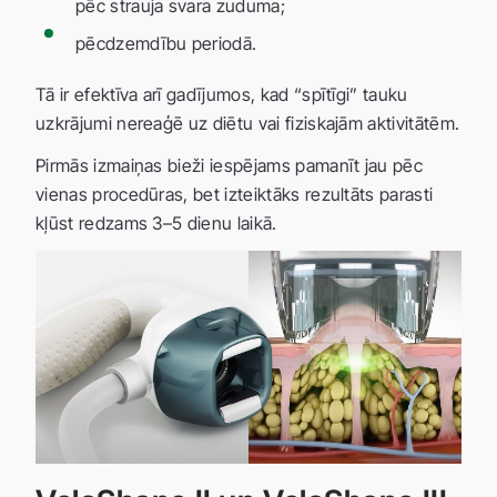
pēc strauja svara zuduma;
pēcdzemdību periodā.
Tā ir efektīva arī gadījumos, kad “spītīgi” tauku
uzkrājumi nereaģē uz diētu vai fiziskajām aktivitātēm.
Pirmās izmaiņas bieži iespējams pamanīt jau pēc
vienas procedūras, bet izteiktāks rezultāts parasti
kļūst redzams 3–5 dienu laikā.