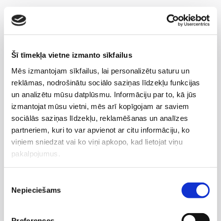
kājām;
vēderam;
sāniem;
Šī tīmekļa vietne izmanto sīkfailus
rokām;
Mēs izmantojam sīkfailus, lai personalizētu saturu un
mugurai (zona zem lāpstiņām);
reklāmas, nodrošinātu sociālo saziņas līdzekļu funkcijas
un analizētu mūsu datplūsmu. Informāciju par to, kā jūs
dubultzodam.
izmantojat mūsu vietni, mēs arī kopīgojam ar saviem
sociālās saziņas līdzekļu, reklamēšanas un analīzes
Procedūru kurss
partneriem, kuri to var apvienot ar citu informāciju, ko
Optimāls kurss: 4–8 procedūras.
viņiem sniedzat vai ko viņi apkopo, kad lietojat viņu
Intervāls: reizi divās nedēļās.
pakalpojumus.
Ādas tonusa uzlabošanai: reizi trīs nedēļās.
Piekrišanas
Uzturošās procedūras: lai saglabātu rezultātu,
Nepieciešams
izvēle
ieteicams veikt uzturošās procedūras ik pēc 1–2
mēnešiem.
Preferences