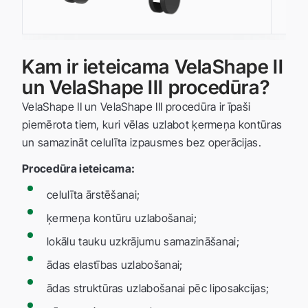
Kam ir ieteicama VelaShape II
un VelaShape III procedūra?
VelaShape II un VelaShape III procedūra ir īpaši
piemērota tiem, kuri vēlas uzlabot ķermeņa kontūras
un samazināt celulīta izpausmes bez operācijas.
Procedūra ieteicama:
celulīta ārstēšanai;
ķermeņa kontūru uzlabošanai;
lokālu tauku uzkrājumu samazināšanai;
ādas elastības uzlabošanai;
ādas struktūras uzlabošanai pēc liposakcijas;