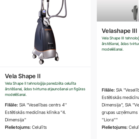
Velashape III
Vela Shape III tehnoloģ
ārstēšanai, ādas tvirt
modelēšanai.
Vela Shape II
Vela Shape II tehnoloģija paredzēta celulīta
ārstēšanai, ādas tvirtuma atjaunošanai un figūras
Filiāle:
SIA ''Veselī
modelēšanai.
Estētiskās medicīnas
Filiāle:
SIA ''Veselības centrs 4''
Dimensija''
SIA ''V
Estētiskās medicīnas klīnika ''4.
grupas uzņēmums ''
Dimensija''
''Liora''''
Pielietojums:
Celulīts
Pielietojums:
Celul