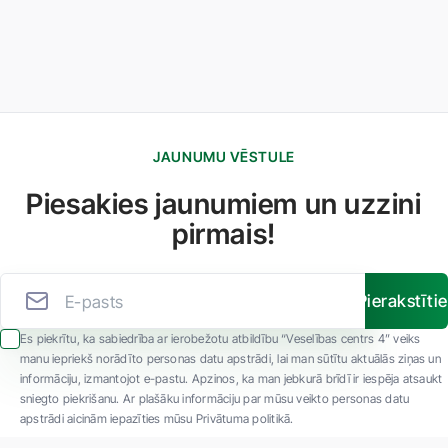
JAUNUMU VĒSTULE
Piesakies jaunumiem un uzzini
pirmais!
Pierakstīti
Es piekrītu, ka sabiedrība ar ierobežotu atbildību “Veselības centrs 4” veiks
manu iepriekš norādīto personas datu apstrādi, lai man sūtītu aktuālās ziņas un
informāciju, izmantojot e-pastu. Apzinos, ka man jebkurā brīdī ir iespēja atsaukt
sniegto piekrišanu. Ar plašāku informāciju par mūsu veikto personas datu
apstrādi aicinām iepazīties mūsu Privātuma politikā.