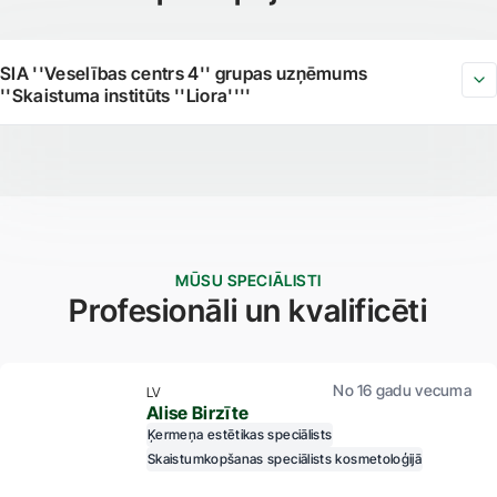
SIA ''Veselības centrs 4'' grupas uzņēmums
''Skaistuma institūts ''Liora''''
MŪSU SPECIĀLISTI
Profesionāli un kvalificēti
No 16 gadu vecuma
LV
Alise Birzīte
Ķermeņa estētikas speciālists
Skaistumkopšanas speciālists kosmetoloģijā