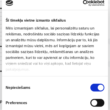
1987 -
1988
Internatūra ātrās palīdzības ārsta
specialitātē Rīgas 1. pilsētas ĀMP klīniskajā
Šī tīmekļa vietne izmanto sīkfailus
slimnīcā ar padziļinātu apmācību
Mēs izmantojam sīkfailus, lai personalizētu saturu un
kardioloģijā, klīniskajā kardiogrāfijā
reklāmas, nodrošinātu sociālo saziņas līdzekļu funkcijas
un analizētu mūsu datplūsmu. Informāciju par to, kā jūs
izmantojat mūsu vietni, mēs arī kopīgojam ar saviem
1995
sociālās saziņas līdzekļu, reklamēšanas un analīzes
Ieguvusi internista sertifikātu
partneriem, kuri to var apvienot ar citu informāciju, ko
viņiem sniedzat vai ko viņi apkopo, kad lietojat viņu
1978 -
pakalpojumus.
1984
Rīgas Medicīnas institūts, Ārstniecības
fakultāte, absolvēts ar izcilību
Piekrišanas
Nepieciešams
izvēle
Papildu informācija
Preferences