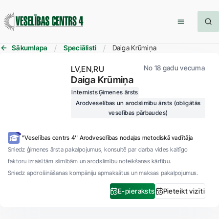
Sākumlapa
Speciālisti
Daiga Krūmiņa
No 18 gadu vecuma
LV
EN
RU
Daiga Krūmiņa
Internists
Ģimenes ārsts
Arodveselības un arodslimību ārsts (obligātās
veselības pārbaudes)
''Veselības centrs 4'' Arodveselības nodaļas metodiskā vadītāja
Sniedz ģimenes ārsta pakalpojumus, konsultē par darba vides kaitīgo
faktoru izraisītām slimībām un arodslimību noteikšanas kārtību.
Sniedz apdrošināšanas kompāniju apmaksātus un maksas pakalpojumus.
E-pieraksts
Pieteikt vizīti