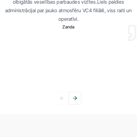
olbigātās veselības parbaudes vizītes.Liels paldies
administrācijai par jauko atmosfēru VC4 filiālē, viss raiti un
operatīvi.
Zanda