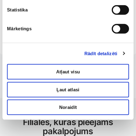
Latvijas Ārstu biedrības biedre
Statistika
Latvijas Ģimenes ārstu asociācijas biedre
Latvijas Internistu biedrības biedre
Mārketings
Latvijas Arodslimību ārstu biedrības biedre
Rādīt detalizēti
Atļaut visu
Ļaut atlasi
Noraidīt
KLĪNIKAS AR LABĀKAJIEM PAKALPOJUMIEM
Filiāles, kurās pieejams
pakalpojums