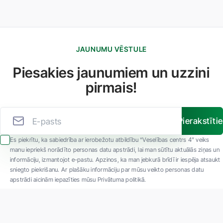
JAUNUMU VĒSTULE
Piesakies jaunumiem un uzzini
pirmais!
Pierakstīti
Es piekrītu, ka sabiedrība ar ierobežotu atbildību “Veselības centrs 4” veiks
manu iepriekš norādīto personas datu apstrādi, lai man sūtītu aktuālās ziņas un
informāciju, izmantojot e-pastu. Apzinos, ka man jebkurā brīdī ir iespēja atsaukt
sniegto piekrišanu. Ar plašāku informāciju par mūsu veikto personas datu
apstrādi aicinām iepazīties mūsu Privātuma politikā.