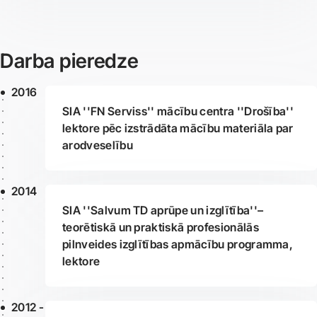
Darba pieredze
2016
SIA ''FN Serviss'' mācību centra ''Drošība''
lektore pēc izstrādāta mācību materiāla par
arodveselību
2014
SIA ''Salvum TD aprūpe un izglītība''–
teorētiskā un praktiskā profesionālās
pilnveides izglītības apmācību programma,
lektore
2012 -