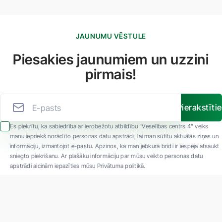
JAUNUMU VĒSTULE
Piesakies jaunumiem un uzzini
pirmais!
Pierakstīti
Es piekrītu, ka sabiedrība ar ierobežotu atbildību “Veselības centrs 4” veiks
manu iepriekš norādīto personas datu apstrādi, lai man sūtītu aktuālās ziņas un
informāciju, izmantojot e-pastu. Apzinos, ka man jebkurā brīdī ir iespēja atsaukt
sniegto piekrišanu. Ar plašāku informāciju par mūsu veikto personas datu
apstrādi aicinām iepazīties mūsu Privātuma politikā.
"SIA ''Veselības centrs 4'' ir viena no lielākajām privātajām daudzprofilu
ambulatorajām medicīnas kompānijām Latvijā ar 30 gadu pieredzi un tehnoloģiski