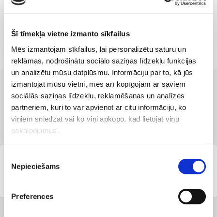
Šī tīmekļa vietne izmanto sīkfailus
Mēs izmantojam sīkfailus, lai personalizētu saturu un
reklāmas, nodrošinātu sociālo saziņas līdzekļu funkcijas
un analizētu mūsu datplūsmu. Informāciju par to, kā jūs
izmantojat mūsu vietni, mēs arī kopīgojam ar saviem
KLĪNIKAS AR LABĀKAJIEM PAKALPOJUMIEM
sociālās saziņas līdzekļu, reklamēšanas un analīzes
Filiāles, kurās pieejams
partneriem, kuri to var apvienot ar citu informāciju, ko
pakalpojums
viņiem sniedzat vai ko viņi apkopo, kad lietojat viņu
pakalpojumus.
Piekrišanas
E-pieraksts.lv Pieejama
Nepieciešams
Nodaļa Brīvības ielā
izvēle
tikšanās:
180A, Rīgā
17.08.2026
14:30
Preferences