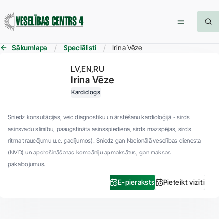
Sākumlapa
Speciālisti
Irina Vēze
LV
EN
RU
Irina Vēze
Kardiologs
Sniedz konsultācijas, veic diagnostiku un ārstēšanu kardioloģijā - sirds
asinsvadu slimību, paaugstināta asinsspiediena, sirds mazspējas, sirds
ritma traucējumu u.c. gadījumos). Sniedz gan Nacionālā veselības dienesta
(NVD) un apdrošināšanas kompāniju apmaksātus, gan maksas
pakalpojumus.
E-pieraksts
Pieteikt vizīti