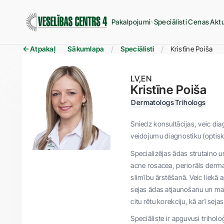
Pakalpojumi
Speciālisti
Cenas
Aktu
Atpakaļ
Sākumlapa
Speciālisti
Kristīne Poiša
LV
EN
Kristīne Poiša
Dermatologs
Trihologs
Sniedz konsultācijas, veic di
veidojumu diagnostiku (optisk
Specializējas ādas strutaino u
acne rosacea, periorāls dermat
slimību ārstēšanā. Veic liekā
sejas ādas atjaunošanu un mat
citu rētu korekciju, kā arī sej
Speciāliste ir apguvusi triholo