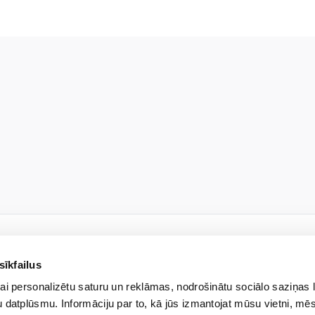
sīkfailus
JAUNUMU VĒSTULE
ai personalizētu saturu un reklāmas, nodrošinātu sociālo saziņas 
kies jaunumiem un uzzini pi
 datplūsmu. Informāciju par to, kā jūs izmantojat mūsu vietni, mēs