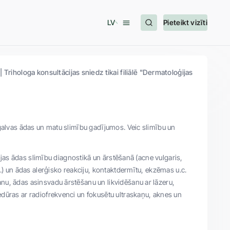
LV
Pieteikt vizīti
Trihologa konsultācijas sniedz tikai filiālē "Dermatoloģijas
 galvas ādas un matu slimību gadījumos. Veic slimību un
sejas ādas slimību diagnostikā un ārstēšanā (acne vulgaris,
.) un ādas alerģisko reakciju, kontaktdermītu, ekzēmas u.c.
nu, ādas asinsvadu ārstēšanu un likvidēšanu ar lāzeru,
dūras ar radiofrekvenci un fokusētu ultraskaņu, aknes un