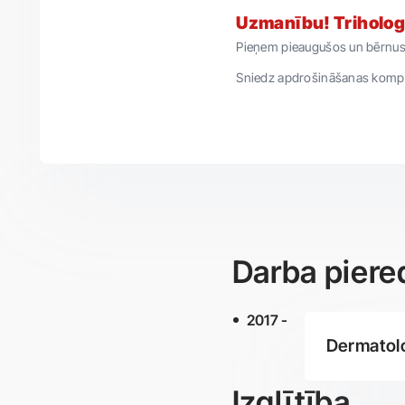
Uzmanību! Trihologa 
Pieņem pieaugušos un bērnus
Sniedz apdrošināšanas komp
Darba piere
2017 -
Dermatolog
Izglītība