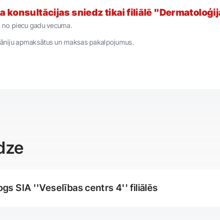
konsultācijas sniedz tikai filiālē "Dermatoloģij
 no piecu gadu vecuma.
āniju apmaksātus un maksas pakalpojumus.
dze
s SIA ''Veselības centrs 4'' filiālēs