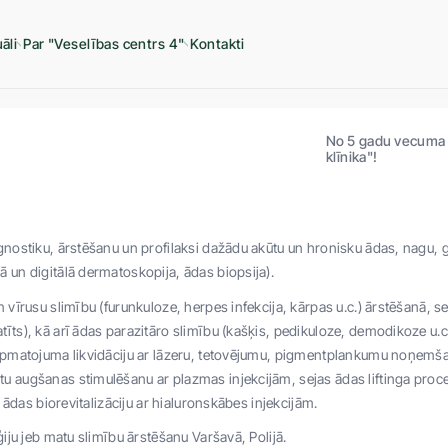
āli
Par "Veselības centrs 4"
Kontakti
No 5 gadu vecuma | 
klīnika"!
agnostiku, ārstēšanu un profilaksi dažādu akūtu un hronisku ādas, nagu,
ā un digitālā dermatoskopija, ādas biopsija).
n vīrusu slimību (furunkuloze, herpes infekcija, kārpas u.c.) ārstēšanā, 
īts), kā arī ādas parazitāro slimību (kašķis, pedikuloze, demodikoze u.c
 apmatojuma likvidāciju ar lāzeru, tetovējumu, pigmentplankumu noņemša
u augšanas stimulēšanu ar plazmas injekcijām, sejas ādas liftinga proce
as ādas biorevitalizāciju ar hialuronskābes injekcijām.
ģiju jeb matu slimību ārstēšanu Varšavā, Polijā.