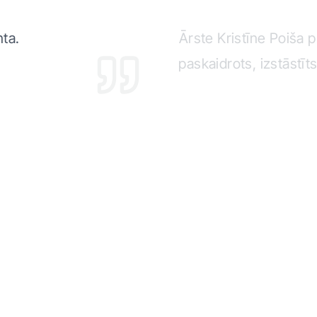
nta.
Ārste Kristīne Poiša p
paskaidrots, izstāstīt