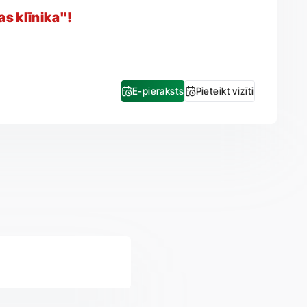
as klīnika"!
E-pieraksts
Pieteikt vizīti