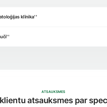
toloģijas klīnika''
uči''
ATSAUKSMES
klientu atsauksmes par speci