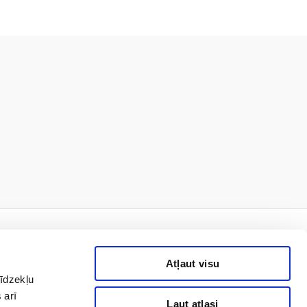
Atļaut visu
līdzekļu
rmais!
 arī
Ļaut atlasi