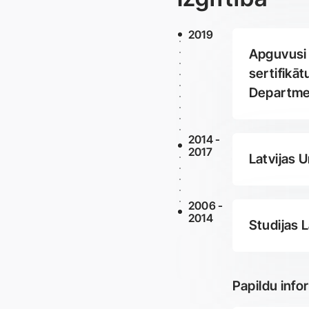
2019
Apguvusi 
sertifikā
Departme
2014 -
2017
Latvijas 
2006 -
2014
Studijas 
Papildu info