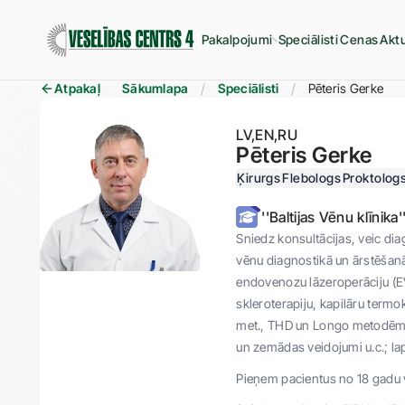
Pakalpojumi
Speciālisti
Cenas
Aktu
Atpakaļ
Sākumlapa
Speciālisti
Pēteris Gerke
LV
EN
RU
Pēteris Gerke
Ķirurgs
Flebologs
Proktolog
''Baltijas Vēnu klīnika
Sniedz konsultācijas, veic di
vēnu diagnostikā un ārstēšanā
endovenozu lāzeroperāciju (EV
skleroterapiju, kapilāru ter
met., THD un Longo metodēm un
un zemādas veidojumi u.c.; la
Pieņem pacientus no 18 gadu