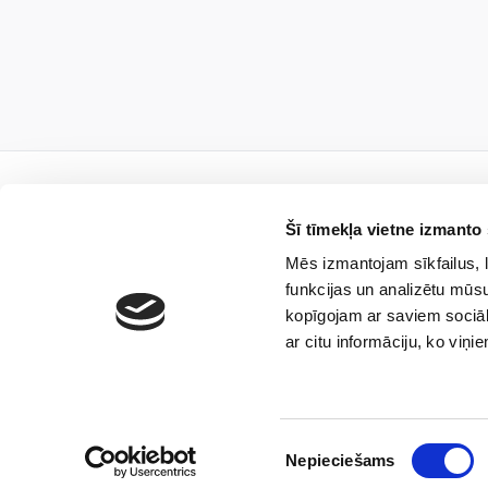
Šī tīmekļa vietne izmanto 
Mēs izmantojam sīkfailus, l
Piesa
funkcijas un analizētu mūsu
kopīgojam ar saviem sociāl
ar citu informāciju, ko viņi
Es piekrītu, ka sabie
Piekrišanas
sūtītu aktuālās ziņas 
Nepieciešams
izvēle
plašāku informāciju p