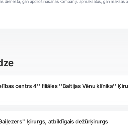
bas dienesta, gan apdrošināšanas kompāniju apmaksātus, gan maksas 
dze
lības centrs 4'' filiāles ''Baltijas Vēnu klīnika'' Ķir
aiļezers'' ķirurgs, atbildīgais dežūrķirurgs