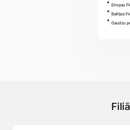
Eiropas Fl
Baltijas F
Daudzu pu
Fil