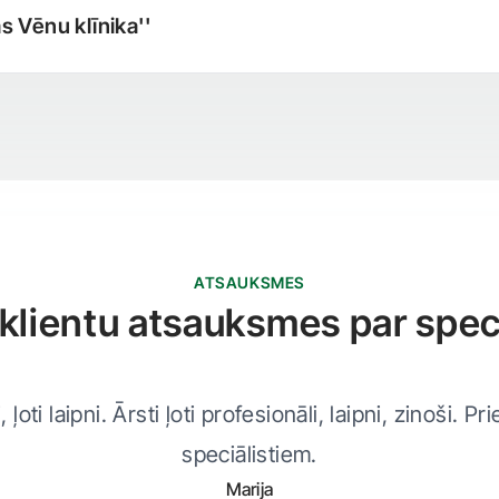
as Vēnu klīnika''
ATSAUKSMES
klientu atsauksmes par speci
, ļoti laipni. Ārsti ļoti profesionāli, laipni, zinoši. P
speciālistiem.
Marija