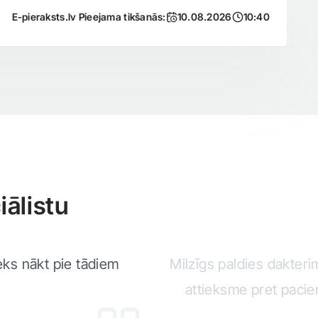
E-pieraksts.lv Pieejama tikšanās:
10.08.2026
10:40
ālistu
rieks nākt pie tādiem
Milzīgs paldies dakteri
attieksme pret pacien