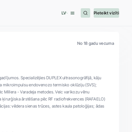
LV
Pieteikt vizīti
No 18 gadu vecuma
 gadījumos. Specializējies DUPLEX ultrasonogrāfijā, kāju
aika mikroimpulsu endovenozo termisko oklūziju (SVS);
c Millera - Varadeja metodes. Veic varikozu vēnu
a ķirurģiska ārstēšana pēc RF radiofrekvences (RAFAELO)
jas: vēdera sienas trūces, astes kaula patoloģijas; ādas