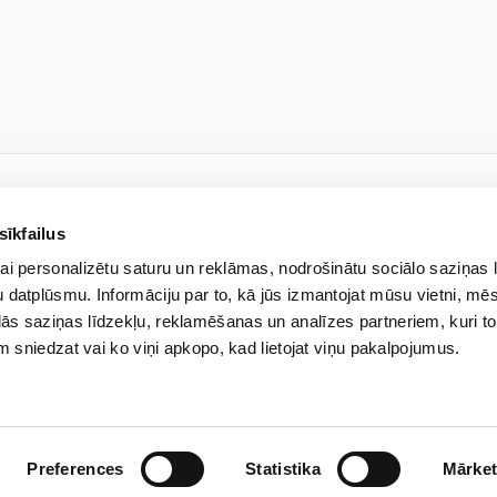
sīkfailus
JAUNUMU VĒSTULE
ai personalizētu saturu un reklāmas, nodrošinātu sociālo saziņas 
kies jaunumiem un uzzini pi
 datplūsmu. Informāciju par to, kā jūs izmantojat mūsu vietni, mēs
ās saziņas līdzekļu, reklamēšanas un analīzes partneriem, kuri to
em sniedzat vai ko viņi apkopo, kad lietojat viņu pakalpojumus.
drība ar ierobežotu atbildību “Veselības centrs 4” veiks manu iepriekš norādīto perso
un informāciju, izmantojot e-pastu. Apzinos, ka man jebkurā brīdī ir iespēja atsaukt s
Preferences
Statistika
Mārket
ar mūsu veikto personas datu apstrādi aicinām iepazīties mūsu Privātuma politikā.