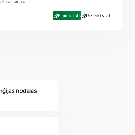
pakalpojumus.
E-pieraksts
Pieteikt vizīti
urģijas nodaļas