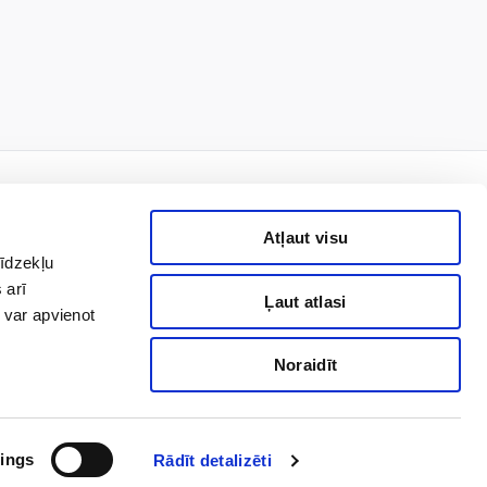
Atļaut visu
līdzekļu
rmais!
 arī
Ļaut atlasi
 var apvienot
Noraidīt
Pierakstīties
nas datu apstrādi, lai man
niegto piekrišanu. Ar
ings
Rādīt detalizēti