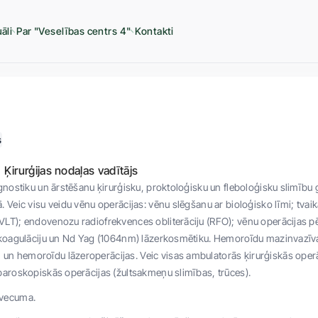
āli
Par "Veselības centrs 4"
Kontakti
s
'' Ķirurģijas nodaļas vadītājs
agnostiku un ārstēšanu ķirurģisku, proktoloģisku un fleboloģisku slimību
. Veic visu veidu vēnu operācijas: vēnu slēgšanu ar bioloģisko līmi; tv
LT); endovenozu radiofrekvences obliterāciju (RFO); vēnu operācijas pē
mokoagulāciju un Nd Yag (1064nm) lāzerkosmētiku. Hemoroīdu mazinvazīv
 hemoroīdu lāzeroperācijas. Veic visas ambulatorās ķirurģiskās operāci
paroskopiskās operācijas (žultsakmeņu slimības, trūces).
 vecuma.