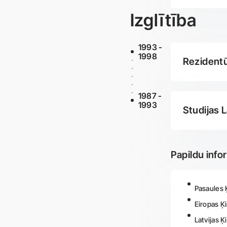
Izglītība
1993 -
1998
Rezidentū
1987 -
1993
Studijas L
Papildu info
Pasaules Ķ
Eiropas Ķi
Latvijas Ķ