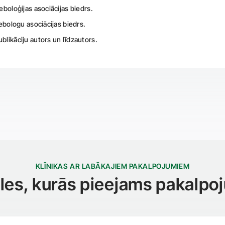
eboloģijas asociācijas biedrs.
lebologu asociācijas biedrs.
blikāciju autors un līdzautors.
KLĪNIKAS AR LABĀKAJIEM PAKALPOJUMIEM
iāles, kurās pieejams pakalpo