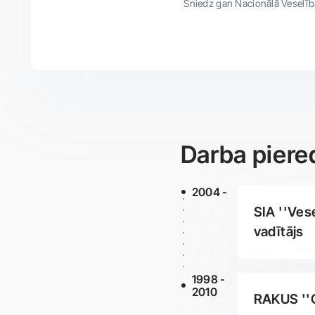
Sniedz gan Nacionālā Veselī
Darba piere
2004 -
SIA ''Vese
vadītājs
1998 -
2010
RAKUS ''G